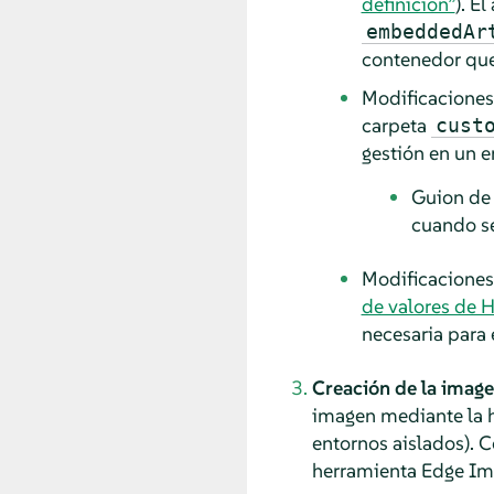
definición”
). E
embeddedAr
contenedor que 
Modificaciones 
carpeta
cust
gestión en un e
Guion de 
cuando se
Modificaciones 
de valores de 
necesaria para 
Creación de la image
imagen mediante la 
entornos aislados). C
herramienta Edge Ima