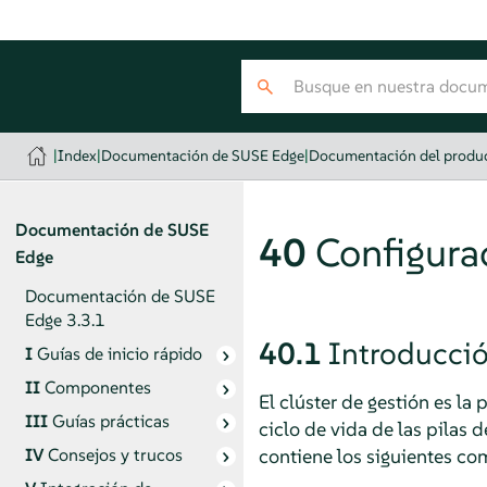
|
Index
|
Documentación de SUSE Edge
|
Documentación del produ
Documentación de SUSE
40
Configurac
Edge
Documentación de SUSE
Edge 3.3.1
40.1
Introducci
I
Guías de inicio rápido
II
Componentes
El clúster de gestión es la
III
Guías prácticas
ciclo de vida de las pilas 
contiene los siguientes c
IV
Consejos y trucos