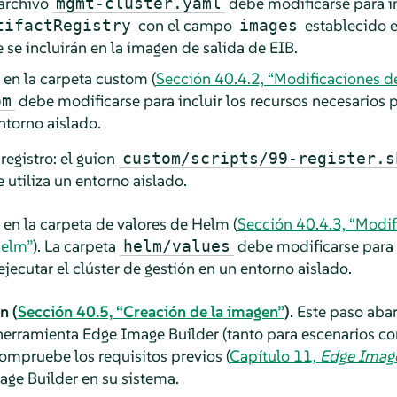
l archivo
debe modificarse para in
mgmt-cluster.yaml
con el campo
establecido e
tifactRegistry
images
se incluirán en la imagen de salida de EIB.
en la carpeta custom (
Sección 40.4.2, “Modificaciones d
debe modificarse para incluir los recursos necesarios pa
om
ntorno aislado.
registro: el guion
custom/scripts/99-register.s
 utiliza un entorno aislado.
en la carpeta de valores de Helm (
Sección 40.4.3, “Modif
Helm”
). La carpeta
debe modificarse para i
helm/values
ejecutar el clúster de gestión en un entorno aislado.
n (
Sección 40.5, “Creación de la imagen”
)
. Este paso abar
herramienta Edge Image Builder (tanto para escenarios 
ompruebe los requisitos previos (
Capítulo 11,
Edge Image
ge Builder en su sistema.