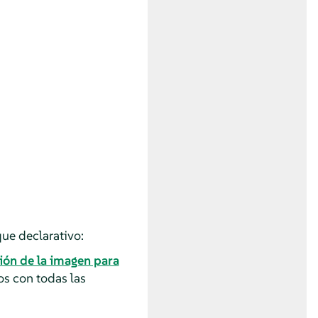
que declarativo:
ión de la imagen para
os con todas las