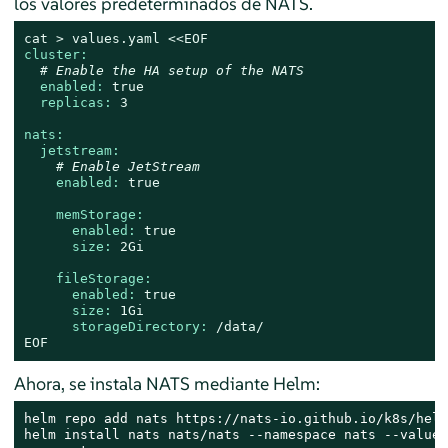
los valores predeterminados de NATS.
cat
>
values.yaml
<<EOF
cluster:
# Enable the HA setup of the NATS
enabled:
true
replicas:
3
nats:
jetstream:
# Enable JetStream
enabled:
true
memStorage:
enabled:
true
size:
2Gi
fileStorage:
enabled:
true
size:
1Gi
storageDirectory:
/data/
EOF
Ahora, se instala NATS mediante Helm:
helm repo add nats https://nats-io.github.io/k8s/helm
helm install nats nats/nats --namespace nats --values