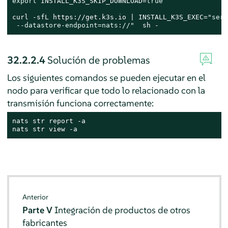
export
 INSTALL_K3S_SKIP_DOWNLOAD=
true
curl -sfL https://get.k3s.io | INSTALL_K3S_EXEC=
"serv
 --datastore-endpoint=nats://"
  sh -
32.2.2.4
Solución de problemas
Los siguientes comandos se pueden ejecutar en el
nodo para verificar que todo lo relacionado con la
transmisión funciona correctamente:
nats str report -a

nats str view -a
Anterior
Parte V
Integración de productos de otros
fabricantes