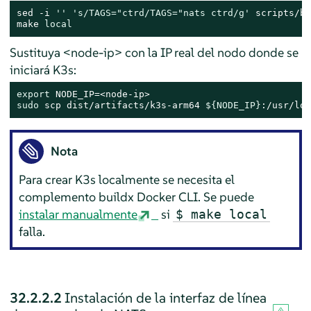
sed -i 
''
's/TAGS="ctrd/TAGS="nats ctrd/g'
 scripts/bu
make 
local
Sustituya <node-ip> con la IP real del nodo donde se
iniciará K3s:
export
sudo
 scp dist/artifacts/k3s-arm64 
${NODE_IP}
:/usr/loc
Nota
Para crear K3s localmente se necesita el
complemento buildx Docker CLI. Se puede
instalar manualmente
si
$ make local
falla.
32.2.2.2
Instalación de la interfaz de línea