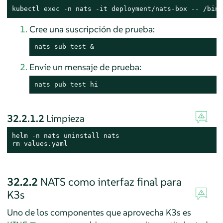
kubectl 
exec
 -n nats -it deployment/nats-box -- /bin/
Cree una suscripción de prueba:
nats sub 
test
 &
Envíe un mensaje de prueba:
nats pub 
test
 hi
32.2.1.2
Limpieza
rm
 values.yaml
32.2.2
NATS como interfaz final para
K3s
Uno de los componentes que aprovecha K3s es