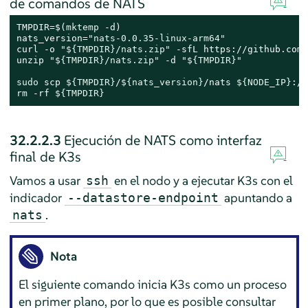
de comandos de NATS
TMPDIR=$(
mktemp
 -d)

nats_version=
"nats-0.0.35-linux-arm64"
curl -o 
"
${TMPDIR}
/nats.zip"
 -sfL https://github.com/
unzip 
"
${TMPDIR}
/nats.zip"
 -d 
"
${TMPDIR}
"
sudo
 scp 
${TMPDIR}
/
${nats_version}
/nats 
${NODE_IP}
rm
 -rf 
${TMPDIR}
32.2.2.3
Ejecución de NATS como interfaz
final de K3s
Vamos a usar
en el nodo y a ejecutar K3s con el
ssh
indicador
apuntando a
--datastore-endpoint
.
nats
Nota
El siguiente comando inicia K3s como un proceso
en primer plano, por lo que es posible consultar