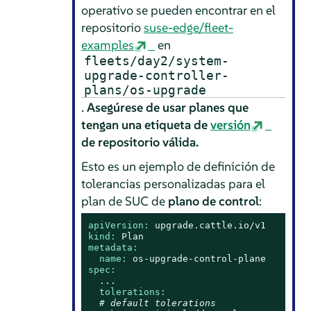
operativo se pueden encontrar en el
repositorio
suse-edge/fleet-
examples
en
fleets/day2/system-
upgrade-controller-
plans/os-upgrade
.
Asegúrese de usar planes que
tengan una etiqueta de
versión
de repositorio válida.
Esto es un ejemplo de definición de
tolerancias personalizadas para el
plan de SUC de
plano de control
:
apiVersion:
upgrade.cattle.io/v1
kind:
Plan
metadata:
name:
os-upgrade-control-plane
spec:
...
tolerations:
# default tolerations