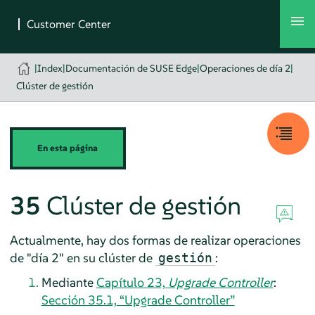
|
Index
|
Documentación de SUSE Edge
|
Operaciones de día 2
|
Clúster de gestión
En esta página
35
Clúster de gestión
Actualmente, hay dos formas de realizar operaciones
de "día 2" en su clúster de
:
gestión
Mediante
Capítulo 23,
Upgrade Controller
:
Sección 35.1, “Upgrade Controller”