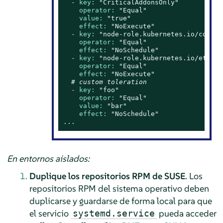
-
key:
"CriticalAddonsOnly"
operator:
"Equal"
value:
"true"
effect:
"NoExecute"
-
key:
"node-role.kubernetes.io/contro
operator:
"Equal"
effect:
"NoSchedule"
-
key:
"node-role.kubernetes.io/etcd"
operator:
"Equal"
effect:
"NoExecute"
# custom toleration
-
key:
"foo"
operator:
"Equal"
value:
"bar"
effect:
"NoSchedule"
...
En entornos aislados:
Duplique los repositorios RPM de SUSE
. Los
repositorios RPM del sistema operativo deben
duplicarse y guardarse de forma local para que
el servicio
pueda acceder
systemd.service