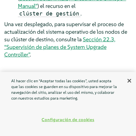
Manual”
) el recurso en el
.
clúster de gestión
Una vez desplegado, para supervisar el proceso de
actualización del sistema operativo de los nodos de
su clúster de destino, consulte la
Sección 22.3,
“Supervisión de planes de System Upgrade
Controller”
.
35.2.4.4.1.1
Creación de GitRepo - Interfaz de
Al hacer clic en “Aceptar todas las cookies”, usted acepta
usuario de Rancher
que las cookies se guarden en su dispositivo para mejorar la
Para crear un recurso
con la interfaz de
GitRepo
navegación del sitio, analizar el uso del mismo, y colaborar
con nuestros estudios para marketing.
usuario de Rancher, siga la
documentación oficial
.
El equipo de Edge mantiene una
flota (fleet)
lista
para usar. Dependiendo de su entorno, se puede
Configuración de cookies
utilizar directamente o como plantilla.