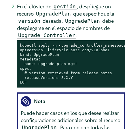
En el clúster de
, despliegue un
gestión
recurso
que especifique la
UpgradePlan
deseada.
debe
versión
UpgradePlan
desplegarse en el espacio de nombres de
.
Upgrade Controller
kubectl apply -n <upgrade_controller_namespace>
apiVersion: lifecycle.suse.com/v1alpha1

kind: UpgradePlan

metadata:

  name: upgrade-plan-mgmt

spec:

  # Version retrieved from release notes

  releaseVersion: 3.X.Y

EOF
Nota
Puede haber casos en los que desee realizar
configuraciones adicionales sobre el recurso
. Para conocer todas las
UpgradePlan