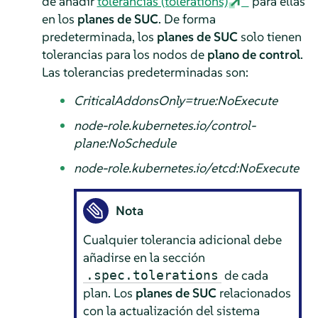
de añadir
tolerancias (tolerations)
para ellas
en los
planes de SUC
. De forma
predeterminada, los
planes de SUC
solo tienen
tolerancias para los nodos de
plano de control
.
Las tolerancias predeterminadas son:
CriticalAddonsOnly=true:NoExecute
node-role.kubernetes.io/control-
plane:NoSchedule
node-role.kubernetes.io/etcd:NoExecute
Nota
Cualquier tolerancia adicional debe
añadirse en la sección
de cada
.spec.tolerations
plan. Los
planes de SUC
relacionados
con la actualización del sistema