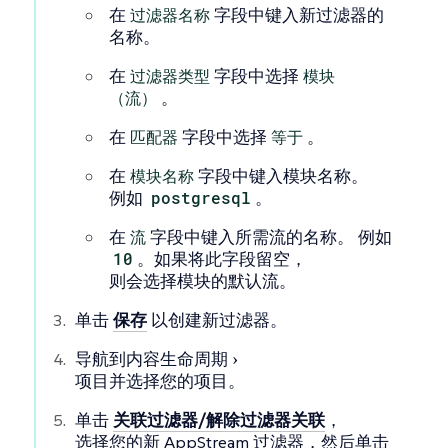
在
过滤器名称
字段中键入新过滤器的
名称。
在
过滤器类型
字段中选择
模块
（流）
。
在
匹配器
字段中选择
等于
。
在
模块名称
字段中键入模块名称。
例如
postgresql
。
在
流
字段中键入所需流的名称。 例如
10
。如果将此字段留空，
则会选择模块的默认流。
单击
保存
以创建新过滤器。
导航到
内容生命周期
项目
并选择您的项目。
单击
关联过滤器/解除过滤器关联
，
选择您的新 AppStream 过滤器，然后单击