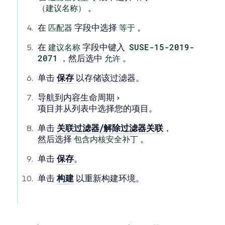
（建议名称）
。
在
匹配器
字段中选择
等于
。
在
建议名称
字段中键入
SUSE-15-2019-
2071
，然后选中
允许
。
单击
保存
以存储该过滤器。
导航到
内容生命周期
项目
并从列表中选择您的项目。
单击
关联过滤器/解除过滤器关联
，
然后选择
包含内核安全补丁
。
单击
保存
。
单击
构建
以重新构建环境。