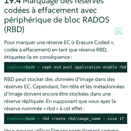
19.4
Marquage des réserves
codées à effacement avec
périphérique de bloc RADOS
(RBD)
Pour marquer une réserve EC (« Erasure Coded »,
codée à effacement) en tant que réserve RBD,
étiquetez-la en conséquence :
cephuser
@adm
 > 
ceph osd pool application enable rbd 
e
RBD peut stocker des
données
d’image dans des
réserves EC. Cependant, l'en-tête et les métadonnées
d'image doivent encore être stockées dans une
réserve répliquée. En supposant que vous ayez la
réserve nommée « rbd » à cet effet :
cephuser
@adm
 > 
rbd create rbd/
image_name
 --size 1T --
Vous pouvez utiliser l’image normalement comme