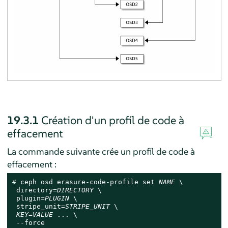
19.3.1
Création d'un profil de code à
effacement
La commande suivante crée un profil de code à
effacement :
# 
ceph osd erasure-code-profile set 
NAME
 \

 directory=
DIRECTORY
 \

 plugin=
PLUGIN
 \

 stripe_unit=
STRIPE_UNIT
 \

KEY
=
VALUE
 ... \

 --force