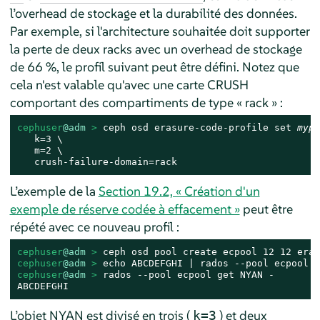
l’overhead de stockage et la durabilité des données.
Par exemple, si l'architecture souhaitée doit supporter
la perte de deux racks avec un overhead de stockage
de 66 %, le profil suivant peut être défini. Notez que
cela n'est valable qu'avec une carte CRUSH
comportant des compartiments de type « rack » :
cephuser
@adm
 > 
ceph osd erasure-code-profile set 
mypr
   k=3 \

   m=2 \

   crush-failure-domain=rack
L’exemple de la
Section 19.2, « Création d'un
exemple de réserve codée à effacement »
peut être
répété avec ce nouveau profil :
cephuser
@adm
 > 
ceph osd pool create ecpool 12 12 eras
cephuser
@adm
 > 
cephuser
@adm
 > 
rados --pool ecpool get NYAN -

ABCDEFGHI
L’objet NYAN est divisé en trois (
) et deux
k=3