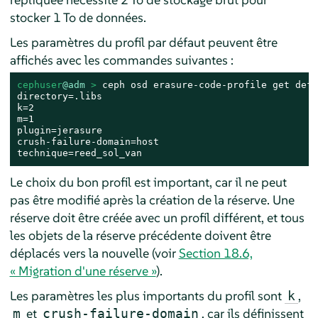
stocker 1 To de données.
Les paramètres du profil par défaut peuvent être
affichés avec les commandes suivantes :
cephuser
@adm
 > 
ceph osd erasure-code-profile get defa
directory=.libs

k=2

m=1

plugin=jerasure

crush-failure-domain=host

technique=reed_sol_van
Le choix du bon profil est important, car il ne peut
pas être modifié après la création de la réserve. Une
réserve doit être créée avec un profil différent, et tous
les objets de la réserve précédente doivent être
déplacés vers la nouvelle (voir
Section 18.6,
« Migration d'une réserve »
).
Les paramètres les plus importants du profil sont
,
k
et
, car ils définissent
m
crush-failure-domain