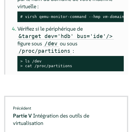
virtuelle :
# 
virsh qemu-monitor-command --hmp 
vm-domain-na
Vérifiez si le périphérique de
&target dev='hdb' bus='ide'/>
figure sous
ou sous
/dev
:
/proc/partitions
> 
> 
cat /proc/partitions
Précédent
Partie V
Intégration des outils de
virtualisation