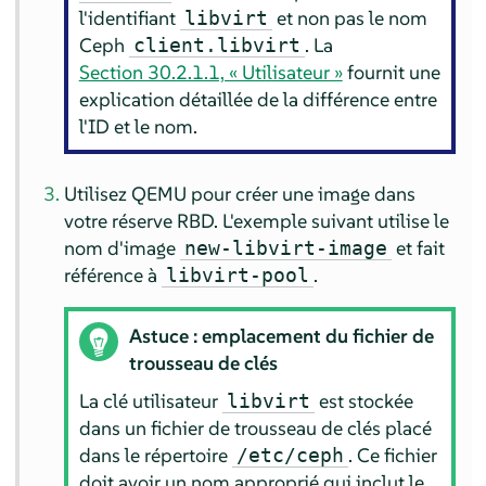
l'identifiant
et non pas le nom
libvirt
Ceph
. La
client.libvirt
Section 30.2.1.1, « Utilisateur »
fournit une
explication détaillée de la différence entre
l'ID et le nom.
Utilisez QEMU pour créer une image dans
votre réserve RBD. L'exemple suivant utilise le
nom d'image
et fait
new-libvirt-image
référence à
.
libvirt-pool
Astuce : emplacement du fichier de
trousseau de clés
La clé utilisateur
est stockée
libvirt
dans un fichier de trousseau de clés placé
dans le répertoire
. Ce fichier
/etc/ceph
doit avoir un nom approprié qui inclut le