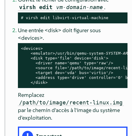
.
virsh edit
vm-domain-name
# 
virsh edit libvirt-virtual-machine
Une entrée <disk> doit figurer sous
<devices>.
<devices>

    <emulator>/usr/bin/qemu-system-
SYSTEM-ARCH
<
    <disk type='file' device='disk'>

      <driver name='qemu' type='raw'/>

      <source file='/path/to/image/recent-linux.
      <target dev='vda' bus='virtio'/>

      <address type='drive' controller='0' bus='
    </disk>
Remplacez
/path/to/image/recent-linux.img
par le chemin d'accès à l'image du système
d'exploitation.