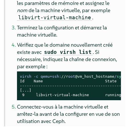
les paramètres de mémoire et assignez le
nom
de la machine virtuelle, par exemple
.
libvirt-virtual-machine
Terminez la configuration et démarrez la
machine virtuelle.
Vérifiez que le domaine nouvellement créé
existe avec
. Si
sudo virsh list
nécessaire, indiquez la chaîne de connexion,
par exemple :
virsh -c qemu+ssh:
//r
oot
@vm_host_hostname
/
syste
Id    Name                           State

-----------------------------------------------

[...]

 9     libvirt-virtual-machine       running
Connectez-vous à la machine virtuelle et
arrêtez-la avant de la configurer en vue de son
utilisation avec Ceph.