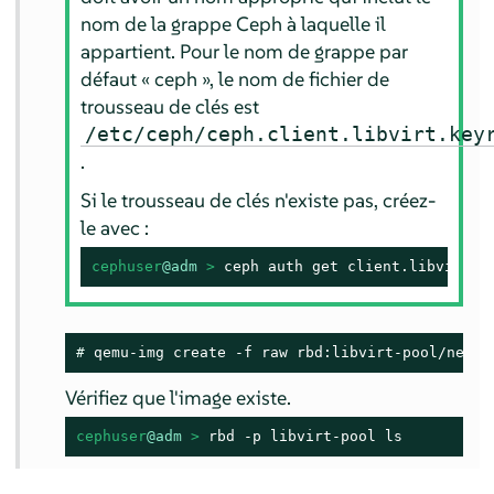
nom de la grappe Ceph à laquelle il
appartient. Pour le nom de grappe par
défaut « ceph », le nom de fichier de
trousseau de clés est
/etc/ceph/ceph.client.libvirt.key
.
Si le trousseau de clés n'existe pas, créez-
le avec :
cephuser
@adm
 > 
ceph auth get client.libvirt >
# 
qemu-img create -f raw rbd:libvirt-pool/new-l
Vérifiez que l'image existe.
cephuser
@adm
 > 
rbd -p libvirt-pool ls