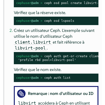
cephuser
@adm
 > 
ceph osd pool create libvirt-poo
Vérifiez que la réserve existe.
cephuser
@adm
 > 
ceph osd lspools
Créez un utilisateur Ceph. L'exemple suivant
utilise le nom d'utilisateur Ceph
et fait référence à
client.libvirt
.
libvirt-pool
cephuser
@adm
 > 
ceph auth get-or-create client.l
 'profile rbd pool=libvirt-pool'
Vérifiez que le nom existe.
cephuser
@adm
 > 
ceph auth list
Remarque : nom d'utilisateur ou ID
accédera à Ceph en utilisant
libvirt