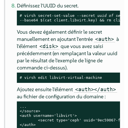
Définissez l'UUID du secret.
# 
virsh secret-set-value --secret 
uuid of secre
--base64 $(cat client.libvirt.key) && rm client
Vous devez également définir le secret
manuellement en ajoutant l'entrée
à
<auth>
l'élément
que vous avez saisi
<disk>
précédemment (en remplaçant la valeur uuid
par le résultat de l'exemple de ligne de
commande ci-dessus).
# 
virsh edit libvirt-virtual-machine
Ajoutez ensuite l'élément
<auth></auth>
au fichier de configuration du domaine :
...

</source>

<auth username='libvirt'>

        <secret type='ceph' uuid='9ec59067-fdbc-
</auth>
