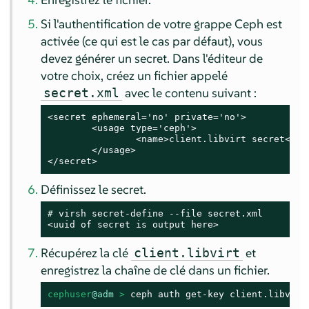
Si l'authentification de votre grappe Ceph est
activée (ce qui est le cas par défaut), vous
devez générer un secret. Dans l'éditeur de
votre choix, créez un fichier appelé
avec le contenu suivant :
secret.xml
<secret ephemeral='no' private='no'>

        <usage type='ceph'>

                <name>client.libvirt secret</nam
        </usage>

</secret>
Définissez le secret.
# 
virsh secret-define --file secret.xml

<uuid of secret is output here>
Récupérez la clé
et
client.libvirt
enregistrez la chaîne de clé dans un fichier.
cephuser
@adm
 > 
ceph auth get-key client.libvirt