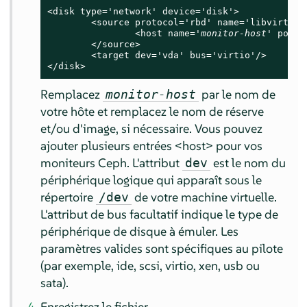
<disk type='network' device='disk'>

        <source protocol='rbd' name='libvirt-poo
                <host name='
monitor-host
' port=
        </source>

        <target dev='vda' bus='virtio'/>

</disk>
Remplacez
par le nom de
monitor-host
votre hôte et remplacez le nom de réserve
et/ou d'image, si nécessaire. Vous pouvez
ajouter plusieurs entrées <host> pour vos
moniteurs Ceph. L'attribut
est le nom du
dev
périphérique logique qui apparaît sous le
répertoire
de votre machine virtuelle.
/dev
L'attribut de bus facultatif indique le type de
périphérique de disque à émuler. Les
paramètres valides sont spécifiques au pilote
(par exemple, ide, scsi, virtio, xen, usb ou
sata).
Enregistrez le fichier.