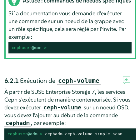
Astuce : commandes de noeuds spécifiques
Si la documentation vous demande d'exécuter
une commande sur un noeud de la grappe avec
un rôle spécifique, cela sera réglé par l'invite. Par
exemple :
cephuser
@mon
 > 
6.2.1
Exécution de
ceph-volume
À partir de SUSE Enterprise Storage 7, les services
Ceph s'exécutent de manière conteneurisée. Si vous
devez exécuter
sur un noeud OSD,
ceph-volume
vous devez l'ajouter au début de la commande
, par exemple :
cephadm
cephuser
@adm
 > 
cephadm ceph-volume simple scan