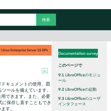
Linux Enterprise Server
15 SP4
Documentation survey
このページで
9.1
LibreOfficeのモジュ
ール
計算ドキュメントの使用、図
9.2
LibreOfficeの起動
るツールを備えています。
を共用できます。また、必要
9.3
LibreOfficeのユーザ
の形式に保存し直すこともでき
インタフェース
います。