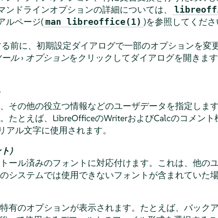
ceのコマンドラインオプションの詳細については、
libreoff
ニュアルページ(
)を参照してくださ
man libreoffice(1)
作を開始する前に、初期設定ダイアログで一部のオプションを
ツール
›
オプション
をクリックしてダイアログを開きます
タ
、その他の役立つ情報などのユーザデータを指定しま
とえば、LibreOfficeの
Writer
および
Calc
のコメント
のシリアル文字に使用されます。
ント)
トール済みのフォントに対応付けます。これは、他の
のシステムでは使用できないフォントが含まれていた
特有のオプションが表示されます。たとえば、バック