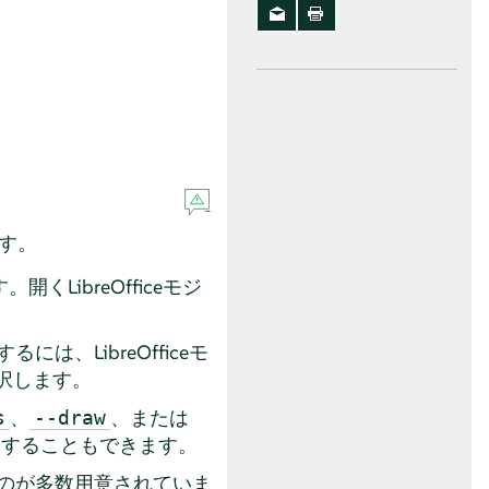
ます。
開くLibreOfficeモジ
は、LibreOfficeモ
択します。
、
、または
s
--draw
動することもできます。
のものが多数用意されていま