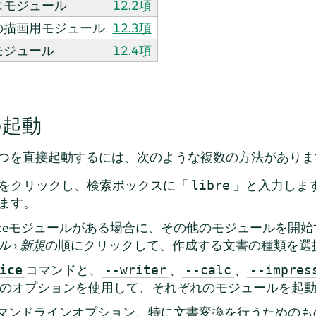
スモジュール
12.2項
の描画用モジュール
12.3項
モジュール
12.4項
eの起動
ュールの1つを直接起動するには、次のような複数の方法があり
をクリックし、検索ボックスに「
」と入力します。
libre
ます。
fficeモジュールがある場合に、その他のモジュールを開始するに
ル
›
新規
の順にクリックして、作成する文書の種類を選
コマンドと、
、
、
ice
--writer
--calc
--impres
のオプションを使用して、それぞれのモジュールを起
eには、コマンドラインオプション、特に文書変換を行うため