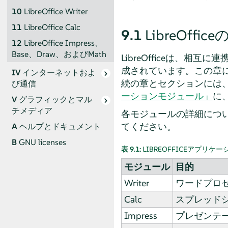
10
LibreOffice Writer
11
LibreOffice Calc
9.1
LibreOff
12
LibreOffice Impress、
Base、Draw、およびMath
LibreOfficeは、
成されています。この章には
IV
インターネットおよ
続の章とセクションには
び通信
ーションモジュール」
に
V
グラフィックとマル
チメディア
各モジュールの詳細につ
てください。
A
ヘルプとドキュメント
B
GNU licenses
表 9.1:
LIBREOFFICEアプリ
モジュール
目的
Writer
ワードプロ
Calc
スプレッド
Impress
プレゼンテ