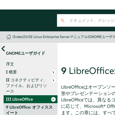
|
Index
|
SUSE Linux Enterprise Serverマニュアル
|
GNOMEユーザ
GNOMEユーザガイド
序文
9
LibreOf
I
概要
II
コネクティビティ、
ファイル、およびリソ
LibreOfficeはオ
ース
形やプレゼンテーション
III
LibreOffice
LibreOfficeでは
に応じて、Microsoft
9
LibreOffice: オフィスス
ます。この章には、すべての
イート