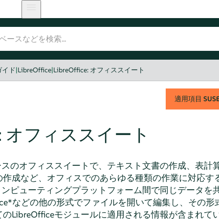
ガイド
|
LibreOffice
|
LibreOffice: オフィススイート
適用項目
SUSE 
fice: オフィススイート
ープンソースのオフィススイートで、テキスト文書の作成、表
の作成など、オフィスでのあらゆる種類の作業に対応す
、異なるコンピューティングプラットフォーム間で同じデータ
* Office*などの他の形式でファイルを開いて編集し、そ
LibreOfficeモジュールに適用される情報が含まれて