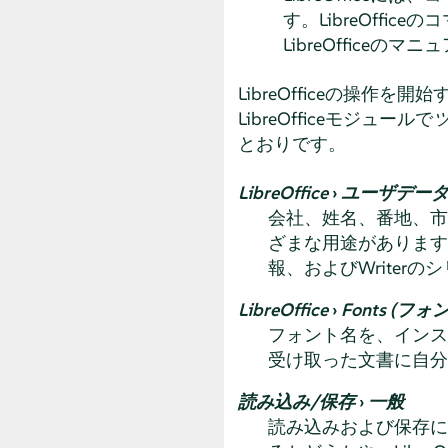
す。LibreOffi
LibreOfficeのマ
LibreOfficeの操
LibreOfficeモジュールで
とおりです。
LibreOffice
›
ユーザデー
会社、姓名、番地、市
ざまな用途があります。た
報、およびWriter
LibreOffice
›
Fonts (フォ
フォント名を、インス
受け取った文書に自分
読み込み/保存
›
一般
読み込みおよび保存に