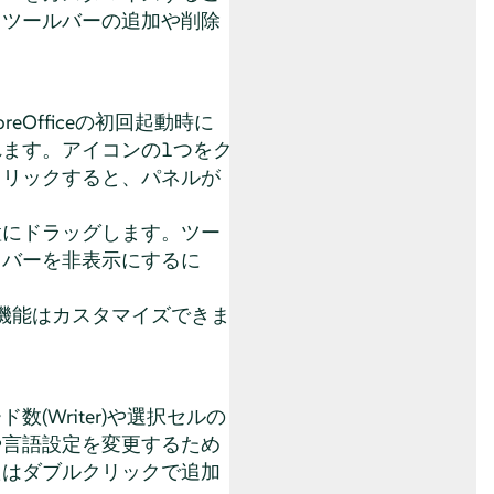
、ツールバーの追加や削除
eOfficeの初回起動時に
ます。アイコンの1つをク
クリックすると、パネルが
。
置にドラッグします。ツー
ドバーを非表示にするに
機能はカスタマイズできま
ド数(
Writer
)や選択セルの
や言語設定を変更するため
たはダブルクリックで追加