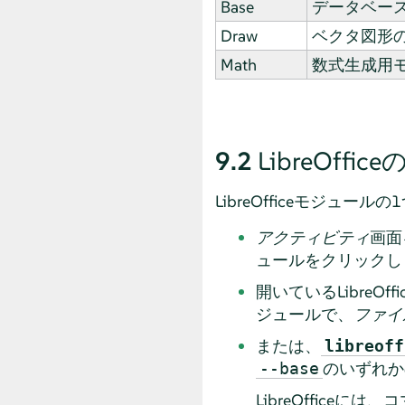
Base
データベー
Draw
ベクタ図形
Math
数式生成用
9.2
LibreOffic
LibreOfficeモジ
アクティビティ
画面
ュールをクリックし
開いているLibreO
ジュールで、
ファイ
または、
libreoff
のいずれか
--base
LibreOffic