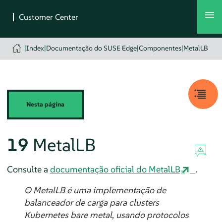
|
Index
|
Documentação do SUSE Edge
|
Componentes
|
MetalLB
Nesta página
19
MetalLB
Consulte a
documentação oficial do MetalLB
.
O MetalLB é uma implementação de
balanceador de carga para clusters
Kubernetes bare metal, usando protocolos