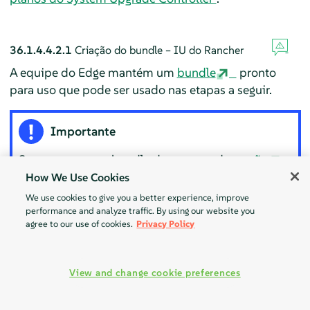
36.1.4.4.2.1
Criação do bundle – IU do Rancher
A equipe do Edge mantém um
bundle
pronto
para uso que pode ser usado nas etapas a seguir.
Importante
Sempre use esse bundle de uma tag de
versão
válida do Edge.
How We Use Cookies
We use cookies to give you a better experience, improve
performance and analyze traffic. By using our website you
Para criar um bundle pela IU do Rancher:
agree to our use of cookies.
Privacy Policy
No canto superior esquerdo, clique em
☰ →
Continuous Delivery
(Entrega contínua).
View and change cookie preferences
Vá para
Advanced
>
Bundles
(Avançado >
Bundles).