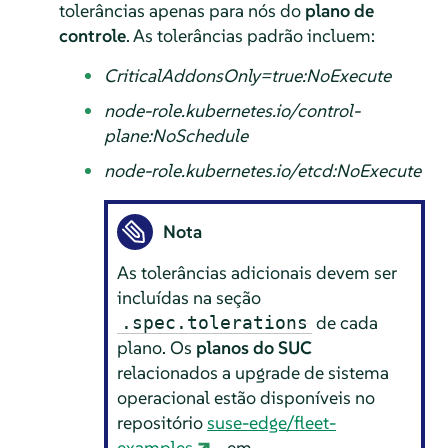
tolerâncias apenas para nós do
plano de
controle
. As tolerâncias padrão incluem:
CriticalAddonsOnly=true:NoExecute
node-role.kubernetes.io/control-
plane:NoSchedule
node-role.kubernetes.io/etcd:NoExecute
Nota
As tolerâncias adicionais devem ser
incluídas na seção
de cada
.spec.tolerations
plano. Os
planos do SUC
relacionados a upgrade de sistema
operacional estão disponíveis no
repositório
suse-edge/fleet-
examples
em