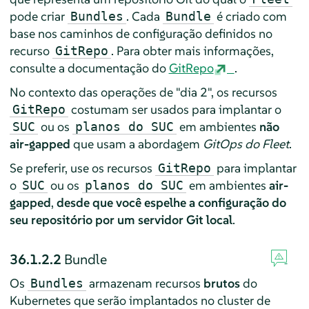
pode criar
. Cada
é criado com
Bundles
Bundle
base nos caminhos de configuração definidos no
recurso
. Para obter mais informações,
GitRepo
consulte a documentação do
GitRepo
.
No contexto das operações de "dia 2", os recursos
costumam ser usados para implantar o
GitRepo
ou os
em ambientes
não
SUC
planos do SUC
air-gapped
que usam a abordagem
GitOps do Fleet
.
Se preferir, use os recursos
para implantar
GitRepo
o
ou os
em ambientes
air-
SUC
planos do SUC
gapped
,
desde que você espelhe a configuração do
seu repositório por um servidor Git local
.
36.1.2.2
Bundle
Os
armazenam recursos
brutos
do
Bundles
Kubernetes que serão implantados no cluster de