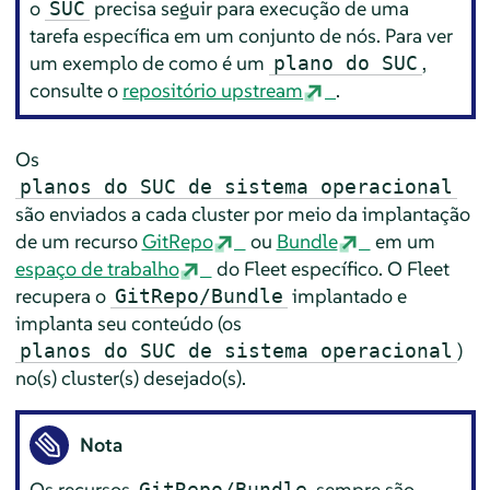
o
precisa seguir para execução de uma
SUC
tarefa específica em um conjunto de nós. Para ver
um exemplo de como é um
,
plano do SUC
consulte o
repositório upstream
.
Os
planos do SUC de sistema operacional
são enviados a cada cluster por meio da implantação
de um recurso
GitRepo
ou
Bundle
em um
espaço de trabalho
do Fleet específico. O Fleet
recupera o
implantado e
GitRepo/Bundle
implanta seu conteúdo (os
)
planos do SUC de sistema operacional
no(s) cluster(s) desejado(s).
Nota
Os recursos
sempre são
GitRepo/Bundle