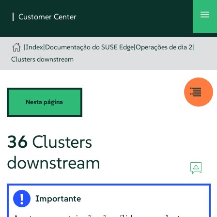
|
Index
|
Documentação do SUSE Edge
|
Operações de dia 2
|
Clusters downstream
Nesta página
36
Clusters
downstream
Importante