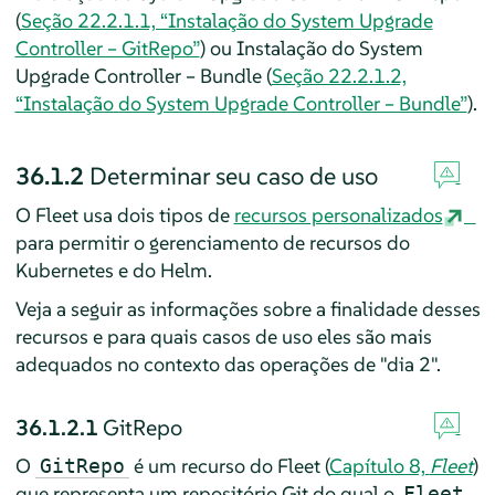
(
Seção 22.2.1.1, “Instalação do System Upgrade
Controller – GitRepo”
) ou Instalação do System
Upgrade Controller – Bundle (
Seção 22.2.1.2,
“Instalação do System Upgrade Controller – Bundle”
).
36.1.2
Determinar seu caso de uso
O Fleet usa dois tipos de
recursos personalizados
para permitir o gerenciamento de recursos do
Kubernetes e do Helm.
Veja a seguir as informações sobre a finalidade desses
recursos e para quais casos de uso eles são mais
adequados no contexto das operações de "dia 2".
36.1.2.1
GitRepo
O
é um recurso do Fleet (
Capítulo 8,
Fleet
)
GitRepo
que representa um repositório Git do qual o
Fleet