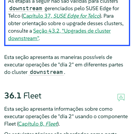
As etapas a seguir não são válidas para clusters
gerenciados pelo SUSE Edge for
downstream
Telco (
Capítulo 37,
SUSE Edge for Telco
). Para
obter orientação sobre o upgrade desses clusters,
consulte a
Seção 43.2, “Upgrades de cluster
downstream”
.
Esta seção apresenta as maneiras possíveis de
executar operações de "dia 2" em diferentes partes
do cluster
.
downstream
36.1
Fleet
Esta seção apresenta informações sobre como
executar operações de "dia 2" usando o componente
Fleet (
Capítulo 8,
Fleet
).