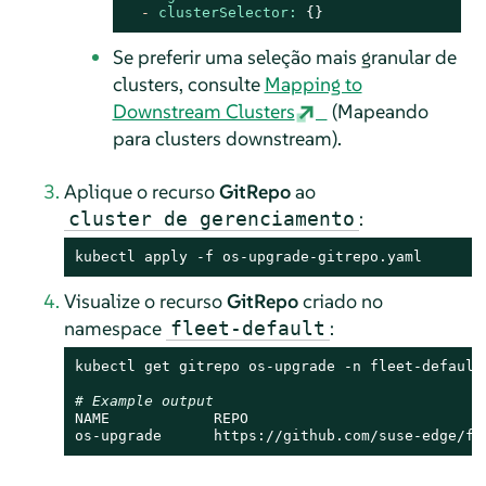
-
clusterSelector:
 {}
Se preferir uma seleção mais granular de
clusters, consulte
Mapping to
Downstream Clusters
(Mapeando
para clusters downstream).
Aplique o recurso
GitRepo
ao
:
cluster de gerenciamento
kubectl apply -f os-upgrade-gitrepo.yaml
Visualize o recurso
GitRepo
criado no
namespace
:
fleet-default
kubectl get gitrepo os-upgrade -n fleet-default

# Example output
NAME            REPO                           
os-upgrade      https://github.com/suse-edge/fl