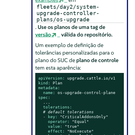
fleets/day2/system-
upgrade-controller-
plans/os-upgrade
.
Use os planos de uma tag de
versão
válida do repositório.
Um exemplo de definição de
tolerâncias personalizadas para o
plano do SUC de
plano de controle
tem esta aparência:
apiVersion:
upgrade.cattle.io/v1
kind:
Plan
metadata:
name:
os-upgrade-control-plane
spec:
...
tolerations:
# default tolerations
-
key:
"CriticalAddonsOnly"
operator:
"Equal"
value:
"true"
effect:
"NoExecute"