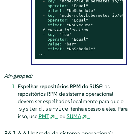
-
key:
"node-role.kubernetes.io/contro
operator:
"Equal"
effect:
"NoSchedule"
-
key:
"node-role.kubernetes.io/etcd"
operator:
"Equal"
effect:
"NoExecute"
# custom toleration
-
key:
"foo"
operator:
"Equal"
value:
"bar"
effect:
"NoSchedule"
...
Air-gapped:
Espelhar repositórios RPM do SUSE
: os
repositórios RPM de sistema operacional
devem ser espelhados localmente para que o
tenha acesso a eles. Para
systemd.service
isso, use
RMT
ou
SUMA
.
36.1.4.4
Upgrade de sistema operacional: