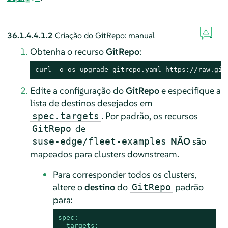
36.1.4.4.1.2
Criação do GitRepo: manual
Obtenha o recurso
GitRepo
:
curl -o os-upgrade-gitrepo.yaml https://raw.git
Edite a configuração do
GitRepo
e especifique a
lista de destinos desejados em
. Por padrão, os recursos
spec.targets
de
GitRepo
NÃO
são
suse-edge/fleet-examples
mapeados para clusters downstream.
Para corresponder todos os clusters,
altere o
destino
do
padrão
GitRepo
para:
spec:
targets: