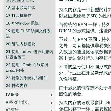
日记
systemd
16
基本联网知识
持久内存是一种新型的计算机
以及固态硬盘 (SSD) 的性
17
打印机操作
18
X Window 系统
与传统的 RAM 一样，
DIMM 的形式提供。这些
19
使用 FUSE 访问文件系
统
不过，与 RAM 不同，
20
管理内核模块
之外，两者都提供非易失
入数据的速度比读取数据要
21
使用
进行动态内
udev
核设备管理
案中更适合对持久内存进
22
使用 kGraft 在线增补
不同的型号使用不同形式的电子储
Linux 内核
外，行业正在开发新形式的
23
特别的系统功能组件
久性特征。
24
持久内存
由于涉及的储存技术处于
般性的场合。
IV
服务
持久内存的速度最多比 DR
V
移动计算机
像在闪存中一样，需要擦
VI
查错