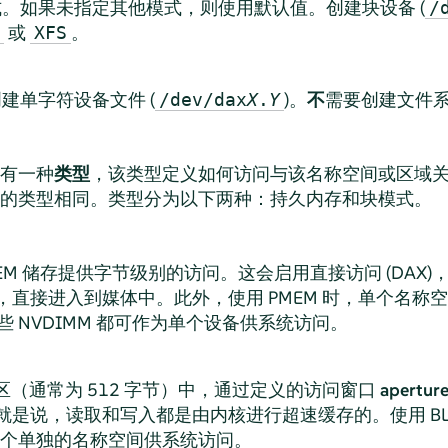
模式。如果未指定其他模式，则使用默认值。创建块设备 (
/
或
。
XFS
创建单字符设备文件 (
)。
不
需要创建文件
/dev/dax
X
.
Y
有一种
类型
，该类型定义如何访问与该名称空间或区域
的类型相同。类型分为以下两种：持久内存和块模式。
PMEM 储存提供字节级别的访问。这会启用直接访问 (DAX
，直接进入到媒体中。此外，使用 PMEM 时，单个名称
这些 NVDIMM 都可作为单个设备供系统访问。
扇区（通常为 512 字节）中，通过定义的访问窗口
apertur
就是说，读取和写入都是由内核进行超速缓存的。使用 BL
为一个单独的名称空间供系统访问。