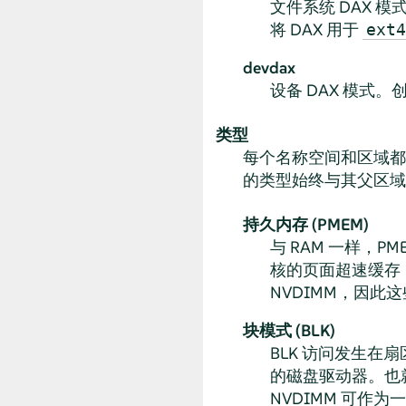
文件系统 DAX 
将 DAX 用于
ext4
devdax
设备 DAX 模式。
类型
每个名称空间和区域都
的类型始终与其父区域
持久内存 (PMEM)
与 RAM 一样，
核的页面超速缓存
NVDIMM，因此
块模式 (BLK)
BLK 访问发生在
的磁盘驱动器。也
NVDIMM 可作