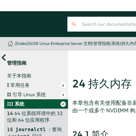
|
Index
|
SUSE Linux Enterprise Server 文档
|
管理指南
|
系统
|
持久内
管理指南
关于本指南
24
持久内存
I
常用任务
II
引导 Linux 系统
本章包含有关使用配备非
III
系统
由一个或多个 NVDIMM 
14
64 位系统环境中的 32
位和 64 位应用程序
15
：查询
journalctl
24.1
简介