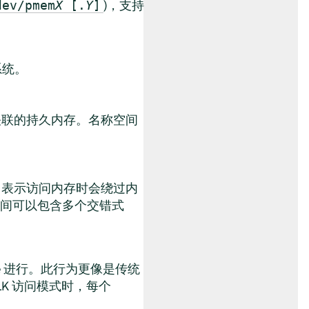
)，支持
dev/pmem
X
[.
Y
]
系统。
关联的持久内存。名称空间
)，表示访问内存时会绕过内
空间可以包含多个交错式
e
进行。此行为更像是传统
K 访问模式时，每个