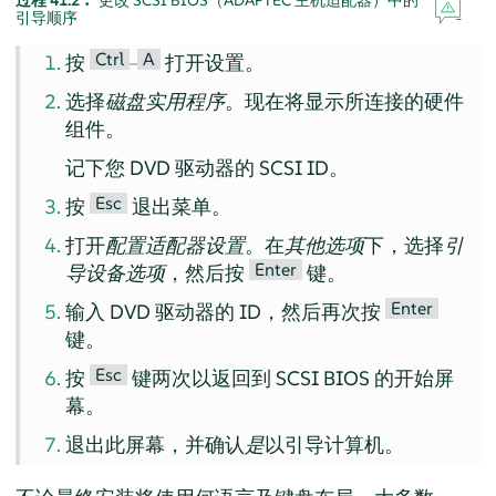
引导顺序
Ctrl
A
按
–
打开设置。
选择
磁盘实用程序
。现在将显示所连接的硬件
组件。
记下您 DVD 驱动器的 SCSI ID。
Esc
按
退出菜单。
打开
配置适配器设置
。在
其他选项
下，选择
引
Enter
导设备选项
，然后按
键。
Enter
输入 DVD 驱动器的 ID，然后再次按
键。
Esc
按
键两次以返回到 SCSI BIOS 的开始屏
幕。
退出此屏幕，并确认
是
以引导计算机。