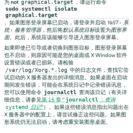
为
not
，请运行命令
graphical.target
sudo systemctl isolate
graphical.target
。如果图形登录屏幕已启动，请登录并启动
YaST
›
系
统
›
服务管理器
，然后将
默认系统目标
设置为
图形界
面
。此后，系统应该能够引导进入图形登录屏幕。
如果即使已引导或者切换到图形目标，图形登录屏幕
也不启动，则原因可能是您的桌面或 X Window 软件
设置错误或者已损坏。请检验
中的日志文件，查找它尝
/var/log/Xorg.*.log
试启动的 X 服务器发出的详细消息。如果桌面在启动
期间发生错误，可能会在系统日记中记录错误讯息，
您可以使用命令
查询该日记（有关详
journalctl
细信息，请参见
第 15 章 “
：查询
journalctl
日记
”
）。如果这些错误消息指出问题出在
systemd
X 服务器中的配置上，请尝试修正这些问题。如果图
形系统仍无法启动，请考虑重安装图形桌面。