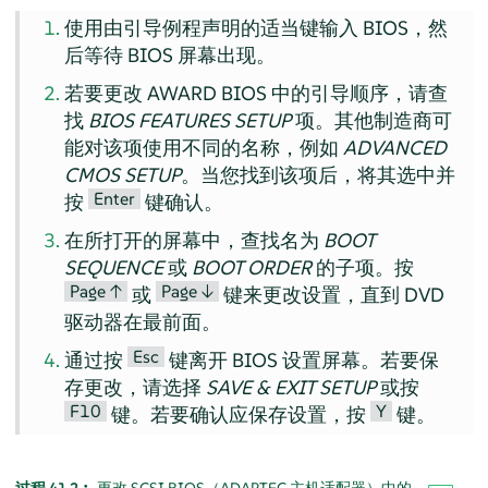
使用由引导例程声明的适当键输入 BIOS，然
后等待 BIOS 屏幕出现。
若要更改 AWARD BIOS 中的引导顺序，请查
找
BIOS FEATURES SETUP
项。其他制造商可
能对该项使用不同的名称，例如
ADVANCED
CMOS SETUP
。当您找到该项后，将其选中并
Enter
按
键确认。
在所打开的屏幕中，查找名为
BOOT
SEQUENCE
或
BOOT ORDER
的子项。按
Page ↑
Page ↓
或
键来更改设置，直到 DVD
驱动器在最前面。
Esc
通过按
键离开 BIOS 设置屏幕。若要保
存更改，请选择
SAVE & EXIT SETUP
或按
F10
Y
键。若要确认应保存设置，按
键。
过程 41.2︰
更改 SCSI BIOS（ADAPTEC 主机适配器）中的