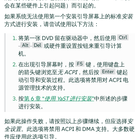
会在某些硬件上引起问题）而引起的。
如果系统无法使用第一个安装引导屏幕上的标准
安装
方式进行安装，请尝试使用以下方法：
Ctrl
将第一张 DVD 留在驱动器中，然后使用
Alt
Del
–
–
或硬件重设置按钮来重引导计算
机。
F5
在出现引导屏幕时，按
键，使用键盘上
Enter
的箭头键浏览至
无 ACPI
，然后按
键起
动引导和安装过程。此选项将禁用对 ACPI 电
源管理技术的支持。
按
第 6 章 “
使用 YaST 进行安装
”
中所述的步骤
进行安装。
如果此操作失败，请按照以上步骤继续，但应选择
安
全设置
。此选项将禁用 ACPI 和 DMA 支持。大多数硬
件应使用此选项引导。