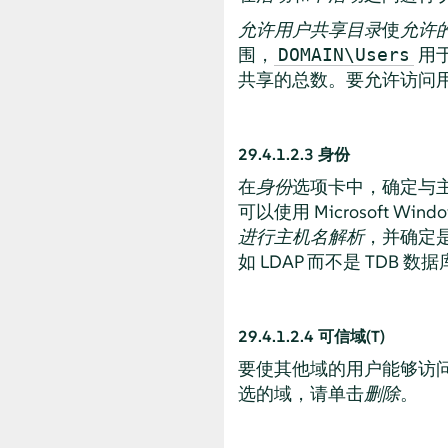
允许用户共享目录
使
允许
围，
用
DOMAIN\Users
共享的总数。要允许访问
29.4.1.2.3
身份
在
身份
选项卡中，确定与
可以使用 Microsoft Win
进行主机名解析
，并确定
如 LDAP 而不是 TDB 数
29.4.1.2.4
可信域(T)
要使其他域的用户能够访
选的域，请单击
删除
。