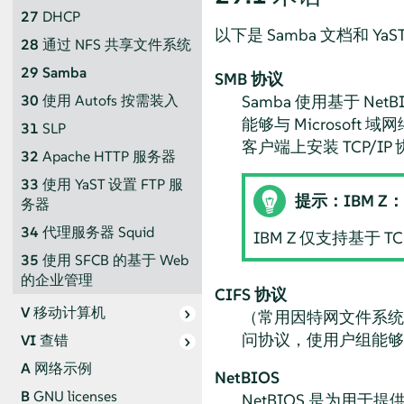
27
DHCP
以下是 Samba 文档和 Y
28
通过 NFS 共享文件系统
29
Samba
SMB 协议
Samba 使用基于
NetB
30
使用 Autofs 按需装入
能够与 Microsoft
31
SLP
客户端上安装 TCP/IP
32
Apache HTTP 服务器
33
使用 YaST 设置 FTP 服
提示：IBM Z：
务器
34
代理服务器 Squid
IBM Z 仅支持基于 T
35
使用 SFCB 的基于 Web
的企业管理
CIFS 协议
V
移动计算机
（常用因特网文件系统）
问协议，使用户组能够
VI
查错
A
网络示例
NetBIOS
B
GNU licenses
NetBIOS 是为用