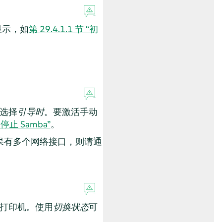
显示，如
第 29.4.1.1 节 “初
请选择
引导时
。要激活手动
和停止 Samba”
。
果有多个网络接口，则请通
和打印机。使用
切换状态
可
。