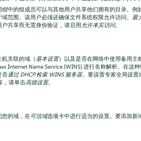
的组
中的组成员可以与其他用户共享他们拥有的目录。例
于域范围。该用户必须还确保文件系统权限允许访问。
最
用户共享而无需身份验证，请启用
允许来宾访问
。
主机关联的域（
基本设置
）以及是否在网络中使用备用主
dows Internet Name Service (WINS) 进行名称解析
是否
通过 DHCP 检索 WINS 服务器
。要设置专家全局设置
据库，
请单击
高级设置
。
问您的域，在
可信域
选项卡中进行适当的设置。要添加新