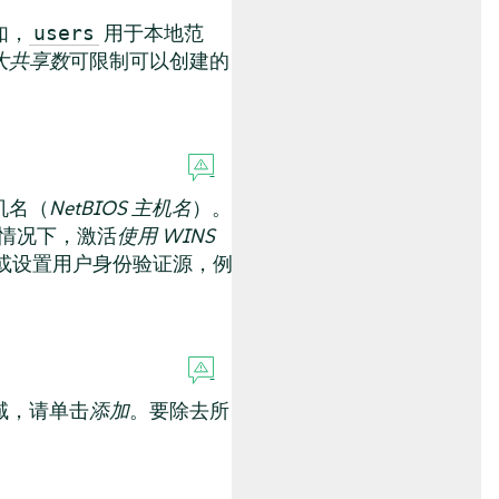
如，
用于本地范
users
大共享数
可限制可以创建的
机名（
NetBIOS 主机名
）。
。在这种情况下，激活
使用 WINS
或设置用户身份验证源，
例
域，请单击
添加
。要除去所