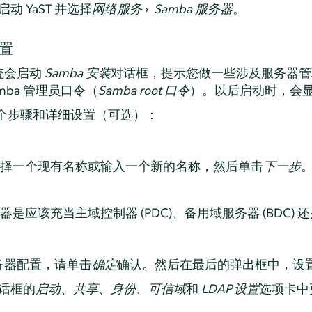
动 YaST 并选择
网络服务
›
Samba 服务器
。
配置
统会启动
Samba 安装
对话框，提示您做一些涉及服务器管
mba 管理员口令（
Samba root 口令
）。以后启动时，会
个步骤和详细设置（可选）：
择一个现有名称或输入一个新的名称，然后单击
下一步
是应该充当主域控制器 (PDC)、备用域服务器 (BDC)
务器配置，请单击
确定
确认。然后在最后的弹出框中，设
话框的
启动
、
共享
、
身份
、
可信域
和
LDAP 设置
选项卡中