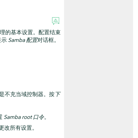
理的基本设置。配置结束
显示
Samba 配置
对话框。
。
 还是不充当域控制器。按
下
置
Samba root 口令
。
更改所有设置。