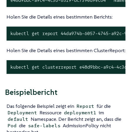
e48d9bbc-a9c4-4c36-8519-bc7390d9ec64   Namesp
Holen Sie die Details eines bestimmten Berichts:
kubectl get report 44da974b-6057-4745-a92c-9d
Holen Sie die Details eines bestimmten ClusterReport:
kubectl get clusterreport e48d9bbc-a9c4-4c36-
Beispielbericht
Das folgende Beispiel zeigt ein
für die
Report
Ressource
im
Deployment
deployment1
Namespace. Der Bericht zeigt an, dass die
default
die
AdmissionPolicy nicht
Pod
safe-labels
bestanden hat.