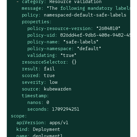
-
category:
Resource
validation
message:
“The
following mandatory labels 
policy:
namespaced-default-safe-labels
properties:
policy-resource-version:
“2684810”
policy-uid:
826dd4ef-9db5-408e-9482-455
policy-name:
“safe-labels”
policy-namespace:
“default”
validating:
“true”
resourceSelector:
{}
result:
fail
scored:
true
severity:
low
source:
kubewarden
timestamp:
nanos:
0
seconds:
1709294251
scope:
apiVersion:
apps/v1
kind:
Deployment
name:
deployment1