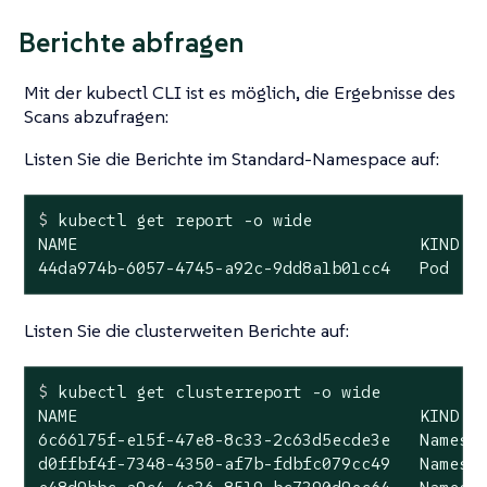
Berichte abfragen
Mit der kubectl CLI ist es möglich, die Ergebnisse des
Scans abzufragen:
Listen Sie die Berichte im Standard-Namespace auf:
$
 kubectl get report -o wide
NAME                                   KIND   
44da974b-6057-4745-a92c-9dd8a1b01cc4   Pod   
Listen Sie die clusterweiten Berichte auf:
$
 kubectl get clusterreport -o wide
NAME                                   KIND   
6c66175f-e15f-47e8-8c33-2c63d5ecde3e   Namespa
d0ffbf4f-7348-4350-af7b-fdbfc079cc49   Namespa