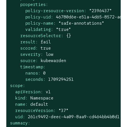
properties:
policy-resource-version:
“2396437”
policy-uid:
46780d6e-e51a-4d65-8572-a6a
policy-name:
“safe-annotations”
validating:
“true”
resourceSelector:
{}
result:
fail
scored:
true
severity:
low
source:
kubewarden
timestamp:
nanos:
0
seconds:
1709294251
scope:
apiVersion:
v1
kind:
Namespace
name:
default
resourceVersion:
“37”
uid:
261c9492-deec-4a09-8aa9-cd464bb4b8d1
summary: