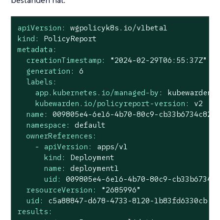
apiVersion:
wgpolicyk8s.io/v1beta1
kind:
PolicyReport
metadata:
creationTimestamp:
“2024-02-29T06:55:37Z”
generation:
6
labels:
app.kubernetes.io/managed-by:
kubewarden
kubewarden.io/policyreport-version:
v2
name:
009805e4
-6e16
-4b70-80c9-cb33b6734c82
namespace:
default
ownerReferences:
-
apiVersion:
apps/v1
kind:
Deployment
name:
deployment1
uid:
009805e4
-6e16
-4b70-80c9-cb33b6734c
resourceVersion:
“2685996”
uid:
c5a88847-d678-4733-8120-1b83fd6330cb
results: