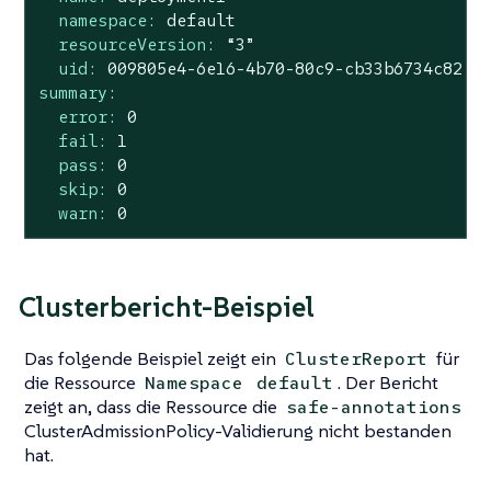
namespace:
default
resourceVersion:
“3”
uid:
009805e4
-6e16
-4b70-80c9-cb33b6734c82
summary:
error:
0
fail:
1
pass:
0
skip:
0
warn:
0
Clusterbericht-Beispiel
Das folgende Beispiel zeigt ein
für
ClusterReport
die Ressource
. Der Bericht
Namespace
default
zeigt an, dass die Ressource die
safe-annotations
ClusterAdmissionPolicy-Validierung nicht bestanden
hat.