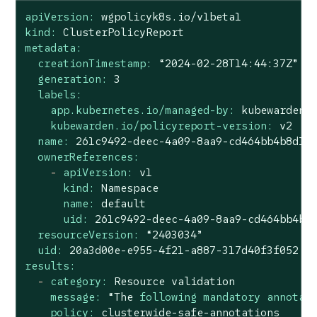
apiVersion:
wgpolicyk8s.io/v1beta1
kind:
ClusterPolicyReport
metadata:
creationTimestamp:
“2024-02-28T14:44:37Z”
generation:
3
labels:
app.kubernetes.io/managed-by:
kubewarden
kubewarden.io/policyreport-version:
v2
name:
261c9492-deec-4a09-8aa9-cd464bb4b8d1
ownerReferences:
-
apiVersion:
v1
kind:
Namespace
name:
default
uid:
261c9492-deec-4a09-8aa9-cd464bb4b8
resourceVersion:
“2403034”
uid:
20a3d00e-e955-4f21-a887-317d40f3f052
results:
-
category:
Resource
validation
message:
“The
following mandatory annotat
policy:
clusterwide-safe-annotations