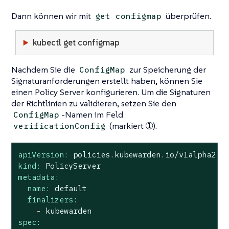
Dann können wir mit
überprüfen.
get configmap
kubectl get configmap
Nachdem Sie die
zur Speicherung der
ConfigMap
Signaturanforderungen erstellt haben, können Sie
einen Policy Server konfigurieren. Um die Signaturen
der Richtlinien zu validieren, setzen Sie den
-Namen im Feld
ConfigMap
(markiert ➀).
verificationConfig
apiVersion:
policies.kubewarden.io/v1alpha2
kind:
PolicyServer
metadata:
name:
default
finalizers:
-
kubewarden
spec: