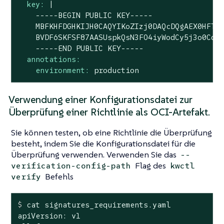
key:
|

    -----BEGIN PUBLIC KEY-----

    MBFKHFDGHKIJH0CAQYIKoZIzj0DAQcDQgAEX0HFTtC
    BVDF6SKFSF87AASUspkQsN3FO4iyWodCy5j3o0CdIJ
annotations:
environment:
production
Verwendung einer Konfigurationsdatei zur
Überprüfung einer Richtlinie als OCI-Artefakt.
Sie können testen, ob eine Richtlinie die Überprüfung
besteht, indem Sie die Konfigurationsdatei für die
Überprüfung verwenden. Verwenden Sie das
--
Flag des
verification-config-path
kwctl
Befehls
verify
$
 cat signatures_requirements.yaml
apiVersion: v1
