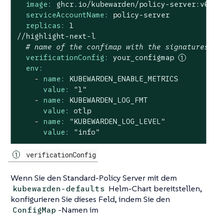
image:
ghcr.io/kubewarden/policy-server:v0.
serviceAccountName:
policy-server
replicas:
1
//highlight-next-l
# name of the confimap with the signatures 
verificationConfig:
your_configmap
env:
-
name:
KUBEWARDEN_ENABLE_METRICS
value:
"1"
-
name:
KUBEWARDEN_LOG_FMT
value:
otlp
-
name:
"KUBEWARDEN_LOG_LEVEL"
value:
"info"
verificationConfig
Wenn Sie den Standard-Policy Server mit dem
Helm-Chart bereitstellen,
kubewarden-defaults
konfigurieren Sie dieses Feld, indem Sie den
-Namen im
ConfigMap