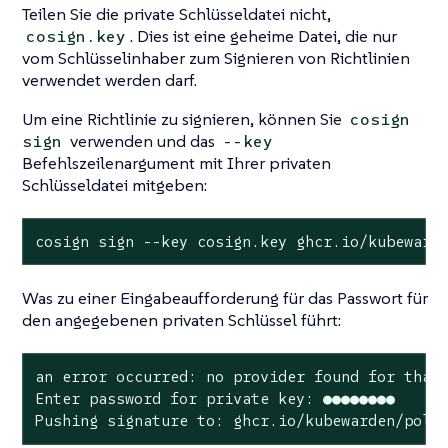
Teilen Sie die private Schlüsseldatei nicht,
. Dies ist eine geheime Datei, die nur
cosign.key
vom Schlüsselinhaber zum Signieren von Richtlinien
verwendet werden darf.
Um eine Richtlinie zu signieren, können Sie
cosign
verwenden und das
sign
--key
Befehlszeilenargument mit Ihrer privaten
Schlüsseldatei mitgeben:
cosign sign --key cosign.key ghcr.io/kubeward
Was zu einer Eingabeaufforderung für das Passwort für
den angegebenen privaten Schlüssel führt:
an error occurred: no provider found for that 
Enter password for private key: ●●●●●●●●

Pushing signature to: ghcr.io/kubewarden/poli