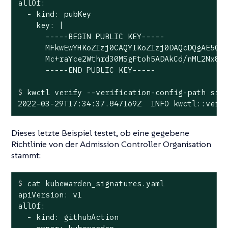
allOf:

  - kind: pubKey

    key: |

      -----BEGIN PUBLIC KEY-----

      MFkwEwYHKoZIzj0CAQYIKoZIzj0DAQcDQgAE5Q+c
      Mc+raYce2Wthrd30MSgFtoh5ADAkCd/nML2Nx8UD
$
 kwctl verify --verification-config-path sig
2022-03-29T17:34:37.847169Z  INFO kwctl::veri
Dieses letzte Beispiel testet, ob eine gegebene
Richtlinie von der Admission Controller Organisation
stammt:
$
 cat kubewarden_signatures.yaml
apiVersion: v1

allOf:

  - kind: githubAction
