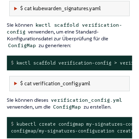
$ cat kubewarden_signatures.yaml
Sie können
kwctl scaffold verification-
verwenden, um eine Standard-
config
Konfigurationsdatei zur Überprüfung für die
zu generieren:
ConfigMap
$
 kwctl scaffold verification-config > verifi
$ cat verification_config.yaml
Sie können dieses
verification_config.yml
verwenden, um die
zu erstellen.
ConfigMap
$
 kubectl create configmap my-signatures-conf
configmap/my-signatures-configuration created