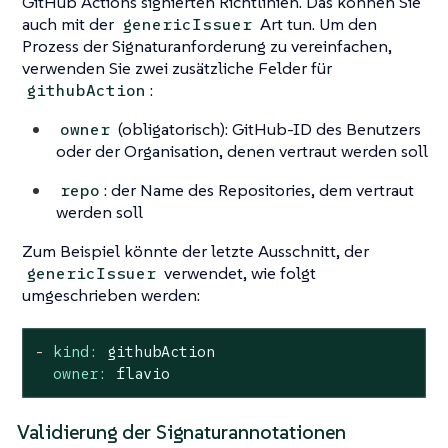
GitHub Actions signierten Richtlinien. Das können Sie
auch mit der
Art tun. Um den
genericIssuer
Prozess der Signaturanforderung zu vereinfachen,
verwenden Sie zwei zusätzliche Felder für
:
githubAction
(obligatorisch): GitHub-ID des Benutzers
owner
oder der Organisation, denen vertraut werden soll
: der Name des Repositories, dem vertraut
repo
werden soll
Zum Beispiel könnte der letzte Ausschnitt, der
verwendet, wie folgt
genericIssuer
umgeschrieben werden:
-
kind:
githubAction
owner:
flavio
Validierung der Signaturannotationen