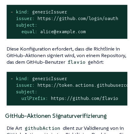
-
kind:
genericIssuer
issuer:
https://github.com/login/oauth
subject:
equal:
alice@example.com
Diese Konfiguration erfordert, dass die Richtlinie in
GitHub-Aktionen signiert wird, von einem Repository,
das dem GitHub-Benutzer
gehört:
flavio
-
kind:
genericIssuer
issuer:
https://token.actions.githubusercon
subject:
urlPrefix:
https://github.com/flavio
GitHub-Aktionen Signaturverifizierung
Die Art
dient zur Validierung von in
githubAction