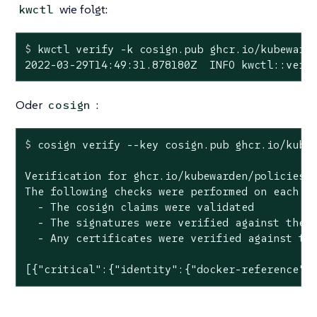
wie folgt:
kwctl
$
 kwctl verify -k cosign.pub ghcr.io/kubeward
2022-03-29T14:49:31.878180Z  INFO kwctl::veri
Oder
:
cosign
$
 cosign verify --key cosign.pub ghcr.io/kube
Verification for ghcr.io/kubewarden/policies/u
The following checks were performed on each of
  - The cosign claims were validated

  - The signatures were verified against the s
  - Any certificates were verified against the
[{"critical":{"identity":{"docker-reference":