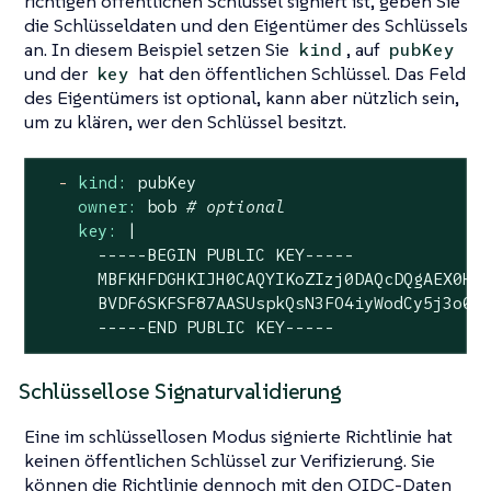
richtigen öffentlichen Schlüssel signiert ist, geben Sie
die Schlüsseldaten und den Eigentümer des Schlüssels
an. In diesem Beispiel setzen Sie
, auf
kind
pubKey
und der
hat den öffentlichen Schlüssel. Das Feld
key
des Eigentümers ist optional, kann aber nützlich sein,
um zu klären, wer den Schlüssel besitzt.
-
kind:
pubKey
owner:
bob
# optional
key:
|

      -----BEGIN PUBLIC KEY-----

      MBFKHFDGHKIJH0CAQYIKoZIzj0DAQcDQgAEX0HFT
      BVDF6SKFSF87AASUspkQsN3FO4iyWodCy5j3o0Cd
      -----END PUBLIC KEY-----
Schlüssellose Signaturvalidierung
Eine im schlüssellosen Modus signierte Richtlinie hat
keinen öffentlichen Schlüssel zur Verifizierung. Sie
können die Richtlinie dennoch mit den OIDC-Daten