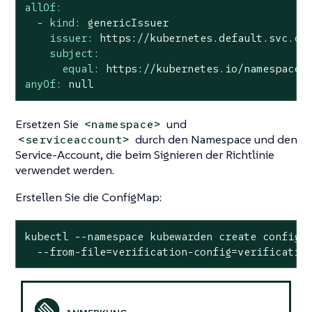
allOf:
-
kind:
genericIssuer
issuer:
https://kubernetes.default.svc.cl
subject:
equal:
https://kubernetes.io/namespaces
anyOf:
null
Ersetzen Sie
und
<namespace>
durch den Namespace und den
<serviceaccount>
Service-Account, die beim Signieren der Richtlinie
verwendet werden.
Erstellen Sie die ConfigMap:
kubectl --namespace kubewarden create configma
  --from-file=verification-config=verificatio