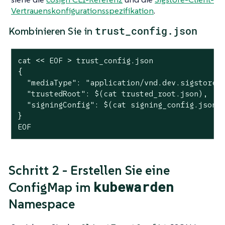
Vertrauenskonfigurationsspezifikation
.
trust_config.json
Kombinieren Sie in
cat << EOF > trust_config.json

{

  "mediaType": "application/vnd.dev.sigstore.c
  "trustedRoot": $(cat trusted_root.json),

  "signingConfig": $(cat signing_config.json)

}

EOF
Schritt 2 - Erstellen Sie eine
kubewarden
ConfigMap im
Namespace