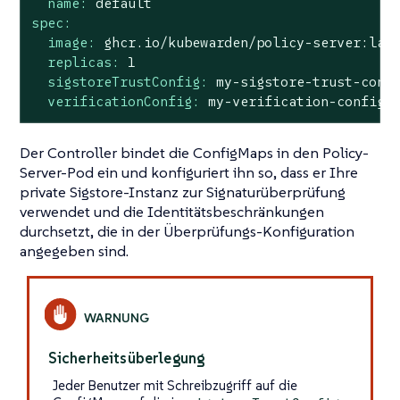
name:
default
spec:
image:
ghcr.io/kubewarden/policy-server:lat
replicas:
1
sigstoreTrustConfig:
my-sigstore-trust-conf
verificationConfig:
my-verification-config
Der Controller bindet die ConfigMaps in den Policy-
Server-Pod ein und konfiguriert ihn so, dass er Ihre
private Sigstore-Instanz zur Signaturüberprüfung
verwendet und die Identitätsbeschränkungen
durchsetzt, die in der Überprüfungs-Konfiguration
angegeben sind.
Sicherheitsüberlegung
Jeder Benutzer mit Schreibzugriff auf die