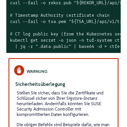
#
 Timestamp Authority certificate chain
#
 CT 
log
 public key (from the Kubernetes secr
kubectl get secret -o json -n tuf-system ctlog
  | jq -r ".data.public" | base64 -d > ctfe.p
Sicherheitsüberlegung
Stellen Sie sicher, dass Sie die Zertifikate und
Schlüssel sicher von Ihrer Sigstore-Instanz
herunterladen. Andernfalls könnten Sie SUSE
Security Admission Controller mit
kompromittierten Daten konfigurieren.
Die obigen Befehle sind Beispiele dafür, wie man