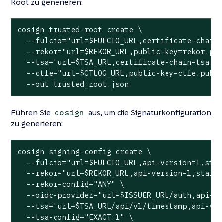
Root zu generieren:
cosign trusted-root create \

  --fulcio="url=$FULCIO_URL,certificate-chain=
  --rekor="url=$REKOR_URL,public-key=rekor.pub
  --tsa="url=$TSA_URL,certificate-chain=tsa.pe
  --ctfe="url=$CTLOG_URL,public-key=ctfe.pub,s
  --out trusted_root.json
Führen Sie
aus, um die Signaturkonfiguration
cosign
zu generieren:
cosign signing-config create \

  --fulcio="url=$FULCIO_URL,api-version=1,star
  --rekor="url=$REKOR_URL,api-version=1,start-
  --rekor-config="ANY" \

  --oidc-provider="url=$ISSUER_URL/auth,api-ve
  --tsa="url=$TSA_URL/api/v1/timestamp,api-ver
  --tsa-config="EXACT:1" \
