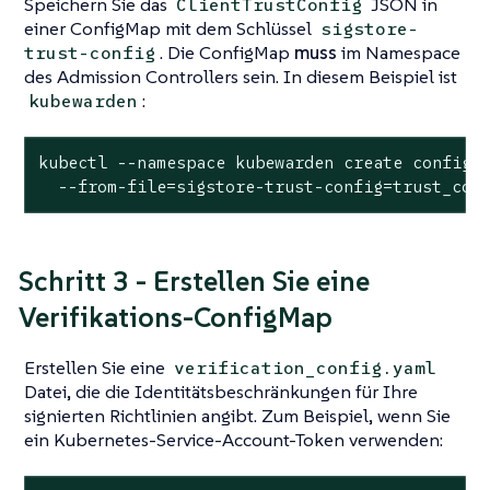
Speichern Sie das
JSON in
ClientTrustConfig
einer ConfigMap mit dem Schlüssel
sigstore-
. Die ConfigMap
muss
im Namespace
trust-config
des Admission Controllers sein. In diesem Beispiel ist
:
kubewarden
kubectl --namespace kubewarden create configma
  --from-file=sigstore-trust-config=trust_con
Schritt 3 - Erstellen Sie eine
Verifikations-ConfigMap
Erstellen Sie eine
verification_config.yaml
Datei, die die Identitätsbeschränkungen für Ihre
signierten Richtlinien angibt. Zum Beispiel, wenn Sie
ein Kubernetes-Service-Account-Token verwenden: