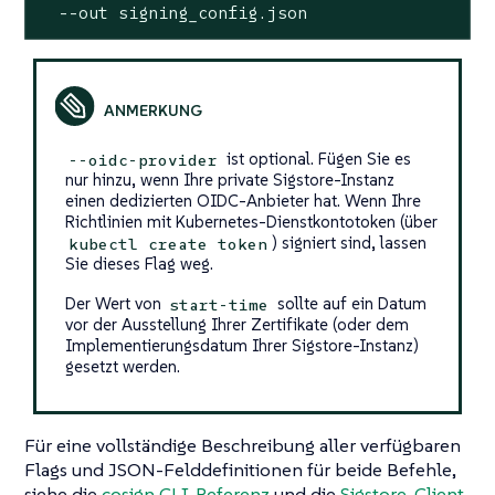
  --out signing_config.json
ist optional. Fügen Sie es
--oidc-provider
nur hinzu, wenn Ihre private Sigstore-Instanz
einen dedizierten OIDC-Anbieter hat. Wenn Ihre
Richtlinien mit Kubernetes-Dienstkontotoken (über
) signiert sind, lassen
kubectl create token
Sie dieses Flag weg.
Der Wert von
sollte auf ein Datum
start-time
vor der Ausstellung Ihrer Zertifikate (oder dem
Implementierungsdatum Ihrer Sigstore-Instanz)
gesetzt werden.
Für eine vollständige Beschreibung aller verfügbaren
Flags und JSON-Felddefinitionen für beide Befehle,
siehe die
cosign CLI-Referenz
und die
Sigstore-Client-