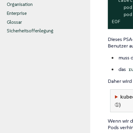
  label
Organisation
    pod
Enterprise
    pod
EOF
Glossar
Sicherheitsoffenlegung
Dieses PSA-
Benutzer au
muss 
das
r
Daher wird
kube
➀)
Wenn wir di
Pods verhin