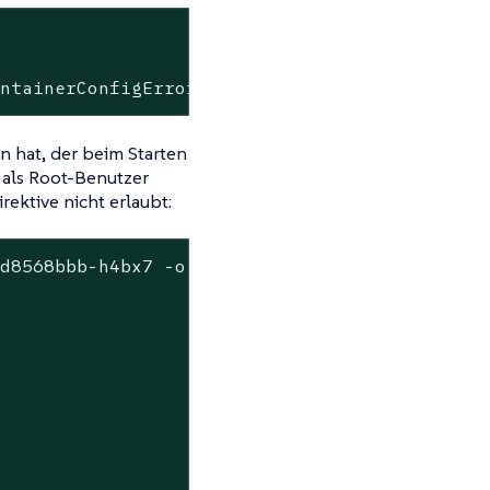
                     RESTARTS   AGE

ontainerConfigError   0          47s
n hat, der beim Starten
 als Root-Benutzer
rektive nicht erlaubt:
d8568bbb-h4bx7 -o json | jq ".status.containe