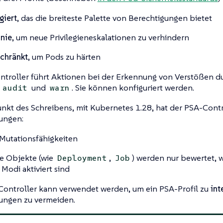
giert
, das die breiteste Palette von Berechtigungen bietet
inie
, um neue Privilegieneskalationen zu verhindern
chränkt
, um Pods zu härten
troller führt Aktionen bei der Erkennung von Verstößen du
,
und
. Sie können konfiguriert werden.
audit
warn
nkt des Schreibens, mit Kubernetes 1.28, hat der PSA-Contr
ungen:
Mutationsfähigkeiten
e Objekte (wie
,
) werden nur bewertet, 
Deployment
Job
Modi aktiviert sind
Controller kann verwendet werden, um ein PSA-Profil zu
int
ungen zu vermeiden.