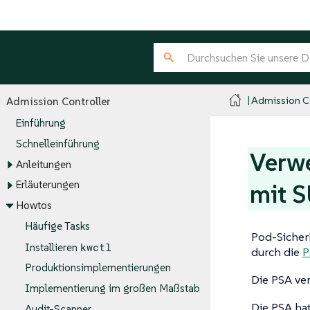
Admission Co
Admission Controller
Einführung
Schnelleinführung
Verwe
Anleitungen
Erläuterungen
mit S
Howtos
Häufige Tasks
Pod-Sicherh
kwctl
Installieren
durch die
P
Produktionsimplementierungen
Die PSA ver
Implementierung im großen Maßstab
Die PSA hat
Audit-Scanner