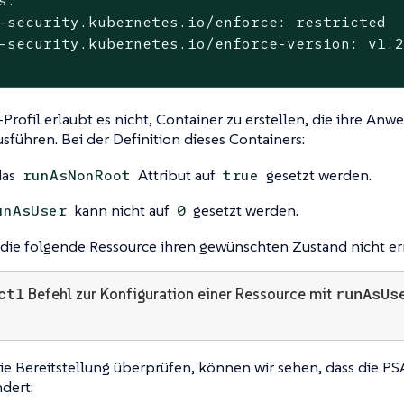
s:

-security.kubernetes.io/enforce: restricted

-security.kubernetes.io/enforce-version: v1.2
Profil erlaubt es nicht, Container zu erstellen, die ihre An
sführen. Bei der Definition dieses Containers:
das
Attribut auf
gesetzt werden.
runAsNonRoot
true
kann nicht auf
gesetzt werden.
unAsUser
0
 die folgende Ressource ihren gewünschten Zustand nicht er
ctl
runAsUs
Befehl zur Konfiguration einer Ressource mit
e Bereitstellung überprüfen, können wir sehen, dass die PSA
dert: