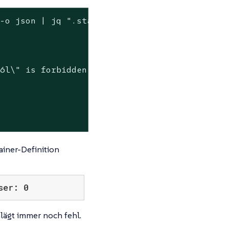
-o json | jq ".status.conditions[] | select(.
6l\" is forbidden: violates PodSecurity \"res
ainer-Definition
ser: 0
hlägt immer noch fehl.