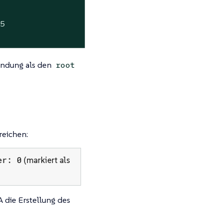
5

wendung als den
root
reichen:
er: 0
(markiert als
 die Erstellung des