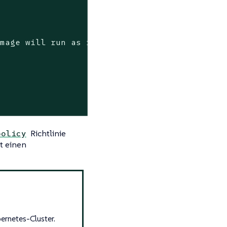
mage will run as root (pod: \"nginx-deploymen
Richtlinie
policy
t einen
ernetes-Cluster.