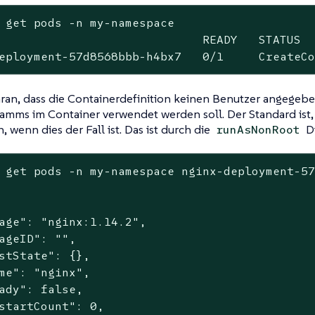
 get pods -n my-namespace

                             READY   STATUS  
eployment-57d8568bbb-h4bx7   0/1     CreateC
aran, dass die Containerdefinition keinen Benutzer angegebe
amms im Container verwendet werden soll. Der Standard ist,
, wenn dies der Fall ist. Das ist durch die
Di
runAsNonRoot
 get pods -n my-namespace nginx-deployment-57
age": "nginx:1.14.2",

ageID": "",

stState": {},

me": "nginx",

ady": false,

startCount": 0,
