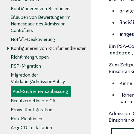
Konfigurieren von Richtlinien
privile
Erlauben von Bewertungen im
Basisl
Namespace des Admission
Controllers
einges
Notfall-Deaktivierung
Ein PSA-Con
Konfigurieren von Richtliniendiensten
enforce
Richtliniengruppen
Zum Zeitpu
PSP-Migration
Einschränk
Migration der
ValidatingAdmissionPolicy
Keine 
Pod-Sicherheitszulassung
Höher
Benutzerdefinierte CA
warn
Proxy-Konfiguration
Admission 
Roh-Richtlinien
Einschränk
ArgoCD-Installation