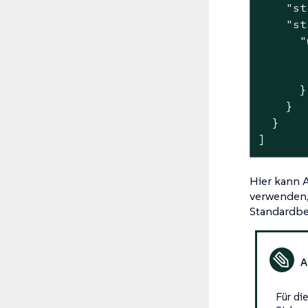
    "st
    "st
      "
       
       
      }

    }

  }

]
Hier kann 
verwenden, 
Standardben
Für di