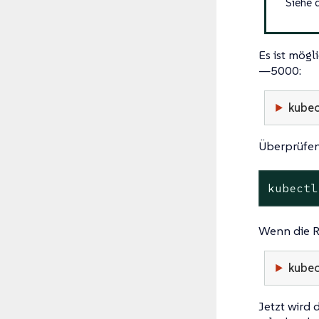
Siehe 
Es ist mög
—​5000:
kubec
Überprüfen S
kubectl
Wenn die Ric
kubec
Jetzt wird 