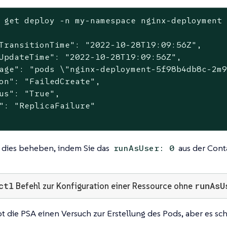
 get deploy -n my-namespace nginx-deployment 
TransitionTime": "2022-10-28T19:09:56Z",

UpdateTime": "2022-10-28T19:09:56Z",

age": "pods \"nginx-deployment-5f98b4db8c-2m9
on": "FailedCreate",

us": "True",

": "ReplicaFailure"

 dies beheben, indem Sie das
aus der Cont
runAsUser: 0
ctl
runAsU
Befehl zur Konfiguration einer Ressource ohne
bt die PSA einen Versuch zur Erstellung des Pods, aber es sc