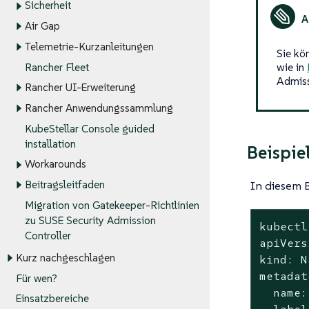
Sicherheit
Air Gap
Telemetrie-Kurzanleitungen
Sie kö
wie in
Rancher Fleet
Admiss
Rancher UI-Erweiterung
Rancher Anwendungssammlung
KubeStellar Console guided
installation
Beispie
Workarounds
In diesem B
Beitragsleitfaden
Migration von Gatekeeper-Richtlinien
zu SUSE Security Admission
kubectl
Controller
apiVers
Kurz nachgeschlagen
kind: N
metadat
Für wen?
  name:
Einsatzbereiche