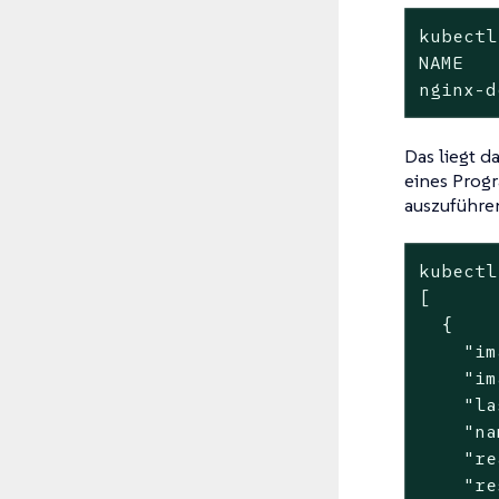
kubectl
NAME   
nginx-d
Das liegt d
eines Progr
auszuführen
kubectl
[

  {

    "im
    "im
    "la
    "na
    "re
    "re