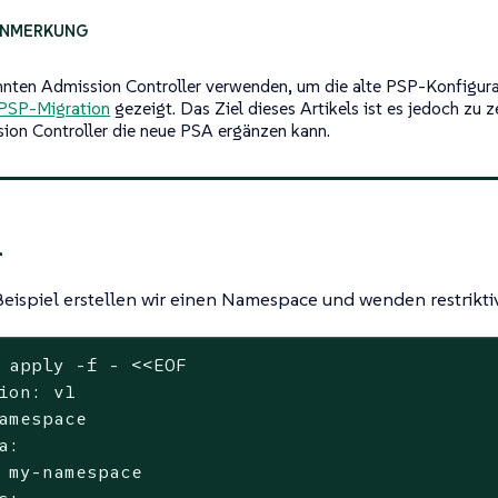
nnten Admission Controller verwenden, um die alte PSP-Konfigura
PSP-Migration
gezeigt. Das Ziel dieses Artikels ist es jedoch zu z
ion Controller die neue PSA ergänzen kann.
l
eispiel erstellen wir einen Namespace und wenden restriktiv
 apply -f - <<EOF

ion: v1

amespace

a:

 my-namespace
