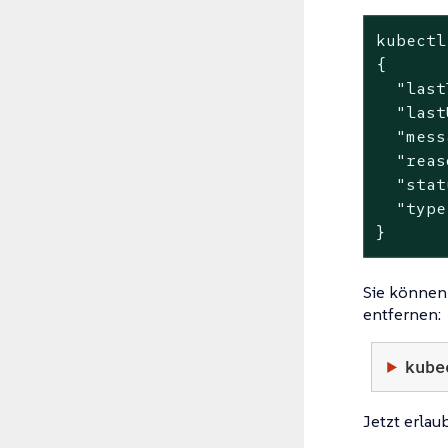
kubectl
{

  "last
  "last
  "mess
  "reas
  "stat
  "type
}
Sie können
entfernen:
kube
Jetzt erlau