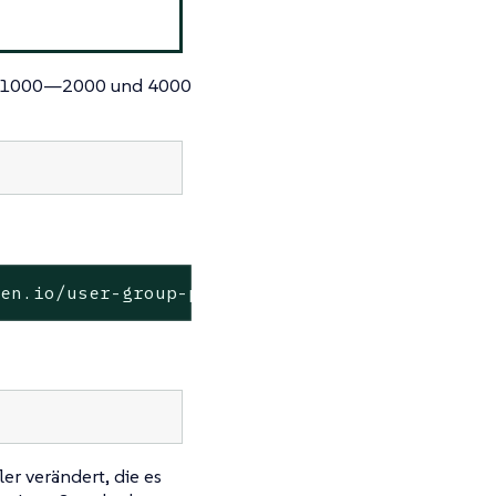
el 1000—​2000 und 4000
den.io/user-group-psp
er verändert, die es