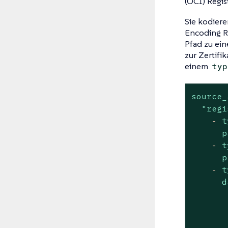
(OCI) Regi
Sie kodiere
Encoding R
Pfad zu ein
zur Zertifi
einem
typ
source_
"regi
-
t
p
-
t
p
-
t
d
       
       