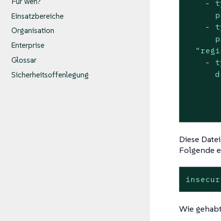
Für wen?
-
t
p
Einsatzbereiche
-
t
Organisation
p
Enterprise
"regi
Glossar
-
t
d
Sicherheitsoffenlegung
       
       
       
Diese Datei
Folgende e
insecur
Wie gehabt