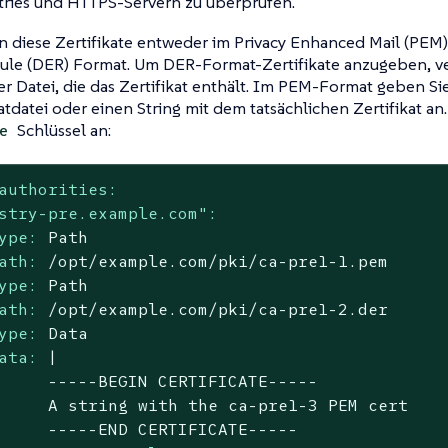
stries und HTTPS-Servern zu überprüfen.
n diese Zertifikate entweder im Privacy Enhanced Mail (PEM)
ule (DER) Format. Um DER-Format-Zertifikate anzugeben, v
er Datei, die das Zertifikat enthält. Im PEM-Format geben S
katdatei oder einen String mit dem tatsächlichen Zertifikat an
Schlüssel an:
e
authorities:
stry-pre.example.com":
ype:
Path
ath:
/opt/example.com/pki/ca-pre1-1.pem
ype:
Path
ath:
/opt/example.com/pki/ca-pre1-2.der
ype:
Data
ata:
|

     -----BEGIN CERTIFICATE-----

     A string with the ca-pre1-3 PEM cert
