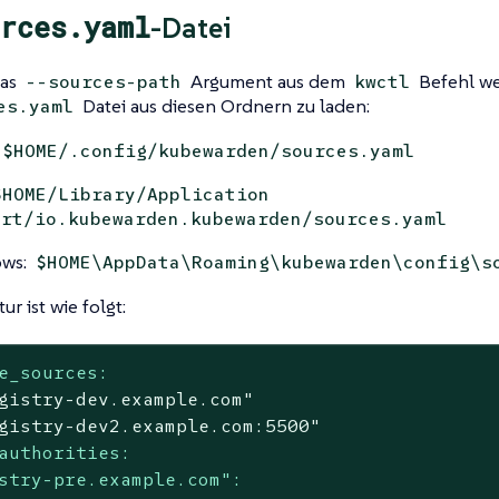
rces.yaml
-Datei
das
Argument aus dem
Befehl we
--sources-path
kwctl
Datei aus diesen Ordnern zu laden:
es.yaml
$HOME/.config/kubewarden/sources.yaml
$HOME/Library/Application
ort/io.kubewarden.kubewarden/sources.yaml
ws:
$HOME\AppData\Roaming\kubewarden\config\s
ur ist wie folgt:
e_sources:
gistry-dev.example.com"
gistry-dev2.example.com:5500"
authorities:
stry-pre.example.com":