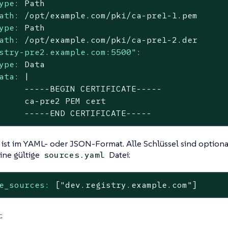
ype:
Path
ath:
/opt/example.com/pki/ca-pre1-1.pem
ype:
Path
ath:
/opt/example.com/pki/ca-pre1-2.der
stry-pre2.example.com:5500":
ype:
Data
ata:
|

     -----BEGIN CERTIFICATE-----

     ca-pre2 PEM cert

     -----END CERTIFICATE-----
 ist im YAML- oder JSON-Format. Alle Schlüssel sind optional
ine gültige
Datei:
sources.yaml
e_sources:
["dev.registry.example.com"]
: