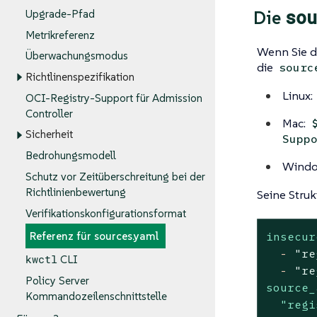
sou
Die
Upgrade-Pfad
Metrikreferenz
Wenn Sie 
Überwachungsmodus
die
sourc
Richtlinenspezifikation
Linux:
OCI-Registry-Support für Admission
Controller
Mac:
Sicherheit
Supp
Bedrohungsmodell
Windo
Schutz vor Zeitüberschreitung bei der
Richtlinienbewertung
Seine Strukt
Verifikationskonfigurationsformat
insecur
Referenz für sources.yaml
-
"re
kwctl
CLI
-
"re
Policy Server
source_
Kommandozeilenschnittstelle
"regi