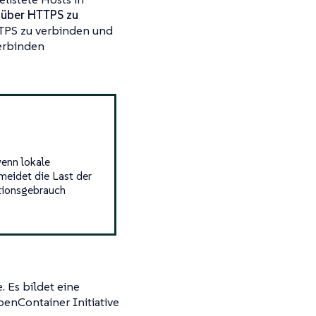
 über HTTPS zu
TPS zu verbinden und
erbinden
enn lokale
meidet die Last der
ktionsgebrauch
. Es bildet eine
penContainer Initiative