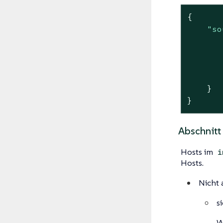
{

"so
       
       
       
    }

}
Abschnitt 
Hosts im
i
Hosts.
Nicht 
s
W