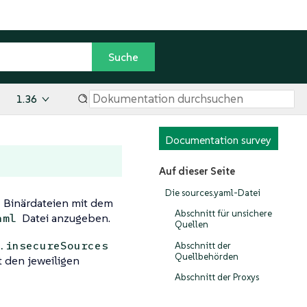
1.36
Documentation survey
Auf dieser Seite
Die sources.yaml-Datei
Binärdateien mit dem
Abschnitt für unsichere
Datei anzugeben.
aml
Quellen
.insecureSources
Abschnitt der
Quellbehörden
t den jeweiligen
Abschnitt der Proxys