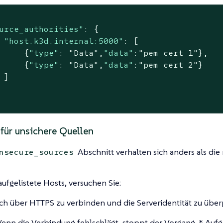
urce_authorities"
: {

"host.k3d.internal:5000"
: [

     {
"type"
: 
"Data"
,
"data"
:
"pem cert 1"
},

     {
"type"
: 
"Data"
,
"data"
:
"pem cert 2"
}

 ]

für unsichere Quellen
Abschnitt verhalten sich anders als die 
nsecure_sources
aufgelistete Hosts, versuchen Sie:
ich über HTTPS zu verbinden und die Serveridentität zu übe
enn die Verbindung fehlschlägt, stoppt der Vorgang. * Aufge