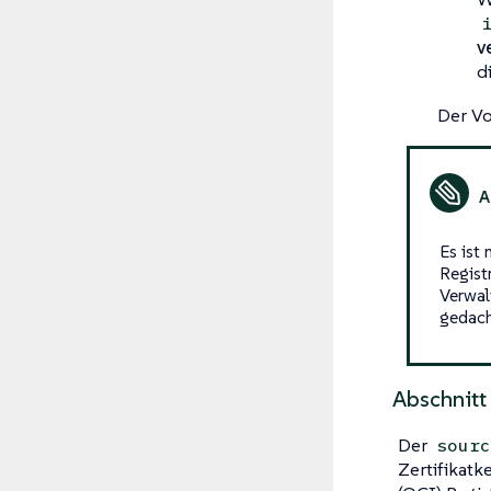
v
d
Der Vo
Es ist
Regist
Verwal
gedach
Abschnitt
Der
sourc
Zertifikatk