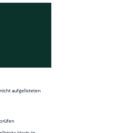
nicht aufgelisteten
rprüfen
listete Hosts in