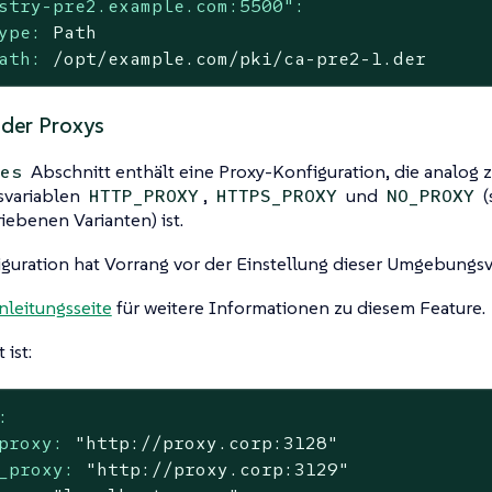
stry-pre2.example.com:5500":
ype:
Path
ath:
/opt/example.com/pki/ca-pre2-1.der
 der Proxys
Abschnitt enthält eine Proxy-Konfiguration, die analog 
es
variablen
,
und
(
HTTP_PROXY
HTTPS_PROXY
NO_PROXY
iebenen Varianten) ist.
guration hat Vorrang vor der Einstellung dieser Umgebungsv
nleitungsseite
für weitere Informationen zu diesem Feature.
 ist:
:
proxy:
"http://proxy.corp:3128"
_proxy:
"http://proxy.corp:3129"