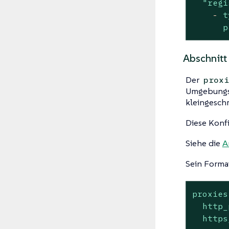
"regi
-
t
p
Abschnitt
Der
proxi
Umgebungs
kleingeschr
Diese Konfi
Siehe die
A
Sein Format
proxies
http_
https