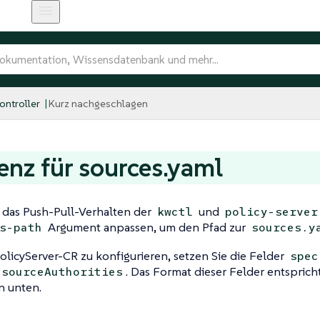
ntroller
Kurz nachgeschlagen
enz für sources.yaml
 das Push-Pull-Verhalten der
und
kwctl
policy-server
Argument anpassen, um den Pfad zur
s-path
sources.y
licyServer-CR zu konfigurieren, setzen Sie die Felder
spec
. Das Format dieser Felder entsprich
.sourceAuthorities
n unten.