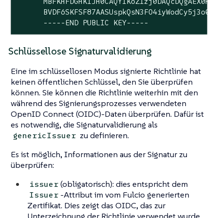
      MBFKHFDGHKIJH0CAQYIKoZIzj0DAQcDQgAEX0HFT
      BVDF6SKFSF87AASUspkQsN3FO4iyWodCy5j3o0Cd
      -----END PUBLIC KEY-----
Schlüssellose Signaturvalidierung
Eine im schlüssellosen Modus signierte Richtlinie hat
keinen öffentlichen Schlüssel, den Sie überprüfen
können. Sie können die Richtlinie weiterhin mit den
während des Signierungsprozesses verwendeten
OpenID Connect (OIDC)-Daten überprüfen. Dafür ist
es notwendig, die Signaturvalidierung als
zu definieren.
genericIssuer
Es ist möglich, Informationen aus der Signatur zu
überprüfen:
(obligatorisch): dies entspricht dem
issuer
-Attribut im vom Fulcio generierten
Issuer
Zertifikat. Dies zeigt das OIDC, das zur
Unterzeichnung der Richtlinie verwendet wurde.