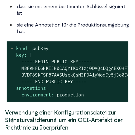
dass sie mit einem bestimmten Schlüssel signiert
ist
sie eine Annotation für die Produktionsumgebung
hat.
-
kind:
pubKey
key:
|

    -----BEGIN PUBLIC KEY-----

    MBFKHFDGHKIJH0CAQYIKoZIzj0DAQcDQgAEX0HFTtC
    BVDF6SKFSF87AASUspkQsN3FO4iyWodCy5j3o0CdIJ
annotations:
environment:
production
Verwendung einer Konfigurationsdatei zur
Signaturvalidierung, um ein OCI-Artefakt der
Richtlinie zu überprüfen