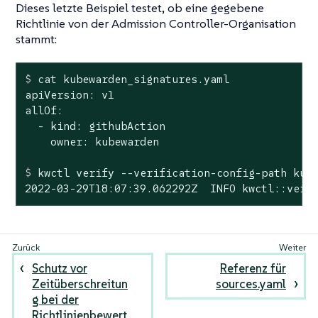
Dieses letzte Beispiel testet, ob eine gegebene
Richtlinie von der Admission Controller-Organisation
stammt:
$
 cat kubewarden_signatures.yaml
apiVersion: v1

allOf:

  - kind: githubAction

$
 kwctl verify --verification-config-path kub
2022-03-29T18:07:39.062292Z  INFO kwctl::veri
Schutz vor
Referenz für
Zeitüberschreitun
sources.yaml
g bei der
Richtlinienbewert