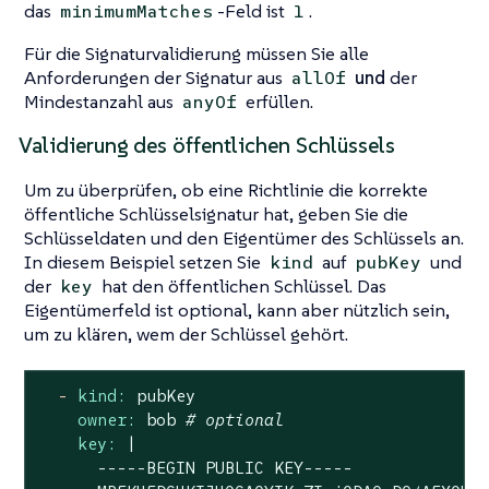
das
-Feld ist
.
minimumMatches
1
Für die Signaturvalidierung müssen Sie alle
Anforderungen der Signatur aus
und
der
allOf
Mindestanzahl aus
erfüllen.
anyOf
Validierung des öffentlichen Schlüssels
Um zu überprüfen, ob eine Richtlinie die korrekte
öffentliche Schlüsselsignatur hat, geben Sie die
Schlüsseldaten und den Eigentümer des Schlüssels an.
In diesem Beispiel setzen Sie
auf
und
kind
pubKey
der
hat den öffentlichen Schlüssel. Das
key
Eigentümerfeld ist optional, kann aber nützlich sein,
um zu klären, wem der Schlüssel gehört.
-
kind:
pubKey
owner:
bob
# optional
key:
|

      -----BEGIN PUBLIC KEY-----
