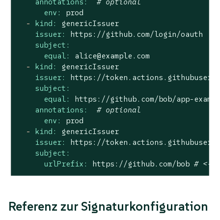
annotations:
# optional
env:
prod
-
kind:
genericIssuer
issuer:
https://github.com/login/oauth
subject:
equal:
alice@example.com
-
kind:
genericIssuer
issuer:
https://token.actions.githubuserc
subject:
equal:
https://github.com/bob/app-examp
annotations:
# optional
env:
prod
-
kind:
genericIssuer
issuer:
https://token.actions.githubuserc
subject:
urlPrefix:
https://github.com/bob
# <- 
Referenz zur Signaturkonfiguration