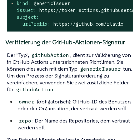
-
kind:
genericIssuer
issuer:
https://token.actions.githubusercon
subject:
urlPrefix:
https://github.com/flavio
Verifizierung der GitHub-Aktionen-Signatur
Der "Typ",
, dient zur Validierung von
githubAction
in GitHub Actions unterzeichneten Richtlinien. Sie
können dies auch mit dem Typ
tun.
genericIssuer
Um den Prozess der Signaturanforderung zu
vereinfachen, verwenden Sie zwei zusätzliche Felder
für
:
githubAction
(obligatorisch): GitHub-ID des Benutzers
owner
oder der Organisation, der vertraut werden soll.
: Der Name des Repositories, dem vertraut
repo
werden soll.
Zum Beispiel könnte der letzte Ausschnitt, der