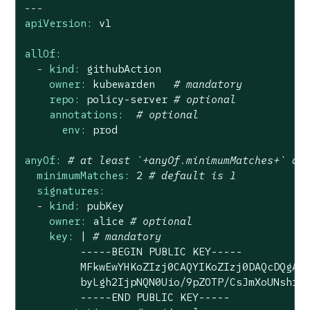
---
apiVersion:
v1
allOf:
-
kind:
githubAction
owner:
kubewarden
# mandatory
repo:
policy-server
# optional
annotations:
# optional
env:
prod
anyOf:
# at least `+anyOf.minimumMatches+` ar
minimumMatches:
2
# default is 1
signatures:
-
kind:
pubKey
owner:
alice
# optional
key:
|
# mandatory
-----BEGIN
PUBLIC
KEY-----
MFkwEwYHKoZIzj0CAQYIKoZIzj0DAQcDQgAE
byLgh2IjpNQN0Uio/9pZOTP/CsJmXoUNshfp
-----END
PUBLIC
KEY-----