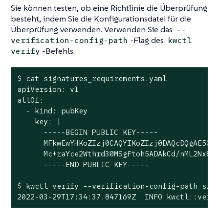
Sie können testen, ob eine Richtlinie die Überprüfung
besteht, indem Sie die Konfigurationsdatei für die
Überprüfung verwenden. Verwenden Sie das
--
-Flag des
verification-config-path
kwctl
-Befehls.
verify
$
 cat signatures_requirements.yaml
apiVersion: v1

allOf:

  - kind: pubKey

    key: |

      -----BEGIN PUBLIC KEY-----

      MFkwEwYHKoZIzj0CAQYIKoZIzj0DAQcDQgAE5Q+c
      Mc+raYce2Wthrd30MSgFtoh5ADAkCd/nML2Nx8UD
$
 kwctl verify --verification-config-path sig
2022-03-29T17:34:37.847169Z  INFO kwctl::veri