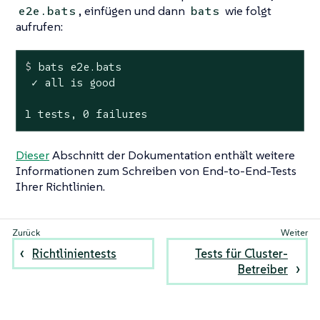
, einfügen und dann
wie folgt
e2e.bats
bats
aufrufen:
$
 bats e2e.bats
 ✓ all is good

1 tests, 0 failures
Dieser
Abschnitt der Dokumentation enthält weitere
Informationen zum Schreiben von End-to-End-Tests
Ihrer Richtlinien.
Richtlinientests
Tests für Cluster-
Betreiber