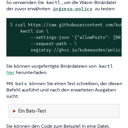
So verwenden Sie
, um die Wasm-Binärdatei
kwctl
der zuvor erwähnten
zu testen:
ingress-policy
$
 curl https://raw.githubusercontent.com/kube
    kwctl run \

        --settings-json '{"allowPorts": [80], 
        --request-path - \

        registry://ghcr.io/kubewarden/policie
Sie können vorgefertigte Binärdateien von
kwctl
hier
herunterladen.
Mit
können Sie einen Test schreiben, der diesen
bats
Befehl ausführt und nach den erwarteten Ausgaben
sucht:
Ein Bats-Test
Sie können den Code zum Beispiel in eine Datei,