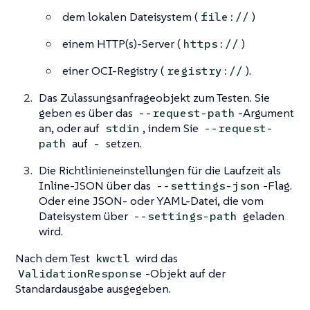
dem lokalen Dateisystem (
)
file://
einem HTTP(s)-Server (
)
https://
einer OCI-Registry (
).
registry://
Das Zulassungsanfrageobjekt zum Testen. Sie
geben es über das
-Argument
--request-path
an, oder auf
, indem Sie
stdin
--request-
auf
setzen.
path
-
Die Richtlinieneinstellungen für die Laufzeit als
Inline-JSON über das
-Flag.
--settings-json
Oder eine JSON- oder YAML-Datei, die vom
Dateisystem über
geladen
--settings-path
wird.
Nach dem Test
wird das
kwctl
-Objekt auf der
ValidationResponse
Standardausgabe ausgegeben.