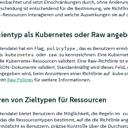
 beobachtet und setzt Einschränkungen durch, ohne Änderu
scheidung ist entscheidend für die Bestimmung, wie Richtlin
-Ressourcen interagieren und welche Auswirkungen sie auf 
nientyp als Kubernetes oder Raw angeb
endatei hat ein Flag,
, das es Benutzern ermög
policyType
ls
oder
zu kennzeichnen. Eine Kubernetes
kubernetes
raw
 die Kubernetes-Ressourcen validiert. Eine Raw-Richtlinie ist ei
JSON-Dokumente validiert. Standardmäßig wird dieses Feld,
ngegeben wird, beim Annotieren einer Richtlinie auf
kuber
itt
Raw Policies
für weitere Informationen.
ren von Zieltypen für Ressourcen
endatei bietet Benutzern die Möglichkeit, die Regeln im
ru
 das die Ressourcentypen bestimmt, auf die die Richtlinie a
möglicht es Benutzern, präzise Kontrolle über die Durchset