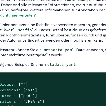
 Daher sind alle relevanten Informationen, die zur Ausführun
h sind, verfügbar. Weitere Informationen zur Annotation der R
Richtlinien verteilen“
.
linienbenutzer eine Richtlinie verwenden möchten, generier
it
. Dieser Befehl liest die in das gelief
kwctl scaffold
ten Richtlinienmetadaten, führt Überprüfungen durch und g
s der Autor unverändert verwenden oder modifizieren kann.
nienautor können Sie die
Datei anpassen, 
metadata.yaml
Ihrer Richtlinie bereitgestellt wurde.
olgende Beispiel für eine
:
metadata.yaml
Groups:
[""]
Versions:
["v1"]
ources:
["pods"]
rations:
["CREATE"]