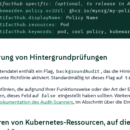
ifacthub specific: (optional, to release in 
bewarden.policy.ociUrl:
ghcr.io/myorg/my-pol
tifacthub.displayName:
Policy
Name
tifacthub.resources:
Pod
tifacthub.keywords:
pod,
cool
policy,
kubewa
rung von Hintergrundprüfungen
endatei enthält ein Flag,
, das die Hin
backgroundAudit
mte Richtlinie aktiviert. Standardmäßig ist dieses Flag auf
t
htlinien, die aufgrund ihrer Funktionsweise oder der Art der E
en, dieses Feld auf
eingestellt haben sollten. Weite
false
okumentation des Audit-Scanners
, im Abschnitt über die E
ren von Kubernetes-Ressourcen, auf die