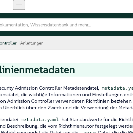
ntroller
Anleitungen
linienmetadaten
ecurity Admission Controller Metadatendatei,
metadata.y
onsdatei, die wichtige Informationen und Einstellungen enthä
von Admission Controller verwendeten Richtlinien beziehen
en Überblick über den Zweck und die Verwendung der Metada
niendatei
hat Standardwerte für die Richtl
metadata.yaml
nd Beschreibung, die vom Richtlinienautor festgelegt werde
Befehl verwendet die Datei, um die
Datei, die die Ri
.wasm