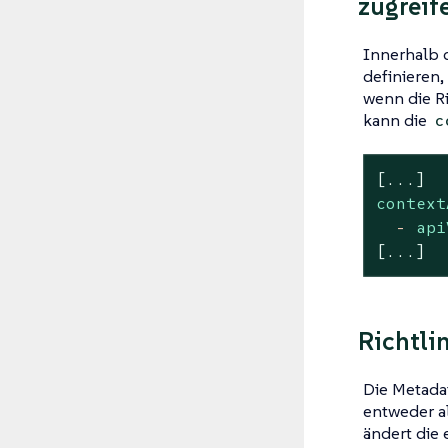
zugreif
Innerhalb 
definieren,
wenn die Ri
kann die
c
[...]
context
-
api
[...]
Richtli
Die Metadat
entweder al
ändert die