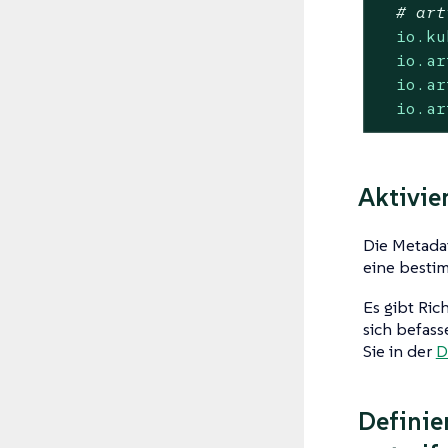
# art
io.ku
io.ar
io.ar
io.ar
Aktivie
Die Metadat
eine bestim
Es gibt Ric
sich befass
Sie in der
D
Definie