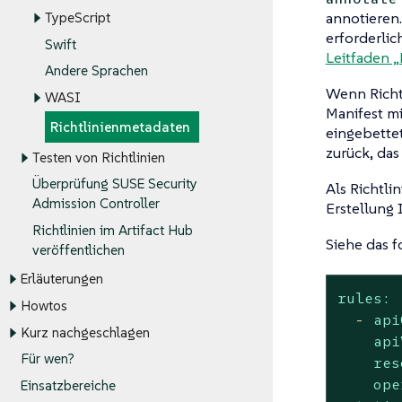
annotieren.
TypeScript
erforderlic
Swift
Leitfaden „
Andere Sprachen
Wenn Richt
WASI
Manifest m
Richtlinienmetadaten
eingebette
zurück, da
Testen von Richtlinien
Überprüfung SUSE Security
Als Richtli
Admission Controller
Erstellung 
Richtlinien im Artifact Hub
Siehe das f
veröffentlichen
Erläuterungen
rules:
Howtos
-
api
Kurz nachgeschlagen
api
Für wen?
res
ope
Einsatzbereiche