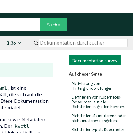
1.36
Documentation survey
Auf dieser Seite
Aktivierung von
, ist eine
aml
Hintergrundprüfungen
lt, die sich auf die
Definieren von Kubernetes-
. Diese Dokumentation
Ressourcen, auf die
tendatei.
Richtlinien zugreifen können.
Richtlinien als mutierend oder
inie sowie Metadaten
nicht mutierend angeben:
n. Der
kwctl
Richtlinientyp als Kubernetes
chtlinie enthält, zu