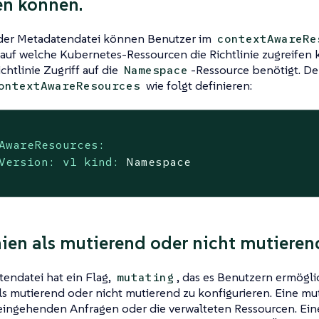
en können.
der Metadatendatei können Benutzer im
contextAwareRe
 auf welche Kubernetes-Ressourcen die Richtlinie zugreifen 
chtlinie Zugriff auf die
-Ressource benötigt. Der
Namespace
wie folgt definieren:
ontextAwareResources
AwareResources:
Version: v1 kind:
Namespace
nien als mutierend oder nicht mutiere
endatei hat ein Flag,
, das es Benutzern ermöglic
mutating
s mutierend oder nicht mutierend zu konfigurieren. Eine mut
 eingehenden Anfragen oder die verwalteten Ressourcen. Ein