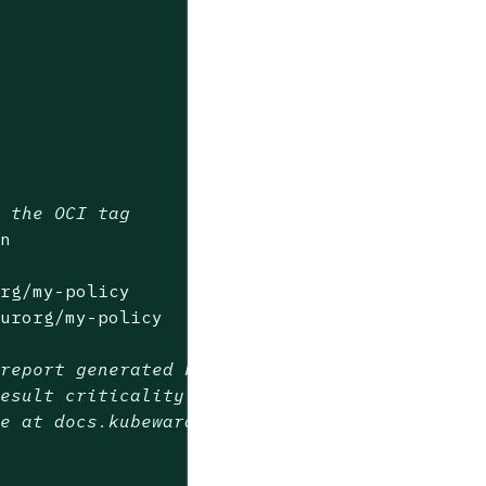
h the OCI tag
on
org/my-policy
ourorg/my-policy
 report generated by the
result criticality and
re at docs.kubewarden.io
n