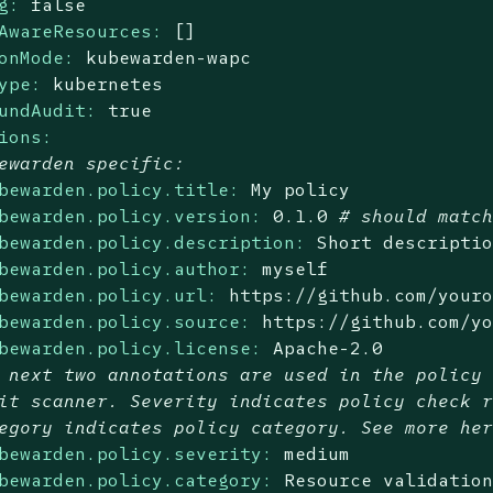
g:
false
AwareResources:
[]
onMode:
kubewarden-wapc
ype:
kubernetes
undAudit:
true
ions:
ewarden specific:
bewarden.policy.title:
My
policy
bewarden.policy.version:
0.1
.0
# should matc
bewarden.policy.description:
Short
descripti
bewarden.policy.author:
myself
bewarden.policy.url:
https://github.com/your
bewarden.policy.source:
https://github.com/y
bewarden.policy.license:
Apache-2.0
 next two annotations are used in the policy
it scanner. Severity indicates policy check 
egory indicates policy category. See more he
bewarden.policy.severity:
medium
bewarden.policy.category:
Resource
validatio