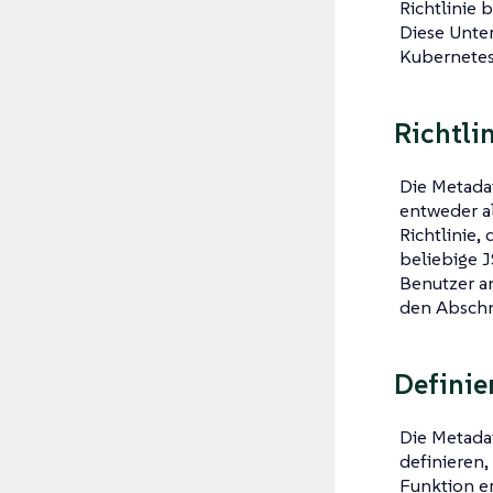
Richtlinie
Diese Unter
Kubernetes
Richtli
Die Metadat
entweder a
Richtlinie,
beliebige 
Benutzer a
den Abschn
Definie
Die Metadat
definieren,
Funktion er