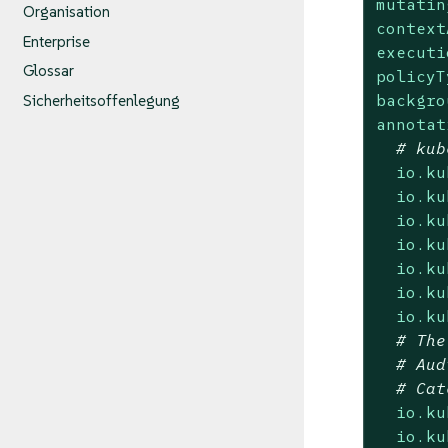
mutatin
Organisation
context
Enterprise
executi
Glossar
policyT
backgro
Sicherheitsoffenlegung
annotat
# kub
io.ku
io.ku
io.ku
io.ku
io.ku
io.ku
io.ku
# The
# Aud
# Cat
io.ku
io.ku