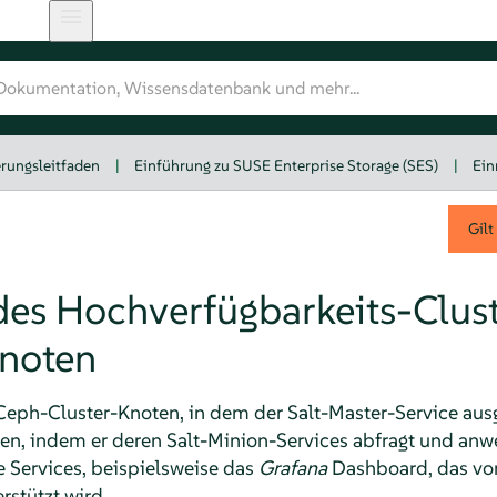
rungsleitfaden
|
Einführung zu SUSE Enterprise Storage (SES)
|
Ein
Gilt
des Hochverfügbarkeits-Clust
noten
 Ceph-Cluster-Knoten, in dem der Salt-Master-Service ausg
ten, indem er deren Salt-Minion-Services abfragt und anwei
 Services, beispielsweise das
Grafana
Dashboard, das v
stützt wird.