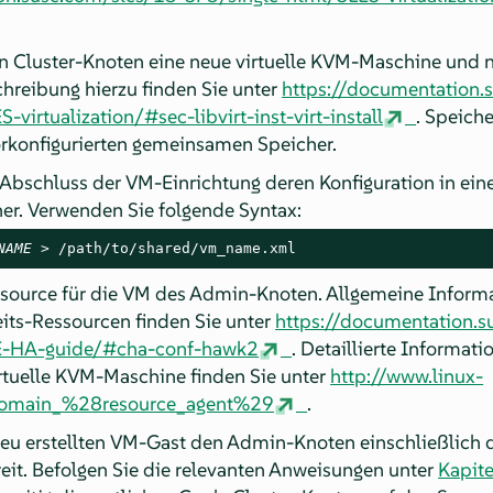
ten Cluster-Knoten eine neue virtuelle KVM-Maschine und 
chreibung hierzu finden Sie unter
https://documentation.
virtualization/#sec-libvirt-inst-virt-install
. Speiche
rkonfigurierten gemeinsamen Speicher.
 Abschluss der VM-Einrichtung deren Konfiguration in ei
r. Verwenden Sie folgende Syntax:
NAME
 > /path/to/shared/vm_name.xml
essource für die VM des Admin-Knoten. Allgemeine Inform
its-Ressourcen finden Sie unter
https://documentation.s
E-HA-guide/#cha-conf-hawk2
. Detaillierte Informat
irtuelle KVM-Maschine finden Sie unter
http://www.linux-
lDomain_%28resource_agent%29
.
neu erstellten VM-Gast den Admin-Knoten einschließlich d
reit. Befolgen Sie die relevanten Anweisungen unter
Kapite