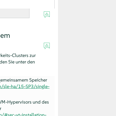
 dem
keits-Clusters zur
den Sie unter den
d gemeinsamem Speicher
m/sle-ha/15-SP3/single-
 KVM-Hypervisors und des
r
/#sec-vt-installation-