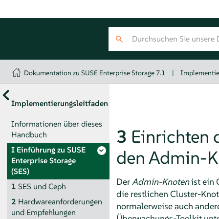
Dokumentation zu SUSE Enterprise Storage 7.1
|
Implementie
Implementierungsleitfaden
Informationen über dieses
3
Einrichten 
Handbuch
I
Einführung zu SUSE
den Admin-K
Enterprise Storage
(SES)
Der
Admin-Knoten
ist ein
1
SES und Ceph
die restlichen Cluster-Kno
2
Hardwareanforderungen
normalerweise auch andere
und Empfehlungen
Überwachungs-Toolkit unter