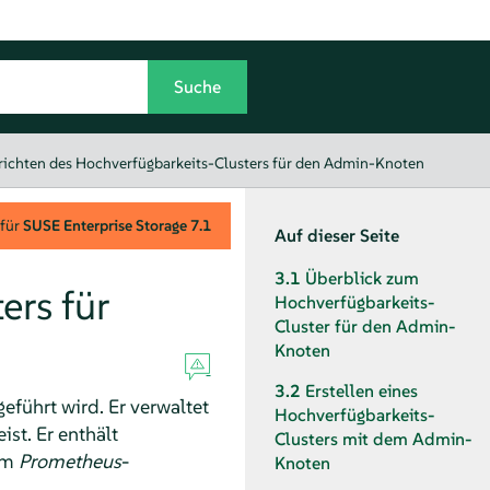
richten des Hochverfügbarkeits-Clusters für den Admin-Knoten
 für
SUSE Enterprise Storage
7.1
Auf dieser Seite
3.1
Überblick zum
ers für
Hochverfügbarkeits-
Cluster für den Admin-
Knoten
3.2
Erstellen eines
eführt wird. Er verwaltet
Hochverfügbarkeits-
st. Er enthält
Clusters mit dem Admin-
om
Prometheus
-
Knoten