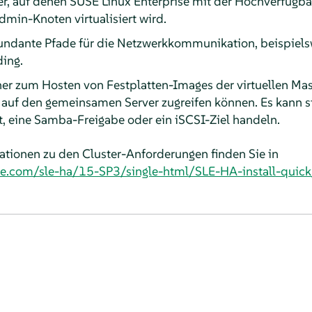
er, auf denen SUSE Linux Enterprise mit der Hochverfügba
dmin-Knoten virtualisiert wird.
undante Pfade für die Netzwerkkommunikation, beispiels
ing.
r zum Hosten von Festplatten-Images der virtuellen Ma
auf den gemeinsamen Server zugreifen können. Es kann s
 eine Samba-Freigabe oder ein iSCSI-Ziel handeln.
mationen zu den Cluster-Anforderungen finden Sie in
se.com/sle-ha/15-SP3/single-html/SLE-HA-install-quick