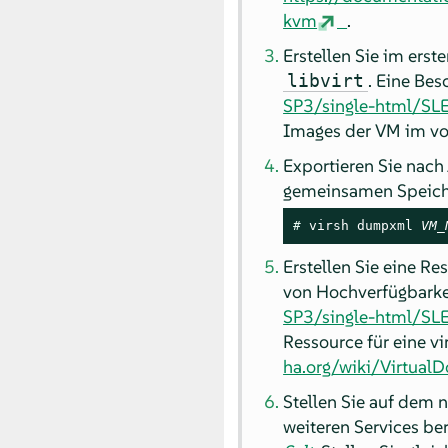
kvm
.
Erstellen Sie im ers
. Eine Bes
libvirt
SP3/single-html/SLES-
Images der VM im vo
Exportieren Sie nach
gemeinsamen Speiche
# 
virsh dumpxml 
VM_
Erstellen Sie eine R
von Hochverfügbarke
SP3/single-html/SL
Ressource für eine v
ha.org/wiki/Virtua
Stellen Sie auf dem 
weiteren Services be