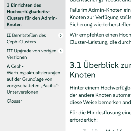
3
Einrichten des
Falls im Admin-Knoten ein 
Hochverfügbarkeits-
Knoten zur Verfügung stell
Clusters für den Admin-
Sicherung wiederherstellen
Knoten
Wir empfehlen einen Hochv
II
Bereitstellen des
Ceph-Clusters
Cluster-Leistung, die durc
III
Upgrade von vorigen
Versionen
3.1
Überblick zu
A
Ceph-
Wartungsaktualisierungen
Knoten
auf der Grundlage von
vorgeschalteten „Pacific“-
Hinter einem Hochverfügbar
Unterversionen
der andere Knoten automat
Glossar
diese Weise bemerken ande
Für die Mindestlösung ein
erforderlich: