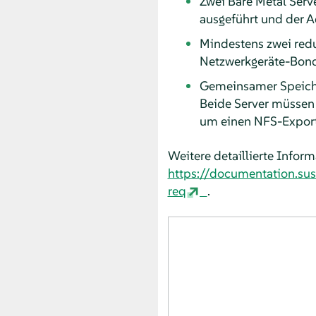
Zwei Bare Metal Serv
ausgeführt und der A
Mindestens zwei red
Netzwerkgeräte-Bond
Gemeinsamer Speiche
Beide Server müssen 
um einen NFS-Export,
Weitere detaillierte Infor
https://documentation.su
req
.