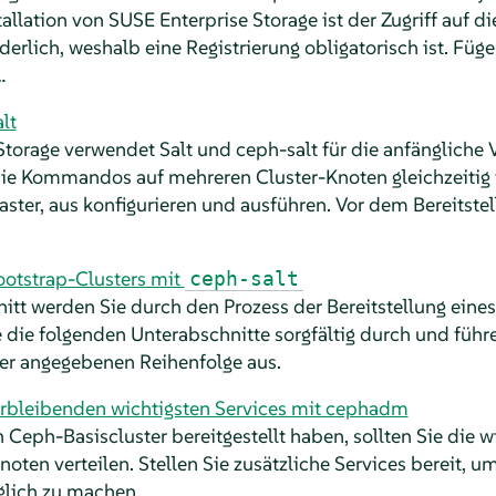
llation von SUSE Enterprise Storage ist der Zugriff auf di
derlich, weshalb eine Registrierung obligatorisch ist. Füg
…
lt
torage verwendet Salt und ceph-salt für die anfängliche 
Sie Kommandos auf mehreren Cluster-Knoten gleichzeitig
ster, aus konfigurieren und ausführen. Vor dem Bereitstell
Bootstrap-Clusters mit
ceph-salt
itt werden Sie durch den Prozess der Bereitstellung eine
e die folgenden Unterabschnitte sorgfältig durch und führ
r angegebenen Reihenfolge aus.
verbleibenden wichtigsten Services mit cephadm
eph-Basiscluster bereitgestellt haben, sollten Sie die wi
noten verteilen. Stellen Sie zusätzliche Services bereit, u
glich zu machen.