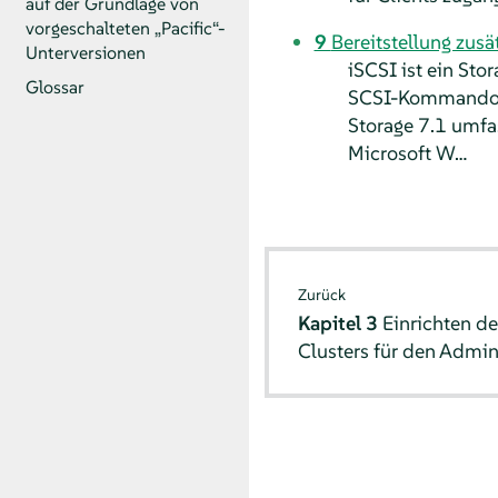
auf der Grundlage von
vorgeschalteten „Pacific“-
9
Bereitstellung zusä
Unterversionen
iSCSI ist ein Sto
Glossar
SCSI-Kommandos a
Storage 7.1 umfa
Microsoft W…
Zurück
Kapitel 3
Einrichten d
Clusters für den Admi