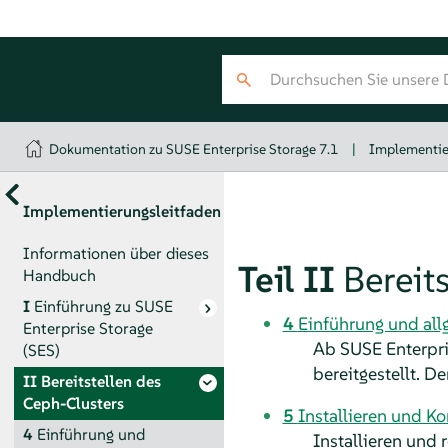
Dokumentation zu SUSE Enterprise Storage 7.1
|
Implementie
Implementierungsleitfaden
Informationen über dieses
Teil II
Bereit
Handbuch
I
Einführung zu SUSE
4
Einführung und al
Enterprise Storage
Ab SUSE Enterpri
(SES)
bereitgestellt. D
II
Bereitstellen des
Ceph-Clusters
5
Installieren und Ko
4
Einführung und
Installieren und 