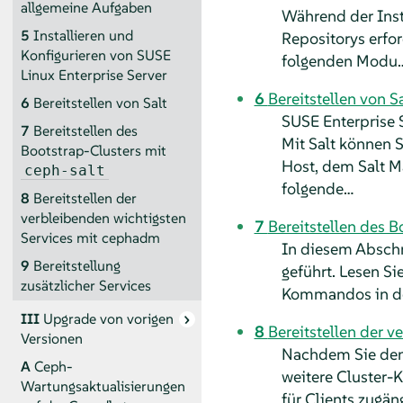
allgemeine Aufgaben
Während der Insta
5
Installieren und
Repositorys erfor
Konfigurieren von SUSE
folgenden Modu
Linux Enterprise Server
6
Bereitstellen von Sa
6
Bereitstellen von Salt
SUSE Enterprise S
7
Bereitstellen des
Mit Salt können 
Bootstrap-Clusters mit
Host, dem Salt Ma
ceph-salt
folgende…
8
Bereitstellen der
verbleibenden wichtigsten
7
Bereitstellen des 
Services mit cephadm
In diesem Abschn
9
Bereitstellung
geführt. Lesen Si
zusätzlicher Services
Kommandos in de
III
Upgrade von vorigen
8
Bereitstellen der 
Versionen
Nachdem Sie den C
A
Ceph-
weitere Cluster-K
Wartungsaktualisierungen
für Clients zugän