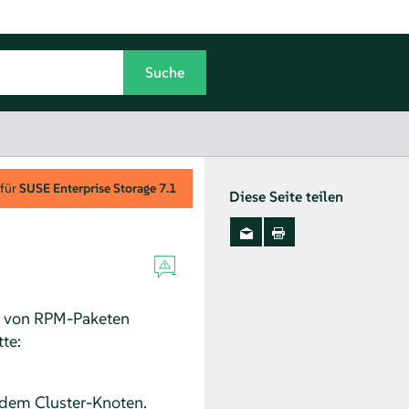
 für
SUSE Enterprise Storage
7.1
Diese Seite teilen
le von RPM-Paketen
te:
jedem Cluster-Knoten.