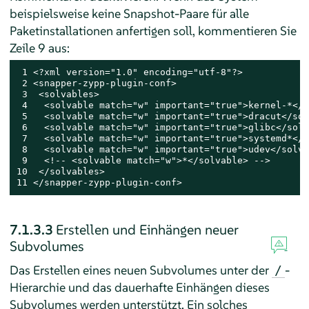
beispielsweise keine Snapshot-Paare für alle
Paketinstallationen anfertigen soll, kommentieren Sie
Zeile 9 aus:
 1 <?xml version="1.0" encoding="utf-8"?>

 2 <snapper-zypp-plugin-conf>

 3  <solvables>

 4   <solvable match="w" important="true">kernel-*</s
 5   <solvable match="w" important="true">dracut</sol
 6   <solvable match="w" important="true">glibc</solv
 7   <solvable match="w" important="true">systemd*</s
 8   <solvable match="w" important="true">udev</solva
 9   <!-- <solvable match="w">*</solvable> -->

10  </solvables>

11 </snapper-zypp-plugin-conf>
7.1.3.3
Erstellen und Einhängen neuer
Subvolumes
Das Erstellen eines neuen Subvolumes unter der
-
/
Hierarchie und das dauerhafte Einhängen dieses
Subvolumes werden unterstützt. Ein solches