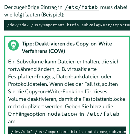
Der zugehörige Eintrag in
muss dabei
/etc/fstab
wie folgt lauten (Beispiel):
/dev/sda2 /usr/important btrfs subvol=@/usr/important
Tipp: Deaktivieren des Copy-on-Write-
Verfahrens (COW)
Ein Subvolume kann Dateien enthalten, die sich
fortwährend ändern, z. B. virtualisierte
Festplatten-Images, Datenbankdateien oder
Protokolldateien. Wenn dies der Fall ist, sollten
Sie die Copy-on-Write-Funktion für dieses
Volume deaktivieren, damit die Festplattenblöcke
nicht dupliziert werden. Geben Sie hierzu die
Einhängeoption
in
nodatacow
/etc/fstab
an:
/dev/sda2 /usr/important btrfs nodatacow,subvol=@/u