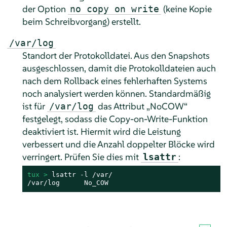
der Option
(keine Kopie
no copy on write
beim Schreibvorgang) erstellt.
/var/log
Standort der Protokolldatei. Aus den Snapshots
ausgeschlossen, damit die Protokolldateien auch
nach dem Rollback eines fehlerhaften Systems
noch analysiert werden können. Standardmäßig
ist für
das Attribut „NoCOW“
/var/log
festgelegt, sodass die Copy-on-Write-Funktion
deaktiviert ist. Hiermit wird die Leistung
verbessert und die Anzahl doppelter Blöcke wird
verringert. Prüfen Sie dies mit
:
lsattr
tux > 
lsattr -l /var/

/var/log      No_COW