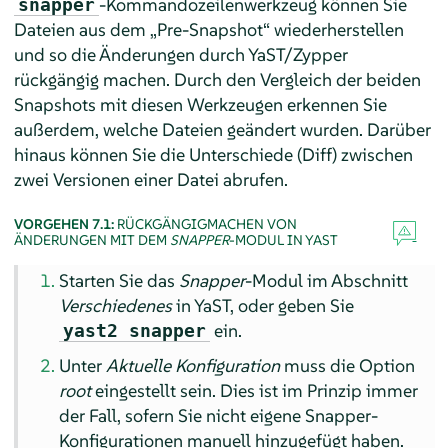
-Kommandozeilenwerkzeug können Sie
snapper
Dateien aus dem
„
Pre-Snapshot
“
wiederherstellen
und so die Änderungen durch YaST/Zypper
rückgängig machen. Durch den Vergleich der beiden
Snapshots mit diesen Werkzeugen erkennen Sie
außerdem, welche Dateien geändert wurden. Darüber
hinaus können Sie die Unterschiede (Diff) zwischen
zwei Versionen einer Datei abrufen.
VORGEHEN 7.1:
RÜCKGÄNGIGMACHEN VON
ÄNDERUNGEN MIT DEM
SNAPPER
-MODUL IN YAST
Starten Sie das
Snapper
-Modul im Abschnitt
Verschiedenes
in YaST, oder geben Sie
ein.
yast2 snapper
Unter
Aktuelle Konfiguration
muss die Option
root
eingestellt sein. Dies ist im Prinzip immer
der Fall, sofern Sie nicht eigene Snapper-
Konfigurationen manuell hinzugefügt haben.