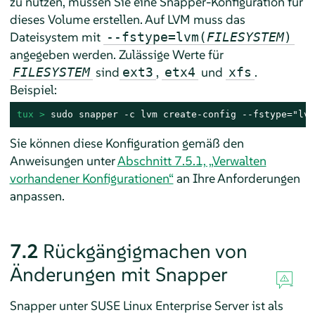
zu nutzen, müssen Sie eine Snapper-Konfiguration für
dieses Volume erstellen. Auf LVM muss das
Dateisystem mit
--fstype=lvm(
FILESYSTEM
)
angegeben werden. Zulässige Werte für
sind
,
und
.
FILESYSTEM
ext3
etx4
xfs
Beispiel:
tux > 
sudo snapper -c lvm create-config --fstype="lvm
Sie können diese Konfiguration gemäß den
Anweisungen unter
Abschnitt 7.5.1, „Verwalten
vorhandener Konfigurationen“
an Ihre Anforderungen
anpassen.
7.2
Rückgängigmachen von
Änderungen mit Snapper
Snapper unter
SUSE Linux Enterprise Server
ist als