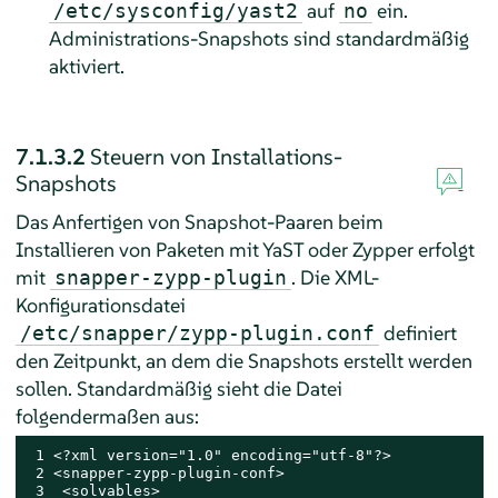
auf
ein.
/etc/sysconfig/yast2
no
Administrations-Snapshots sind standardmäßig
aktiviert.
7.1.3.2
Steuern von Installations-
Snapshots
Das Anfertigen von Snapshot-Paaren beim
Installieren von Paketen mit YaST oder Zypper erfolgt
mit
. Die XML-
snapper-zypp-plugin
Konfigurationsdatei
definiert
/etc/snapper/zypp-plugin.conf
den Zeitpunkt, an dem die Snapshots erstellt werden
sollen. Standardmäßig sieht die Datei
folgendermaßen aus:
 1 <?xml version="1.0" encoding="utf-8"?>

 2 <snapper-zypp-plugin-conf>

 3  <solvables>
