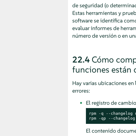
de seguridad (o determina
Estas herramientas y prueb
software se identifica com
evaluar informes de herram
número de versión o en una
22.4
Cómo compro
funciones están 
Hay varias ubicaciones en 
errores:
El registro de cambi
rpm -q --changelog 
rpm -qp --changelog
El contenido documen