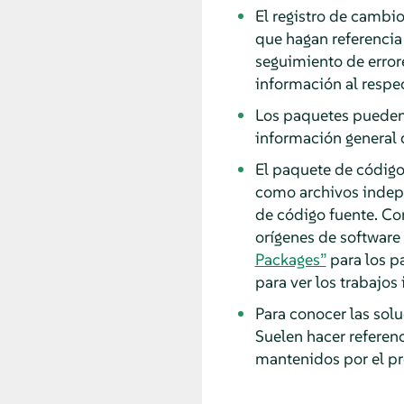
El registro de camb
que hagan referencia
seguimiento de errore
información al respe
Los paquetes pueden 
información general d
El paquete de código
como archivos indepe
de código fuente. Co
orígenes de software
Packages”
para los p
para ver los trabajos
Para conocer las sol
Suelen hacer referen
mantenidos por el p