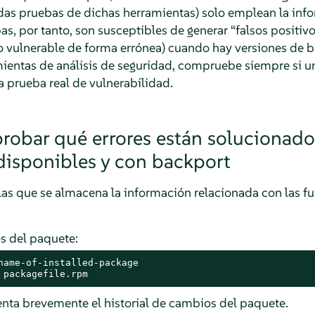
das pruebas de dichas herramientas) solo emplean la info
as, por tanto, son susceptibles de generar
“
falsos positiv
o vulnerable de forma errónea) cuando hay versiones de b
ientas de análisis de seguridad, compruebe siempre si u
 prueba real de vulnerabilidad.
bar qué errores están solucionado
disponibles y con backport
las que se almacena la información relacionada con las f
os del paquete:
name-of-installed-package

 packagefile.rpm
ta brevemente el historial de cambios del paquete.