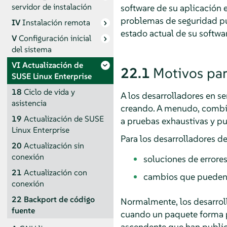
servidor de instalación
software de su aplicación
problemas de seguridad púb
IV
Instalación remota
estado actual de su softwar
V
Configuración inicial
del sistema
VI
Actualización de
22.1
Motivos par
SUSE Linux Enterprise
18
Ciclo de vida y
A los desarrolladores en s
asistencia
creando. A menudo, combin
19
Actualización de SUSE
a pruebas exhaustivas y pu
Linux Enterprise
Para los desarrolladores de
20
Actualización sin
conexión
soluciones de errores
21
Actualización con
cambios que pueden a
conexión
22
Backport de código
Normalmente, los desarrol
fuente
cuando un paquete forma pa
ascendente que han publica