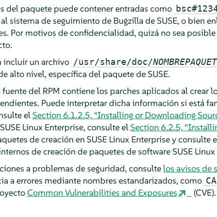
ios del paquete puede contener entradas como
bsc#123
 al sistema de seguimiento de Bugzilla de SUSE, o bien en
s. Por motivos de confidencialidad, quizá no sea posible 
cto.
incluir un archivo
/usr/share/doc/
NOMBREPAQUET
e alto nivel, específica del paquete de SUSE.
 fuente del RPM contiene los parches aplicados al crear 
ndientes. Puede interpretar dicha información si está fam
nsulte el
Section 6.1.2.5, “Installing or Downloading Sou
 SUSE Linux Enterprise, consulte el
Section 6.2.5, “Instal
aquetes de creación en SUSE Linux Enterprise y consulte e
 internos de creación de paquetes de software SUSE Linux 
uciones a problemas de seguridad, consulte
los avisos de
cia a errores mediante nombres estandarizados, como
CA
royecto
Common Vulnerabilities and Exposures
(CVE).