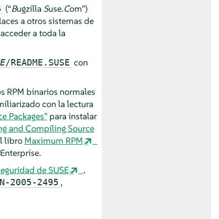
(
“
B
ugzilla
S
use.
C
om
”
)
4
laces a otros sistemas de
acceder a toda la
con
E
/README.SUSE
los RPM binarios normales
iliarizado con la lectura
rce Packages”
para instalar
ling and Compiling Source
l libro
Maximum RPM
Enterprise.
 seguridad de SUSE
.
,
N-2005-2495