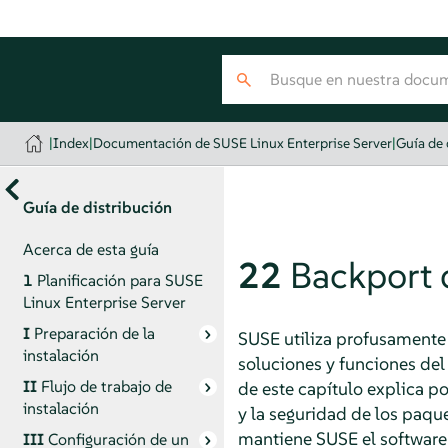
|
Index
|
Documentación de SUSE Linux Enterprise Server
|
Guía de 
Guía de distribución
Acerca de esta guía
22
Backport 
1
Planificación para
SUSE
Linux Enterprise Server
I
Preparación de la
SUSE utiliza profusamente l
instalación
soluciones y funciones del
II
Flujo de trabajo de
de este capítulo explica 
instalación
y la seguridad de los paqu
mantiene SUSE el software 
III
Configuración de un