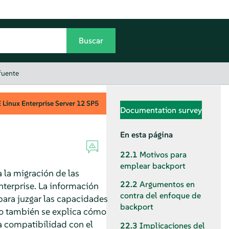
fuente
Linux Enterprise Server
12 SP5
Documentation survey
En esta página
22.1
Motivos para
emplear backport
 la migración de las
22.2
Argumentos en
nterprise. La información
contra del enfoque de
ara juzgar las capacidades
backport
ulo también se explica cómo
a compatibilidad con el
22.3
Implicaciones del