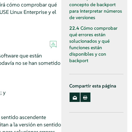
brirá cómo comprobar qué
concepto de backport
para interpretar números
SE Linux Enterprise y el
de versiones
22.4
Cómo comprobar
qué errores están
solucionados y qué
funciones están
disponibles y con
software que están
backport
odavía no se han sometido
Compartir esta página
; y
n sentido ascendente
an a la versión en sentido
para solucionar errores.