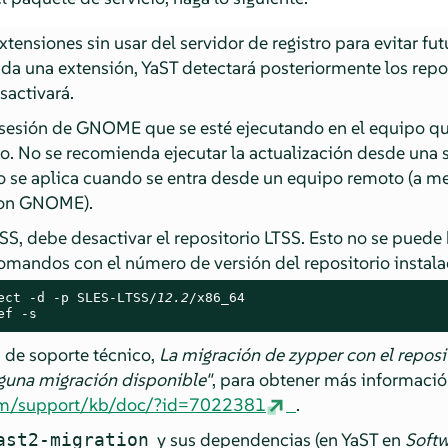
xtensiones sin usar del servidor de registro para evitar fut
ida una extensión, YaST detectará posteriormente los repo
sactivará.
 sesión de GNOME que se esté ejecutando en el equipo que
to. No se recomienda ejecutar la actualización desde un
o se aplica cuando se entra desde un equipo remoto (a m
con GNOME).
TSS, debe desactivar el repositorio LTSS. Esto no se puede
comandos con el número de versión del repositorio instala
ect -d -p SLES-LTSS/
12.2
ef -s
n de soporte técnico,
La migración de zypper con el reposi
guna migración disponible"
, para obtener más informació
com/support/kb/doc/?id=7022381
.
y sus dependencias (en YaST en
Soft
ast2-migration