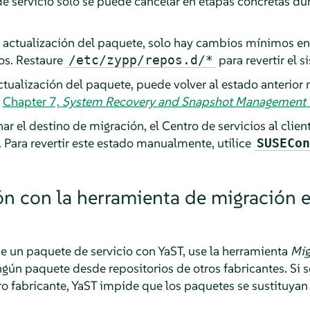
e servicio solo se puede cancelar en etapas concretas du
la actualización del paquete, solo hay cambios mínimos en
ios. Restaure
para revertir el s
/etc/zypp/repos.d/*
ctualización del paquete, puede volver al estado anterior
e
Chapter 7,
System Recovery and Snapshot Management 
r el destino de migración, el Centro de servicios al clie
. Para revertir este estado manualmente, utilice
SUSECon
ón con la herramienta de migración e
de un paquete de servicio con YaST, use la herramienta
Mig
ingún paquete desde repositorios de otros fabricantes. Si 
ro fabricante, YaST impide que los paquetes se sustituya