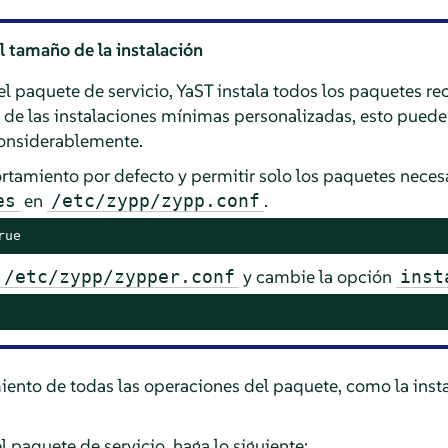
l tamaño de la instalación
del paquete de servicio, YaST instala todos los paquetes 
 de las instalaciones mínimas personalizadas, esto pued
considerablemente.
tamiento por defecto y permitir solo los paquetes necesar
en
.
es
/etc/zypp/zypp.conf
rue
o
y cambie la opción
/etc/zypp/zypper.conf
inst
ento de todas las operaciones del paquete, como la inst
l paquete de servicio, haga lo siguiente: