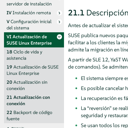
servidor de instalación
21.1
Descripció
IV
Instalación remota
V
Configuración inicial
Antes de actualizar el siste
del sistema
SUSE publica nuevos paquet
VI
Actualización de
facilitar a los clientes la
SUSE Linux Enterprise
admite la migración en lín
18
Ciclo de vida y
asistencia
A partir de SLE 12, YaST Wa
de comandos). Se admiten l
19
Actualización de SUSE
Linux Enterprise
El sistema siempre es
20
Actualización sin
Es posible cancelar h
conexión
21
Actualización con
La recuperación es fác
conexión
La
“
reversión
”
se real
22
Backport de código
seguridad y restaurar
fuente
Se usan todos los rep