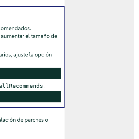
recomendados.
e aumentar el tamaño de
ios, ajuste la opción
.
allRecommends
alación de parches o