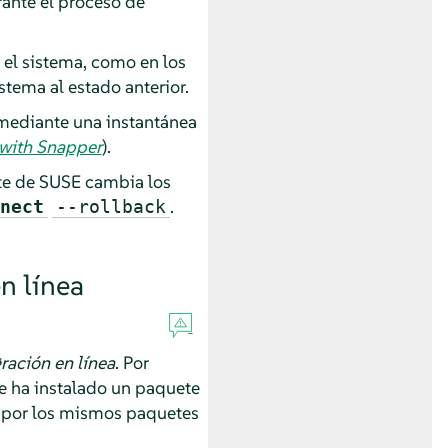
rante el proceso de
 el sistema, como en los
istema al estado anterior.
 mediante una instantánea
with Snapper
).
nte de SUSE cambia los
.
nect
--rollback
n línea
ración en línea
. Por
se ha instalado un paquete
n por los mismos paquetes