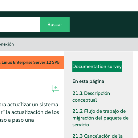
onexión
Linux Enterprise Server
12 SP5
Documentation survey
En esta página
21.1
Descripción
conceptual
ara actualizar un sistema
21.2
Flujo de trabajo de
ir
”
la actualización de los
migración del paquete de
aso a paso una
servicio
21.3
Cancelación de la