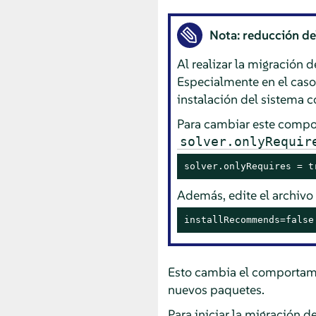
Nota: reducción de
Al realizar la migración 
Especialmente en el caso
instalación del sistema 
Para cambiar este compor
solver.onlyRequir
solver.onlyRequires = t
Además, edite el archiv
installRecommends=false
Esto cambia el comportami
nuevos paquetes.
Para iniciar la migración de