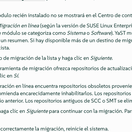
ódulo recién instalado no se mostrará en el Centro de cont
igración en línea
(según la versión de
SUSE Linux Enterpri
ste módulo se categoriza como
Sistema
o
Software
). YaST m
 un resumen. Si hay disponible más de un destino de migr
ista.
 de migración de la lista y haga clic en
Siguiente
.
rramienta de migración ofrezca repositorios de actualizac
lic en
Sí
.
gración en línea encuentra repositorios obsoletos proveni
ecomienda encarecidamente inhabilitarlos. Los repositorio
io anterior. Los repositorios antiguos de SCC o SMT se e
haga clic en
Siguiente
para continuar con la migración. Par
orrectamente la migración, reinicie el sistema.