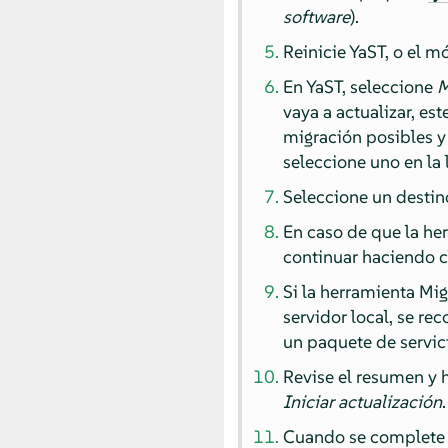
software
).
Reinicie YaST, o el m
En YaST, seleccione
M
vaya a actualizar, e
migración posibles y
seleccione uno en la l
Seleccione un destino
En caso de que la he
continuar haciendo c
Si la herramienta Mi
servidor local, se r
un paquete de servic
Revise el resumen y 
Iniciar actualización
.
Cuando se complete c