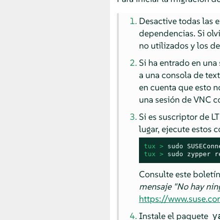
Desactive todas las e
dependencias. Si olv
no utilizados y los de
Si ha entrado en una
a una consola de tex
en cuenta que esto n
una sesión de VNC 
Si es suscriptor de L
lugar, ejecute estos 
tux > 
sudo
 SUSEConn
tux > 
sudo
 zypper r
Consulte este boletí
mensaje "No hay nin
https://www.suse.
Instale el paquete
y