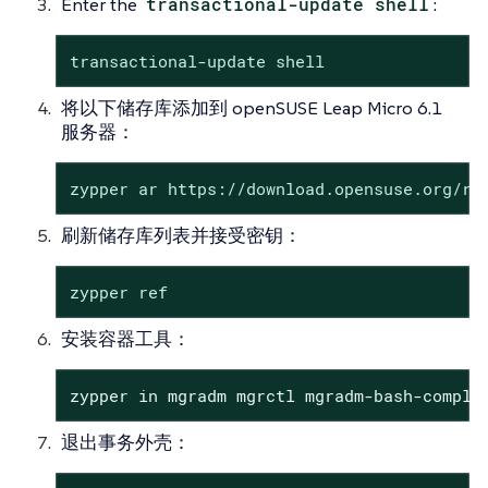
Enter the
transactional-update shell
:
transactional-update shell
将以下储存库添加到 openSUSE Leap Micro 6.1
服务器：
zypper ar https://download.opensuse.org/re
刷新储存库列表并接受密钥：
zypper ref
安装容器工具：
zypper in mgradm mgrctl mgradm-bash-comple
退出事务外壳：