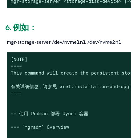
mgr-storage-server <storage-disk-device> [<da
6. 例如：
mgr-storage-server /dev/nvme1n1 /dev/nvme2n1
[NOTE]

====

This command will create the persistent storag
有关详细信息，请参见 xref:installation-and-upgrade:co
====

== 使用 Podman 部署 Uyuni 容器

=== `mgradm` Overview
