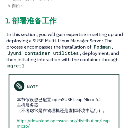
6. 例如：
1. 部署准备工作
In this section, you will gain expertise in setting up and
deploying a SUSE Multi-Linux Manager Server. The
process encompasses the installation of
Podman
,
Uyuni container utilities
, deployment, and
then initiating interaction with the container through
mgrctl
.
本节假设您已配置 openSUSE Leap Micro 6.1
主机服务器
（不考虑它是在物理机还是虚拟环境中运行）。
https://download.opensuse.org/distribution/leap-
micro/