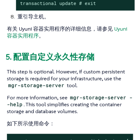
transactional update # exit
重引导主机。
有关 Uyuni 容器实用程序的详细信息，请参见
Uyuni
容器实用程序
。
5. 配置自定义永久性存储
This step is optional. However, if custom persistent
storage is required for your infrastructure, use the
mgr-storage-server
tool.
For more information, see
mgr-storage-server -
-help
. This tool simplifies creating the container
storage and database volumes.
如下所示使用命令：