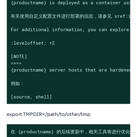
{productname} is deployed as a container using
有关使用自定义配置文件进行部署的信息，请参见 xref:installation
For additional information, you can explore fu
:leveloffset: +2

[NOTE]

====

{productname} server hosts that are hardened f
例如：

[source, shell]
export TMPDIR=/path/to/other/tmp
在 {productname} 的后续更新中，相关工具将进行优化