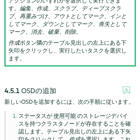
アクションのいずれかを選択して実行できま
す。
編集
、
作成
、
スクラブ
、
ディープスクラ
ブ
、
再重みづけ
、
アウトとしてマーク
、
インと
してマーク
、
ダウンとしてマーク
、
喪失として
マーク
、
消去
、
破棄
、
削除
。
作成
ボタン隣のテーブル見出しの左上にある下
矢印をクリックし、実行したいタスクを選択し
ます。
4.5.1
OSDの追加
新しいOSDを追加するには、次の手順に従います。
ステータスが
のストレージデバイ
使用可能
スを持つクラスタノードが存在することを確
認します。テーブル見出しの左上にある下矢
印をクリックして、
作成
を選択します。これ