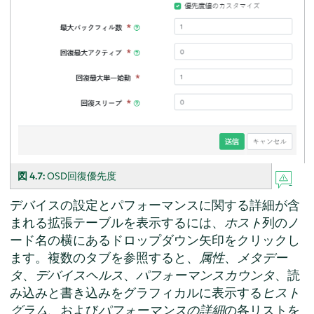
図 4.7:
OSD回復優先度
デバイスの設定とパフォーマンスに関する詳細が含
まれる拡張テーブルを表示するには、
ホスト
列のノ
ード名の横にあるドロップダウン矢印をクリックし
ます。複数のタブを参照すると、
属性
、
メタデー
タ
、
デバイスヘルス
、
パフォーマンスカウンタ
、読
み込みと書き込みをグラフィカルに表示する
ヒスト
グラム
、および
パフォーマンスの詳細
の各リストを