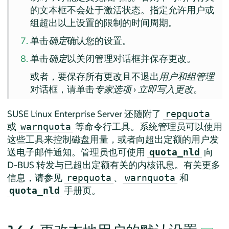
的文本框不会处于激活状态。指定允许用户或
组超出以上设置的限制的时间周期。
单击
确定
确认您的设置。
单击
确定
以关闭管理对话框并保存更改。
或者，要保存所有更改且不退出
用户和组管理
对话框，请单击
专家选项
›
立即写入更改
。
SUSE Linux Enterprise Server
还随附了
repquota
或
等命令行工具。系统管理员可以使用
warnquota
这些工具来控制磁盘用量，或者向超出定额的用户发
送电子邮件通知。管理员也可使用
向
quota_nld
D-BUS 转发与已超出定额有关的内核讯息。有关更多
信息，请参见
、
和
repquota
warnquota
手册页。
quota_nld