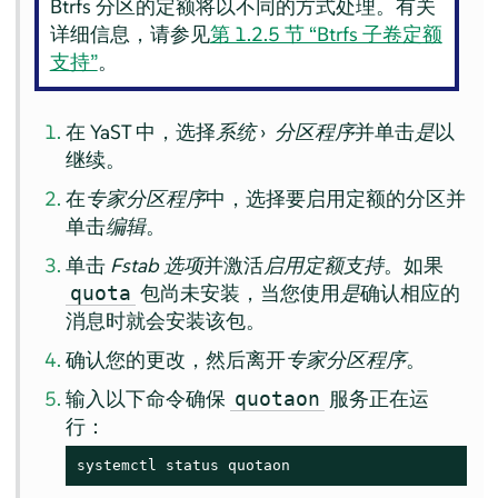
Btrfs 分区的定额将以不同的方式处理。有关
详细信息，请参见
第 1.2.5 节 “Btrfs 子卷定额
支持”
。
在 YaST 中，选择
系统
›
分区程序
并单击
是
以
继续。
在
专家分区程序
中，选择要启用定额的分区并
单击
编辑
。
单击
Fstab 选项
并激活
启用定额支持
。如果
包尚未安装，当您使用
是
确认相应的
quota
消息时就会安装该包。
确认您的更改，然后离开
专家分区程序
。
输入以下命令确保
服务正在运
quotaon
行：
systemctl status quotaon