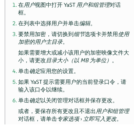
在
用户
视图中打开 YaST
用户和组管理
对话
框。
在列表中选择用户并单击
编辑
。
要禁用加密，请切换到
细节
选项卡并禁用
使用
加密的用户主目录
。
如果需要增大或减小该用户的加密映像文件大
小，请更改
目录大小（以 MB 为单位）
。
单击
确定
应用您的设置。
如果 YaST 提示需要用户的当前登录口令，请
输入该口令以继续。
单击
确定
以关闭管理对话框并保存更改。
或者，要保存所有更改且不退出
用户和组管理
对话框，请单击
专家选项
›
立即写入更改
。