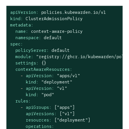
apiVersion:
policies.kubewarden.io/v1
kind:
ClusterAdmissionPolicy
metadata:
name:
context-aware-policy
namespace:
default
spec:
policyServer:
default
module:
"registry://ghcr.io/kubewarden/poli
settings:
{}
contextAwareResources:
-
apiVersion:
"apps/v1"
kind:
"deployment"
-
apiVersion:
"v1"
kind:
"pod"
rules:
-
apiGroups:
["apps"]
apiVersions:
["v1"]
resources:
["deployment"]
operations: