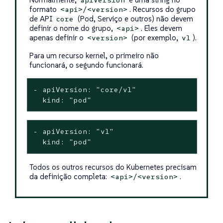
formato
. Recursos do grupo
<api>/<version>
de API
(Pod, Serviço e outros) não devem
core
definir o nome do grupo,
. Eles devem
<api>
apenas definir o
(por exemplo,
).
<version>
v1
Para um recurso kernel, o primeiro não
funcionará, o segundo funcionará.
- apiVersion: "core/v1"

  kind: "pod"
- apiVersion: "v1"

  kind: "pod"
Todos os outros recursos do Kubernetes precisam
da definição completa:
.
<api>/<version>