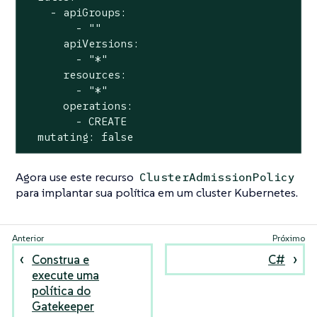
    - apiGroups:

        - ""

      apiVersions:

        - "*"

      resources:

        - "*"

      operations:

        - CREATE

  mutating: false
Agora use este recurso
ClusterAdmissionPolicy
para implantar sua política em um cluster Kubernetes.
Construa e
C#
execute uma
política do
Gatekeeper