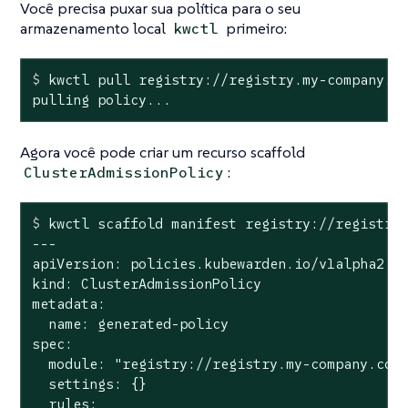
Você precisa puxar sua política para o seu
armazenamento local
primeiro:
kwctl
$
 kwctl pull registry://registry.my-company.c
pulling policy...
Agora você pode criar um recurso scaffold
:
ClusterAdmissionPolicy
$
 kwctl scaffold manifest registry://registry
---

apiVersion: policies.kubewarden.io/v1alpha2

kind: ClusterAdmissionPolicy

metadata:

  name: generated-policy

spec:

  module: "registry://registry.my-company.com/
  settings: {}

  rules:
