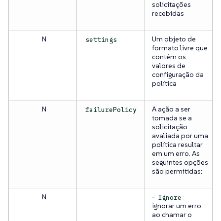
solicitações
recebidas
N
Um objeto de
settings
formato livre que
contém os
valores de
configuração da
política
N
A ação a ser
failurePolicy
tomada se a
solicitação
avaliada por uma
política resultar
em um erro. As
seguintes opções
são permitidas:
N
-
:
Ignore
ignorar um erro
ao chamar o