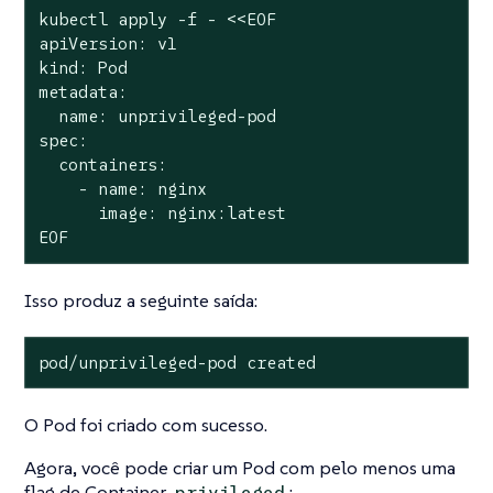
kubectl apply -f - <<EOF

apiVersion: v1

kind: Pod

metadata:

  name: unprivileged-pod

spec:

  containers:

    - name: nginx

      image: nginx:latest

EOF
Isso produz a seguinte saída:
pod/unprivileged-pod created
O Pod foi criado com sucesso.
Agora, você pode criar um Pod com pelo menos uma
flag de Container
:
privileged