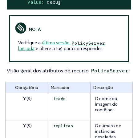
value:
debug
Verifique a
última versão
PolicyServer
lançada
e altere a tag para corresponder.
Visão geral dos atributos do recurso
:
PolicyServer
Obrigatória
Marcador
Descrição
Y (S)
O nome da
image
imagem do
contêiner
Y (S)
O número de
replicas
instâncias
desejadas