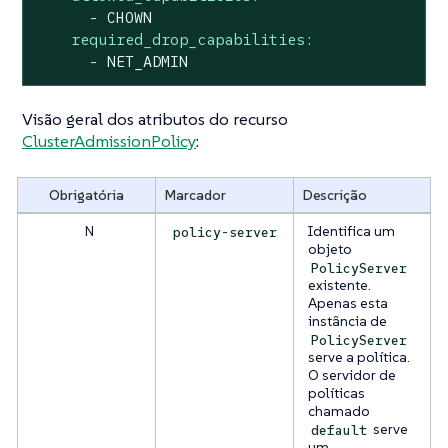
-
CHOWN
required_drop_capabilities:
-
NET_ADMIN
Visão geral dos atributos do recurso
ClusterAdmissionPolicy
:
Obrigatória
Marcador
Descrição
N
Identifica um
policy-server
objeto
PolicyServer
existente.
Apenas esta
instância de
PolicyServer
serve a política.
O servidor de
políticas
chamado
serve
default
um