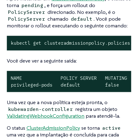
torna
, e força um rollout do
pending
direcionado. No exemplo, é o
PolicyServer
chamado
. Você pode
PolicyServer
default
monitorar o rollout executando o seguinte comando:
kubectl get clusteradmissionpolicy.policies.k
Você deve ver a seguinte saída:
NAME              POLICY SERVER   MUTATING   S
privileged-pods   default         false      
Uma vez que a nova política esteja pronta, o
registra um objeto
kubewarden-controller
ValidatingWebhookConfiguration
para atendê-la.
O status
ClusterAdmissionPolicy
se torna
active
uma vez que a implantação é concluída para cada