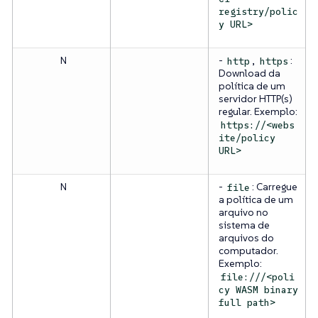
registry/polic
y URL>
N
-
,
:
http
https
Download da
política de um
servidor HTTP(s)
regular. Exemplo:
https://<webs
ite/policy
URL>
N
-
: Carregue
file
a política de um
arquivo no
sistema de
arquivos do
computador.
Exemplo:
file:///<poli
cy WASM binary
full path>