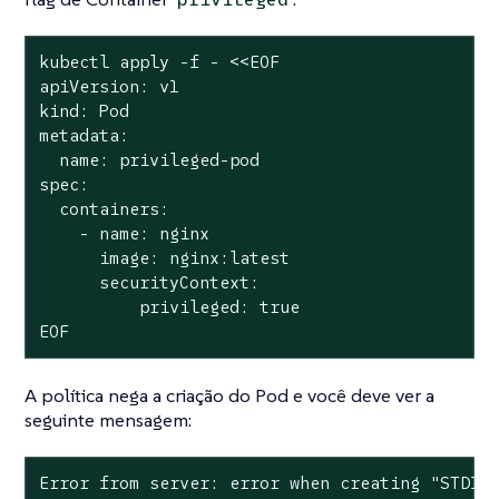
kubectl apply -f - <<EOF

apiVersion: v1

kind: Pod

metadata:

  name: privileged-pod

spec:

  containers:

    - name: nginx

      image: nginx:latest

      securityContext:

          privileged: true

EOF
A política nega a criação do Pod e você deve ver a
seguinte mensagem:
Error from server: error when creating "STDIN