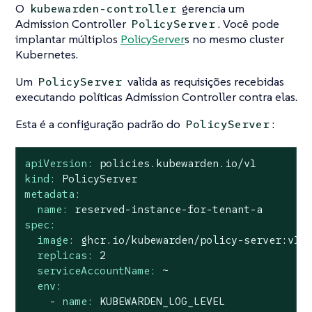
O
gerencia um
kubewarden-controller
Admission Controller
. Você pode
PolicyServer
implantar múltiplos
PolicyServer
s no mesmo cluster
Kubernetes.
Um
valida as requisições recebidas
PolicyServer
executando políticas Admission Controller contra elas.
Esta é a configuração padrão do
:
PolicyServer
apiVersion:
policies.kubewarden.io/v1
kind:
PolicyServer
metadata:
name:
reserved-instance-for-tenant-a
spec:
image:
ghcr.io/kubewarden/policy-server:v1.
replicas:
2
serviceAccountName:
~
env:
-
name:
KUBEWARDEN_LOG_LEVEL