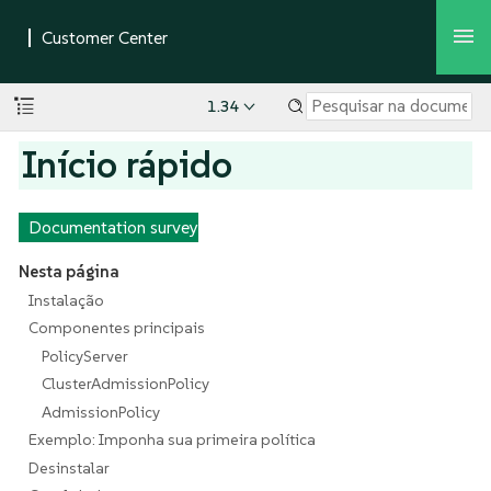
1.34
Início rápido
Documentation survey
Nesta página
Instalação
Componentes principais
PolicyServer
ClusterAdmissionPolicy
AdmissionPolicy
Exemplo: Imponha sua primeira política
Desinstalar