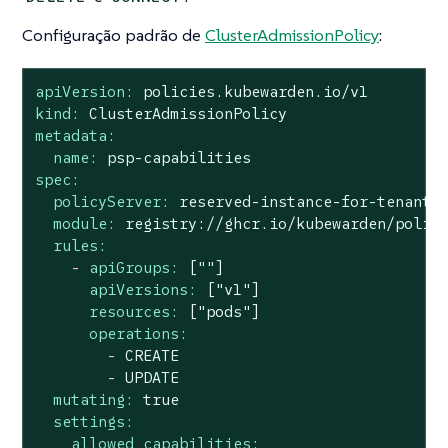
Configuração padrão de
ClusterAdmissionPolicy
:
apiVersion:
policies.kubewarden.io/v1
kind:
ClusterAdmissionPolicy
metadata:
name:
psp-capabilities
spec:
policyServer:
reserved-instance-for-tenant-
module:
registry://ghcr.io/kubewarden/polic
rules:
-
apiGroups:
[""]
apiVersions:
["v1"]
resources:
["pods"]
operations:
-
CREATE
-
UPDATE
mutating:
true
settings:
allowed_capabilities: