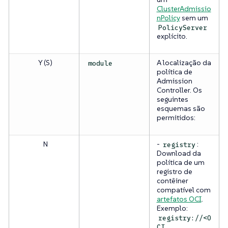
ClusterAdmissio
nPolicy
sem um
PolicyServer
explícito.
Y (S)
A localização da
module
política de
Admission
Controller. Os
seguintes
esquemas são
permitidos:
N
-
:
registry
Download da
política de um
registro de
contêiner
compatível com
artefatos OCI
.
Exemplo:
registry://<O
CI