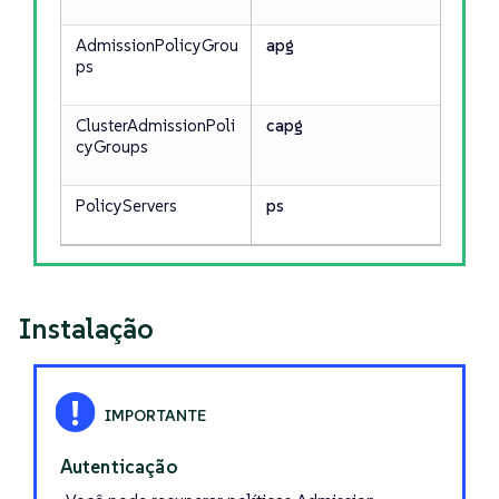
AdmissionPolicyGrou
apg
ps
ClusterAdmissionPoli
capg
cyGroups
PolicyServers
ps
Instalação
Autenticação