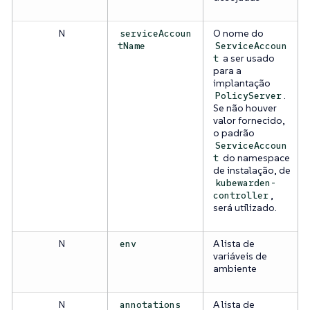
N
O nome do
serviceAccoun
tName
ServiceAccoun
a ser usado
t
para a
implantação
.
PolicyServer
Se não houver
valor fornecido,
o padrão
ServiceAccoun
do namespace
t
de instalação, de
kubewarden-
,
controller
será utilizado.
N
A lista de
env
variáveis de
ambiente
N
A lista de
annotations