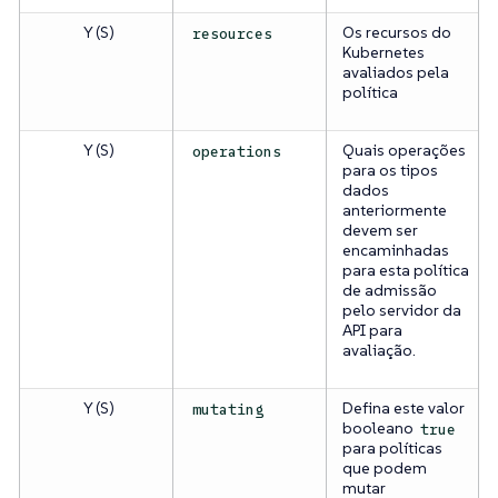
Y (S)
Os recursos do
resources
Kubernetes
avaliados pela
política
Y (S)
Quais operações
operations
para os tipos
dados
anteriormente
devem ser
encaminhadas
para esta política
de admissão
pelo servidor da
API para
avaliação.
Y (S)
Defina este valor
mutating
booleano
true
para políticas
que podem
mutar