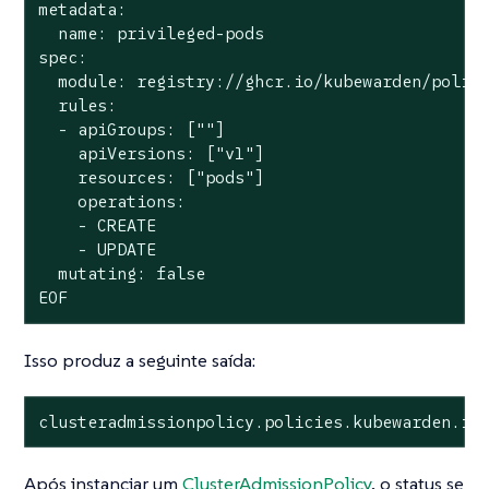
metadata:

  name: privileged-pods

spec:

  module: registry://ghcr.io/kubewarden/polici
  rules:

  - apiGroups: [""]

    apiVersions: ["v1"]

    resources: ["pods"]

    operations:

    - CREATE

    - UPDATE

  mutating: false

EOF
Isso produz a seguinte saída:
clusteradmissionpolicy.policies.kubewarden.io
Após instanciar um
ClusterAdmissionPolicy
, o status se