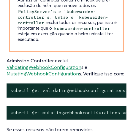
exclusão do helm que remove todos os
PolicyServer`s e `kubewarden-
controller`s. Então o `kubewarden-
exclui todos os recursos, por isso é
controller
importante que o
kubewarden-controller
esteja em execução quando o helm uninstall for
executado.
Admission Controller exclui
ValidatingWebhookConfiguration
s e
MutatingWebhookConfiguration
s. Verifique isso com:
kubectl get validatingwebhookconfigurations.a
kubectl get mutatingwebhookconfigurations.adm
Se esses recursos não forem removidos