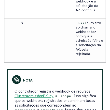
webhook e a
solicitação da
API continua.
N
-
: um erro
Fail
ao chamar o
webhook faz
com que a
admissão falhe e
a solicitação da
API seja
rejeitada.
O controlador registra o webhook de recursos
ClusterAdmissionPolicy
. Isso significa
*
scope
que os webhooks registrados encaminham todas
as solicitações que correspondem ao
e
fornecidos, seja de
resources
operations