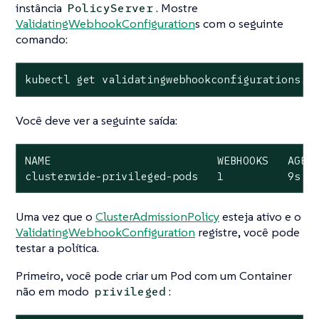
instância
. Mostre
PolicyServer
ValidatingWebhookConfiguration
s com o seguinte
comando:
kubectl get validatingwebhookconfigurations.a
Você deve ver a seguinte saída:
NAME                          WEBHOOKS   AGE

clusterwide-privileged-pods   1          9s
Uma vez que o
ClusterAdmissionPolicy
esteja ativo e o
ValidatingWebhookConfiguration
registre, você pode
testar a política.
Primeiro, você pode criar um Pod com um Container
não
em modo
:
privileged