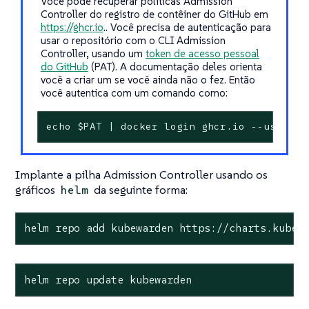
Você pode recuperar políticas Admission
Controller do registro de contêiner do GitHub em
https://ghcr.io
.. Você precisa de autenticação para
usar o repositório com o CLI Admission
Controller, usando um
token de acesso pessoal
do GitHub
(PAT). A documentação deles orienta
você a criar um se você ainda não o fez. Então
você autentica com um comando como:
echo $PAT | docker login ghcr.io --usernam
Implante a pilha Admission Controller usando os
gráficos
da seguinte forma:
helm
helm repo add kubewarden https://charts.kubew
helm repo update kubewarden