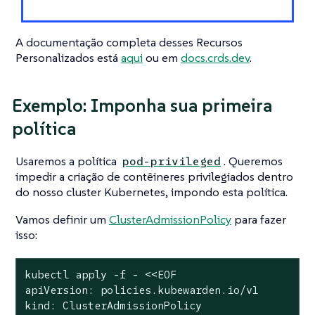
A documentação completa desses Recursos
Personalizados está
aqui
ou em
docs.crds.dev
.
Exemplo: Imponha sua primeira
política
Usaremos a política
. Queremos
pod-privileged
impedir a criação de contêineres privilegiados dentro
do nosso cluster Kubernetes, impondo esta política.
Vamos definir um
ClusterAdmissionPolicy
para fazer
isso:
kubectl apply -f - <<EOF

apiVersion: policies.kubewarden.io/v1

kind: ClusterAdmissionPolicy
