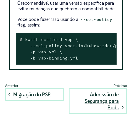
É recomendável usar uma versão específica para
evitar mudanças que quebrem a compatibilidade.
Você pode fazer isso usando a
--cel-policy
flag, assim:
$
 kwctl scaffold vap \
    --cel-policy ghcr.io/kubewarden/policie
    -p vap.yml \

    -b vap-binding.yml
Migração do PSP
Admissão de
Segurança para
Pods