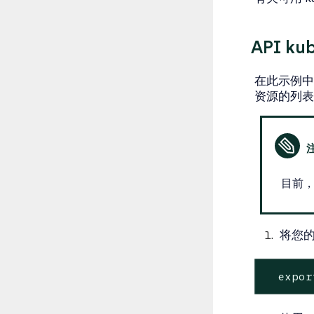
API ku
在此示例中，
资源的列
目前，并
将您的
expor