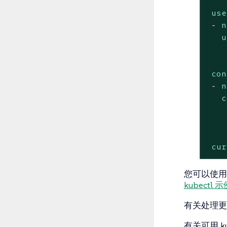
use
-
n
u
con
-
n
c
cur
您可以使用此
kubectl 
有关处理
有关可用 k