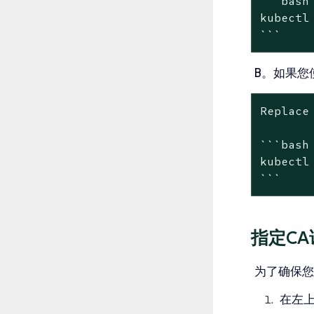
```bash

kubectl
```
B。如果您使用
Replace
```bash

kubectl
```
指定CA
为了确保您
在左