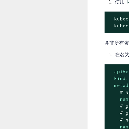
使用
  kubec
  kubec
并非所有资
在名
apiVe
kind:
metad
# n
nam
# g
# g
# n
nam