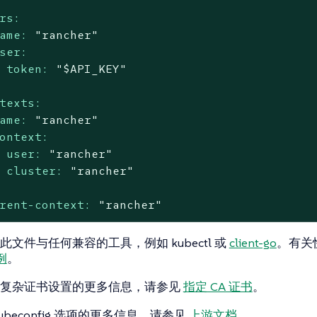
rs:
ame:
"rancher"
ser:
token:
"$API_KEY"
texts:
ame:
"rancher"
ontext:
user:
"rancher"
cluster:
"rancher"
rent-context:
"rancher"
文件与任何兼容的工具，例如 kubectl 或
client-go
。有关
示例
。
更复杂证书设置的更多信息，请参见
指定 CA 证书
。
ubeconfig 选项的更多信息，请参见
上游文档
。