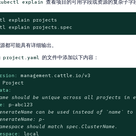
查看项目的可用字段或资源的复杂子字
kubectl explain
tl explain projects

tl explain projects.spec
源都可能具有详细输出。
为
的文件中添加以下内容：
project.yaml
rsion:
management.cattle.io/v3
Project
ata:
ame should be unique across all projects in 
e:
p-abc123
enerateName can be used instead of `name` to
enerateName: p-
amespace should match spec.ClusterName.
espace:
local