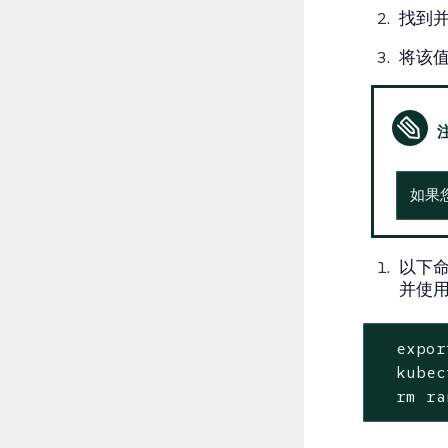
找到
将该
如果
以下命
并使用证
expor
  kubec
  rm ra