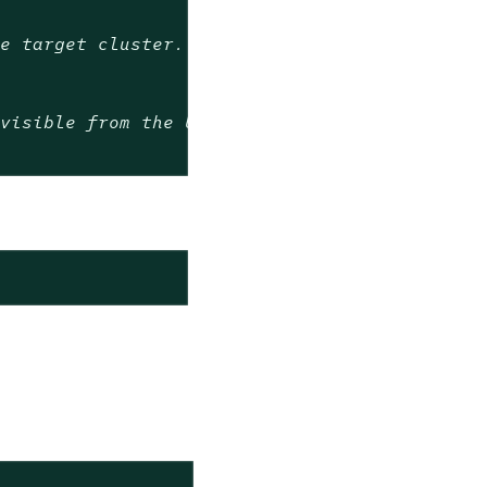
he target cluster.
 visible from the UI.