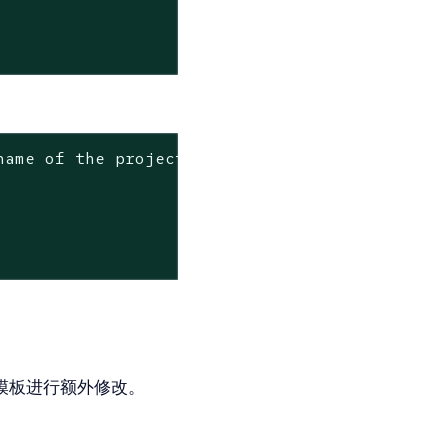
name of the project displayed by Kubectl after
述模板进行额外修改。