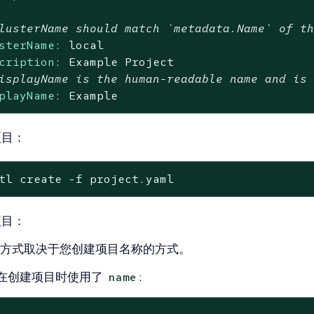
lusterName should match `metadata.Name` of t
sterName:
local
cription:
Example
Project
isplayName is the human-readable name and is
playName:
Example
项目：
tl create -f project.yaml
项目：
方式取决于您创建项目名称的方式。
在创建项目时使用了
:
name