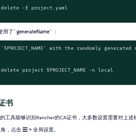
 delete -f project.yaml

了`generateName`
：
 `$PROJECT_NAME` with the randomly generated 
 delete project $PROJECT_NAME -n local

证书
的工具能够识别Rancher的CA证书，大多数设置需要对上
上角，点击
☰ > 全局设置
。