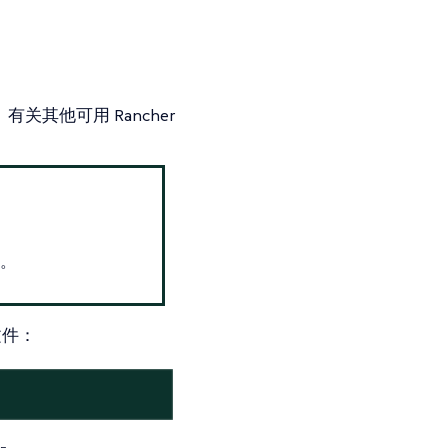
关其他可用 Rancher
问。
文件：