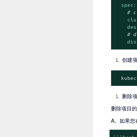
spec:
# c
clu
des
# d
dis
创建
  kubec
删除
删除项目的
A。如果您