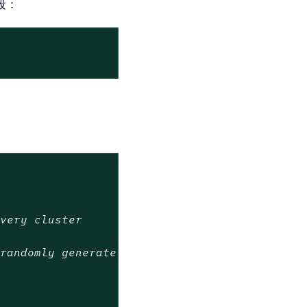
段：
every cluster
 randomly generate a name.