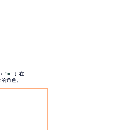
（
）在
"*"
tes`上的角色。