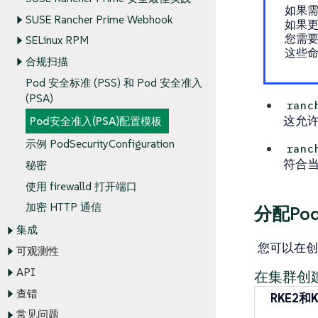
如果
SUSE Rancher Prime Webhook
如果更
您需
SELinux RPM
这些
合规扫描
Pod 安全标准 (PSS) 和 Pod 安全准入
(PSA)
ranc
这允
Pod安全准入(PSA)配置模板
示例 PodSecurityConfiguration
ranc
符合当
秘密
使用 firewalld 打开端口
加密 HTTP 通信
分配Po
集成
您可以在创
可观测性
API
在集群创
查错
RKE2和K
常见问题