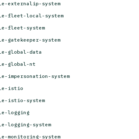
le-externalip-system
le-fleet-local-system
le-fleet-system
le-gatekeeper-system
le-global-data
le-global-nt
le-impersonation-system
le-istio
le-istio-system
le-logging
le-logging-system
le-monitoring-system