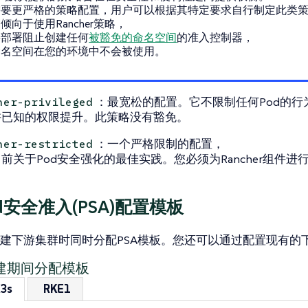
需要更严格的策略配置，用户可以根据其特定要求自行制定此类
倾向于使用Rancher策略，
要部署阻止创建任何
被豁免的命名空间
的准入控制器，
命名空间在您的环境中不会被使用。
：最宽松的配置。它不限制任何Pod的行
her-privileged
许已知的权限提升。此策略没有豁免。
：一个严格限制的配置，
her-restricted
前关于Pod安全强化的最佳实践。您必须为Rancher组件进
d安全准入(PSA)配置模板
建下游集群时同时分配PSA模板。您还可以通过配置现有的
建期间分配模板
3s
RKE1