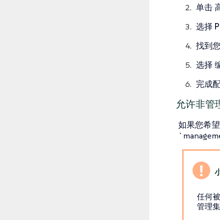
单击
选择
找到
选择
完成
允许非管理
如果您希望
`manageme
任何被
管理