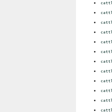
catt
catt
catt
catt
catt
catt
catt
catt
catt
catt
catt
catt