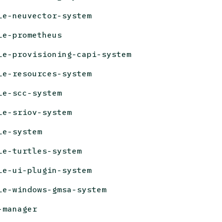
le-neuvector-system
le-prometheus
le-provisioning-capi-system
le-resources-system
le-scc-system
le-sriov-system
le-system
le-turtles-system
le-ui-plugin-system
le-windows-gmsa-system
-manager