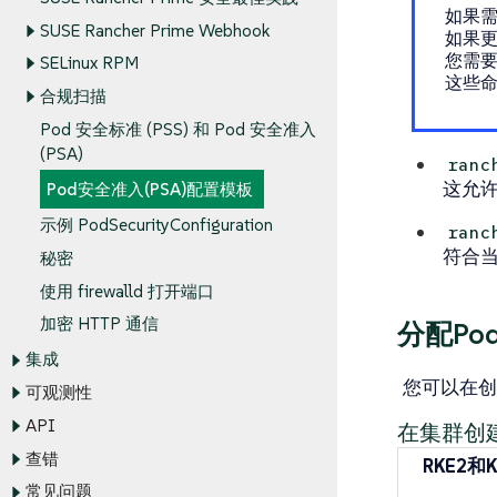
如果
SUSE Rancher Prime Webhook
如果更
您需
SELinux RPM
这些
合规扫描
Pod 安全标准 (PSS) 和 Pod 安全准入
(PSA)
ranc
这允
Pod安全准入(PSA)配置模板
示例 PodSecurityConfiguration
ranc
符合当
秘密
使用 firewalld 打开端口
加密 HTTP 通信
分配Po
集成
您可以在创
可观测性
API
在集群创
查错
RKE2和K
常见问题