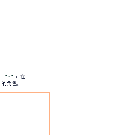
（
）在
"*"
tes`上的角色。