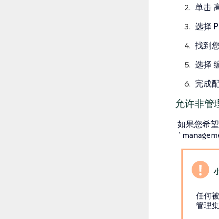
单击
选择
找到
选择
完成
允许非管理
如果您希望
`manageme
任何被
管理