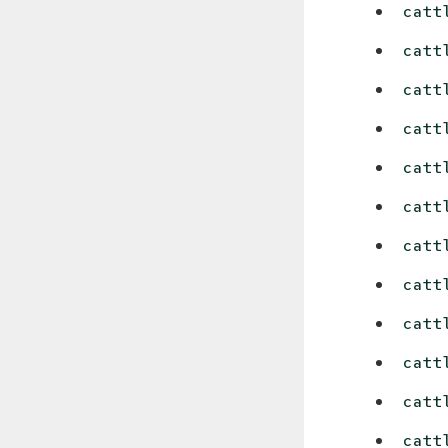
catt
catt
catt
catt
catt
catt
catt
catt
catt
catt
catt
catt