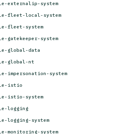
le-externalip-system
le-fleet-local-system
le-fleet-system
le-gatekeeper-system
le-global-data
le-global-nt
le-impersonation-system
le-istio
le-istio-system
le-logging
le-logging-system
le-monitoring-system