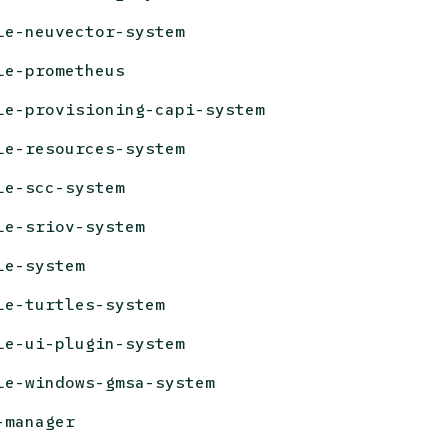
le-neuvector-system
le-prometheus
le-provisioning-capi-system
le-resources-system
le-scc-system
le-sriov-system
le-system
le-turtles-system
le-ui-plugin-system
le-windows-gmsa-system
-manager