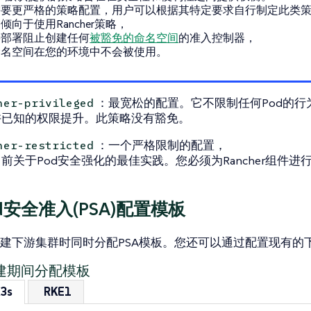
需要更严格的策略配置，用户可以根据其特定要求自行制定此类
倾向于使用Rancher策略，
要部署阻止创建任何
被豁免的命名空间
的准入控制器，
命名空间在您的环境中不会被使用。
：最宽松的配置。它不限制任何Pod的行
her-privileged
许已知的权限提升。此策略没有豁免。
：一个严格限制的配置，
her-restricted
前关于Pod安全强化的最佳实践。您必须为Rancher组件进
d安全准入(PSA)配置模板
建下游集群时同时分配PSA模板。您还可以通过配置现有的
建期间分配模板
3s
RKE1