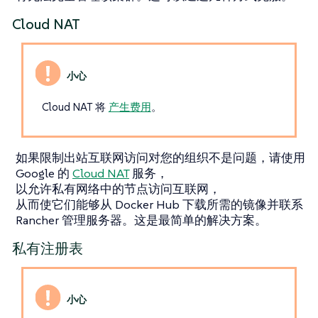
Cloud NAT
Cloud NAT 将
产生费用
。
如果限制出站互联网访问对您的组织不是问题，请使用
Google 的
Cloud NAT
服务，
以允许私有网络中的节点访问互联网，
从而使它们能够从 Docker Hub 下载所需的镜像并联系
Rancher 管理服务器。这是最简单的解决方案。
私有注册表