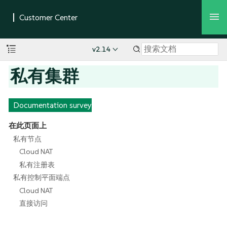
v2.14
私有集群
Documentation survey
在此页面上
私有节点
Cloud NAT
私有注册表
私有控制平面端点
Cloud NAT
直接访问