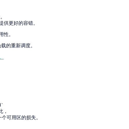
活。
提供更好的容错。
用性。
负载的重新调度。
分。
。
`
此，
对一个可用区的损失。
。