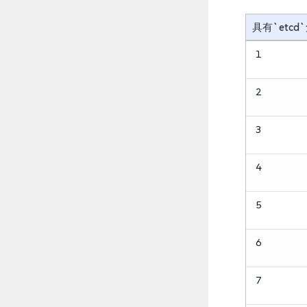
具有`etc
1
2
3
4
5
6
7