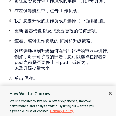
前往您想要升级工作负载的集群，并点击
探索
。
在左侧导航栏中，点击
工作负载
。
找到您要升级的工作负载并选择
⋮ > 编辑配置
。
更新
容器镜像
以及您想要更改的任何选项。
查看并编辑工作负载的
扩展和升级策略
。
这些选项控制升级如何在当前运行的容器中进行。
例如，对于可扩展的部署，您可以选择在部署新
pod 之前是否要停止旧 pod，或反之，
以及升级批量大小。
单击
保存
。
*结果：*工作负载开始根据您的规格升级其容器。
How We Use Cookies
请注意，扩展部署或更新升级/扩展策略不会导致 pod
的重新创建。
We use cookies to give you a better experience, improve
performance and analyze traffic. By using our website you
agree to our use of cookies.
Privacy Policy