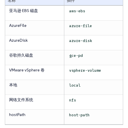
名称
插件
亚马逊 EBS 磁盘
aws-ebs
AzureFile
azure-file
AzureDisk
azure-disk
谷歌持久磁盘
gce-pd
VMware vSphere 卷
vsphere-volume
本地
local
网络文件系统
nfs
hostPath
host-path