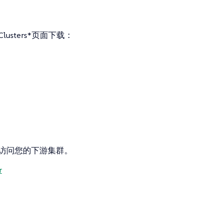
usters*页面下载：
。
访问您的下游集群。
r