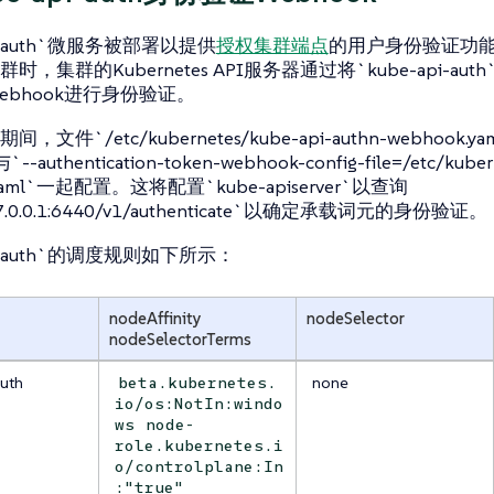
pi-auth`微服务被部署以提供
授权集群端点
的用户身份验证功能。
，集群的Kubernetes API服务器通过将`kube-api-auth
ebhook进行身份验证。
文件`/etc/kubernetes/kube-api-authn-webhook.
与`--authentication-token-webhook-config-file=/etc/kuber
.yaml`一起配置。这将配置`kube-apiserver`以查询
127.0.0.1:6440/v1/authenticate`以确定承载词元的身份验证。
pi-auth`的调度规则如下所示：
nodeAffinity
nodeSelector
nodeSelectorTerms
uth
none
beta.kubernetes.
io/os:NotIn:windo
ws
node-
role.kubernetes.i
o/controlplane:In
:"true"