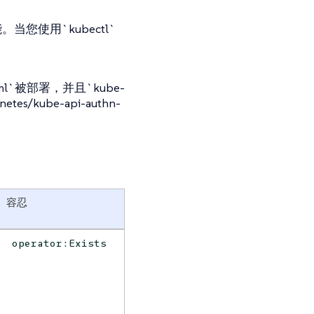
当您使用`kubectl`
`
yaml`被部署，并且`kube-
netes/kube-api-authn-
容忍
operator:Exists