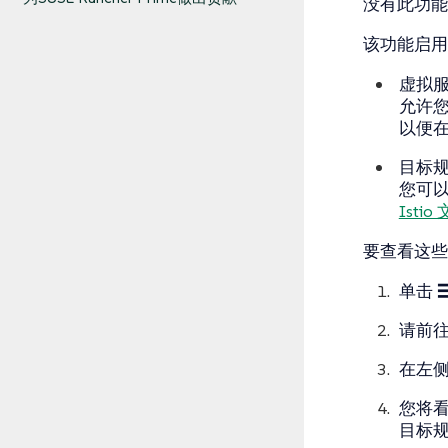
没有此功
该功能启用
虚拟
允许
以便
目标
您可
Isti
要查看这些
单击
请前往
在左侧
您将
目标