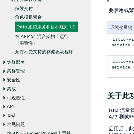
持续交付
要启用或
角色模板聚合
Istio 虚拟服务和目标规则 UI
环境变量键
在 ARM64 混合架构上运行
istio-v
（实验性）
service-
允许不受支持的存储驱动程序
istio-v
集群部署
service-
集群管理
安全性
集成
关于此
可观测性
API
Istio
查错
A/B 测试
常见问题
启用后，此功
为SUSE Rancher Prime做出贡献