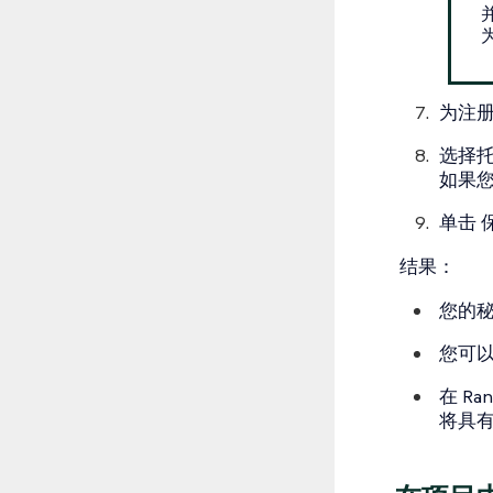
为注
选择
如果您使
单击
结果：
您的
您可
在 R
将具