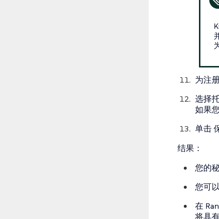
为注
选择
如果您使
单击
结果：
您的
您可
在 R
将具