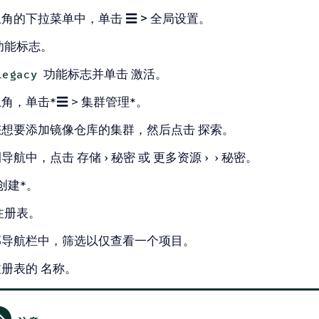
上角的下拉菜单中，单击
☰ > 全局设置
。
功能标志
。
功能标志并单击
激活
。
legacy
角，单击*☰ > 集群管理*。
您想要添加镜像仓库的集群，然后点击
探索
。
侧导航中，点击
存储
秘密
或
更多资源
秘密
。
创建*。
注册表
。
部导航栏中，筛选以仅查看一个项目。
注册表的
名称
。