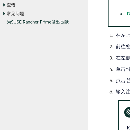
查错
常见问题
D
为SUSE Rancher Prime做出贡献
在左上
前往
在左
单击*
点击
输入