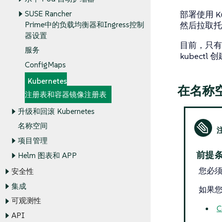
SUSE Rancher
部署使用 K
Prime中的负载均衡器和Ingress控制
然后拉取托
器设置
目前，只有
服务
kubectl
ConfigMaps
Kubernetes
在名称
注册表和容器镜像注册表
升级和回滚 Kubernetes
名称空间
项目管理
前提
Helm 图表和 APP
您必
安全性
集成
如果
可观测性
C
API