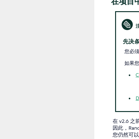
在项目
先决
您必
如果
C
D
在 v2.
因此，Ran
您仍然可以