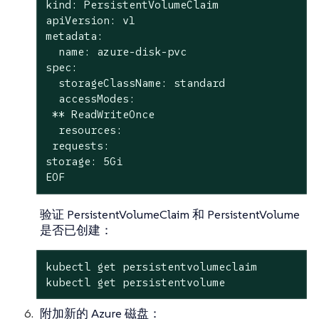
kind: PersistentVolumeClaim

apiVersion: v1

metadata:

  name: azure-disk-pvc

spec:

  storageClassName: standard

  accessModes:

 ** ReadWriteOnce

  resources:

 requests:

storage: 5Gi

EOF
验证 PersistentVolumeClaim 和 PersistentVolume
是否已创建：
kubectl get persistentvolumeclaim

kubectl get persistentvolume
附加新的 Azure 磁盘：