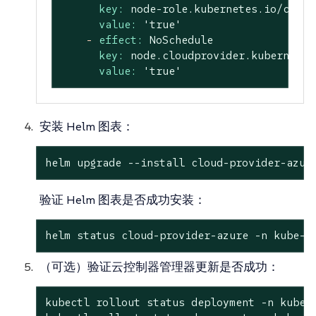
key:
node-role.kubernetes.io/contr
value:
'true'
-
effect:
NoSchedule
key:
node.cloudprovider.kubernetes
value:
'true'
安装 Helm 图表：
helm upgrade --install cloud-provider-azur
验证 Helm 图表是否成功安装：
helm status cloud-provider-azure -n kube-s
（可选）验证云控制器管理器更新是否成功：
kubectl rollout status deployment -n kube-s