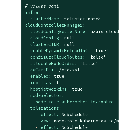
# values.yaml
infra:
clusterName:
<cluster-name>
cloudControllerManager:
cloudConfigSecretName:
azure-cloud-con
cloudConfig:
null
clusterCIDR:
null
enableDynamicReloading:
'true'
configureCloudRoutes:
'false'
allocateNodeCidrs:
'false'
caCertDir:
/etc/ssl
enabled:
true
replicas:
1
hostNetworking:
true
nodeSelector:
node-role.kubernetes.io/control-plan
tolerations:
-
effect:
NoSchedule
key:
node-role.kubernetes.io/maste
-
effect:
NoSchedule