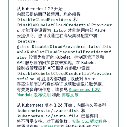
从 Kubernetes 1.29 开始，
内部云提供商已被禁用。您必须将
和
DisableCloudProviders
DisableKubeletCloudCredentialProvider
功能开关设置为
才能使用内部 Azure
s
false
云提供商。您可以通过在高级集群配置中将
feature-
gates=DisableCloudProviders=false,Dis
ableKubeletCloudCredentialProviders=f
设置为集群的 Kubelet、控制器管理器和
alse
API 服务器的附加参数来实现。在 Kubelet、
控制器管理器和 API 服务器参数中设置
DisableKubeletCloudCredentialProvider
可启用内部功能，以便对 Azure
s=false
容器注册表进行身份验证以获取镜像拉取凭据。
有关更多详细信息，请参见
Kubernetes 1.29:
Mandala 发布说明
和此
博客文章
。
从 Kubernetes 版本 1.26 开始，内部持久卷类型
和
kubernetes.io/azure-disk
已被弃用，
kubernetes.io/azure-file
将不再受支持。对于新集群，
安装 CSI 驱动程序
，
或通过遵循
上游迁移文档
迁移到相应的 CSI