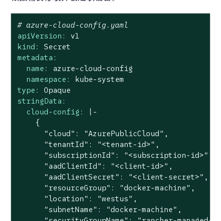
# azure-cloud-config.yaml
apiVersion:
v1
kind:
Secret
metadata:
name:
azure-cloud-config
namespace:
kube-system
type:
Opaque
stringData:
cloud-config:
|-

    {

      "cloud": "AzurePublicCloud",

      "tenantId": "<tenant-id>",

      "subscriptionId": "<subscription-id>",

      "aadClientId": "<client-id>",

      "aadClientSecret": "<client-secret>",

      "resourceGroup": "docker-machine",

      "location": "westus",

      "subnetName": "docker-machine",

      "securityGroupName": "rancher-managed-kq