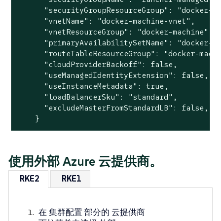
      "securityGroupResourceGroup": "docker-ma
      "vnetName": "docker-machine-vnet",

      "vnetResourceGroup": "docker-machine",

      "primaryAvailabilitySetName": "docker-ma
      "routeTableResourceGroup": "docker-machi
      "cloudProviderBackoff": false,

      "useManagedIdentityExtension": false,

      "useInstanceMetadata": true,

      "loadBalancerSku": "standard",

      "excludeMasterFromStandardLB": false,

    }
使用外部 Azure 云提供商。
RKE2
RKE1
在
集群配置
部分的
云提供商