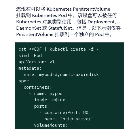
您现在可以将 Kubernetes PersistentVolume
挂载到 Kubernetes Pod 中。该磁盘可以被任何
Kubernetes 对象类型使用，包括 Deployment、
DaemonSet 或 StatefulSet。但是，以下示例仅将
PersistentVolume 挂载到一个独立的 Pod 中。
cat <<EOF | kubectl create -f -

kind: Pod

apiVersion: v1

metadata:

  name: mypod-dynamic-azuredisk

spec:

  containers:

    - name: mypod

      image: nginx

      ports:

        - containerPort: 80

          name: "http-server"

      volumeMounts:
