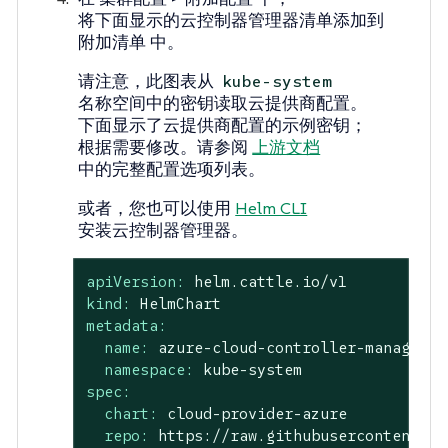
将下面显示的云控制器管理器清单添加到
附加清单
中。
请注意，此图表从
kube-system
名称空间中的密钥读取云提供商配置。
下面显示了云提供商配置的示例密钥；
根据需要修改。请参阅
上游文档
中的完整配置选项列表。
或者，您也可以使用
Helm CLI
安装云控制器管理器。
apiVersion:
helm.cattle.io/v1
kind:
HelmChart
metadata:
name:
azure-cloud-controller-manager
namespace:
kube-system
spec:
chart:
cloud-provider-azure
repo:
https://raw.githubusercontent.co