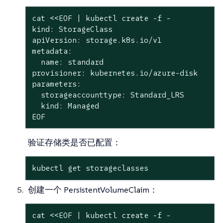
cat <<EOF | kubectl create -f -

kind: StorageClass

apiVersion: storage.k8s.io/v1

metadata:

  name: standard

provisioner: kubernetes.io/azure-disk

parameters:

  storageaccounttype: Standard_LRS

  kind: Managed

EOF
验证存储类是否已配置：
kubectl get storageclasses
创建一个 PersistentVolumeClaim：
cat <<EOF | kubectl create -f -
