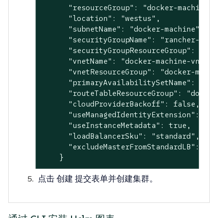
      "resourceGroup": "docker-machine",

      "location": "westus",

      "subnetName": "docker-machine",

      "securityGroupName": "rancher-mana
      "securityGroupResourceGroup": "doc
      "vnetName": "docker-machine-vnet",

      "vnetResourceGroup": "docker-machin
      "primaryAvailabilitySetName": "doc
      "routeTableResourceGroup": "docker-
      "cloudProviderBackoff": false,

      "useManagedIdentityExtension": fals
      "useInstanceMetadata": true,

      "loadBalancerSku": "standard",

      "excludeMasterFromStandardLB": fals
    }
点击
创建
提交表单并创建集群。