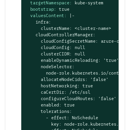
targetNamespace:
kube-system
bootstrap:
true
valuesContent:
|-

    infra:

      clusterName: <cluster-name>

    cloudControllerManager:

      cloudConfigSecretName: azure-cloud-
      cloudConfig: null

      clusterCIDR: null

      enableDynamicReloading: 'true'

      nodeSelector:

        node-role.kubernetes.io/control-
      allocateNodeCidrs: 'false'

      hostNetworking: true

      caCertDir: /etc/ssl

      configureCloudRoutes: 'false'

      enabled: true

      tolerations:

        - effect: NoSchedule

          key: node-role.kubernetes.io/ma