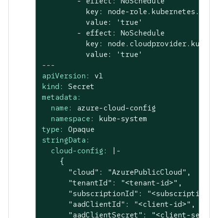
        - effect: NoSchedule

          key: node-role.kubernetes.io/c
          value: 'true'

        - effect: NoSchedule

          key: node.cloudprovider.kubern
---
apiVersion:
v1
kind:
Secret
metadata:
name:
azure-cloud-config
namespace:
kube-system
type:
Opaque
stringData:
cloud-config:
|-

    {

      "cloud": "AzurePublicCloud",

      "tenantId": "<tenant-id>",

      "subscriptionId": "<subscription-id
      "aadClientId": "<client-id>",

      "aadClientSecret": "<client-secret>