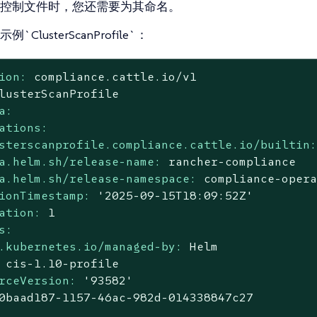
控制文件时，您还需要为其命名。
ClusterScanProfile`：
ion:
compliance.cattle.io/v1
lusterScanProfile
a:
ations:
sterscanprofile.compliance.cattle.io/builtin
a.helm.sh/release-name:
rancher-compliance
a.helm.sh/release-namespace:
compliance-oper
ionTimestamp:
'2025-09-15T18:09:52Z'
ation:
1
s:
.kubernetes.io/managed-by:
Helm
cis-1.10-profile
rceVersion:
'93582'
0baad187-1157-46ac-982d-014338847c27