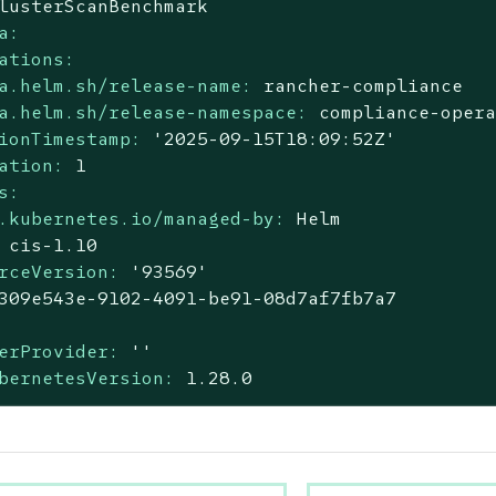
lusterScanBenchmark
a:
ations:
a.helm.sh/release-name:
rancher-compliance
a.helm.sh/release-namespace:
compliance-oper
ionTimestamp:
'2025-09-15T18:09:52Z'
ation:
1
s:
.kubernetes.io/managed-by:
Helm
cis-1.10
rceVersion:
'93569'
309e543e-9102-4091-be91-08d7af7fb7a7
erProvider:
''
bernetesVersion:
1.28
.0