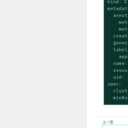
kind:
C
metadat
annot
met
met
creat
gener
label
app
name:
resou
uid:
spec:
clust
minKu