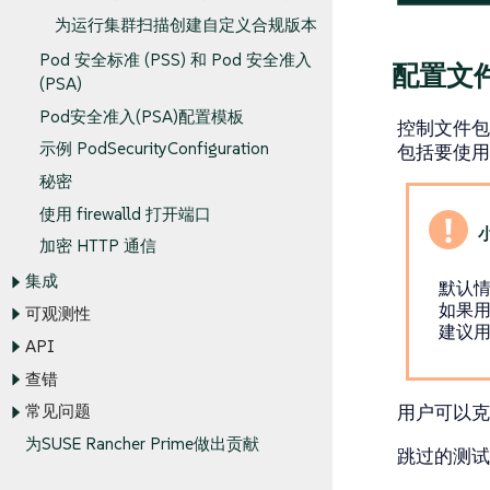
为运行集群扫描创建自定义合规版本
Pod 安全标准 (PSS) 和 Pod 安全准入
配置文
(PSA)
Pod安全准入(PSA)配置模板
控制文件包
示例 PodSecurityConfiguration
包括要使用
秘密
使用 firewalld 打开端口
加密 HTTP 通信
集成
默认情况
如果
可观测性
建议用
API
查错
用户可以克隆
常见问题
为SUSE Rancher Prime做出贡献
跳过的测试在