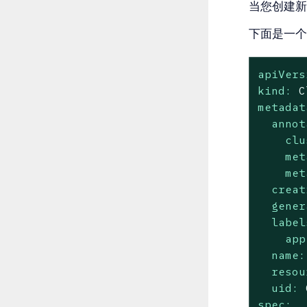
当您创建新
下面是一个示例`
apiVers
kind:
C
metadat
annot
clu
met
met
creat
gener
label
app
name:
resou
uid:
spec: