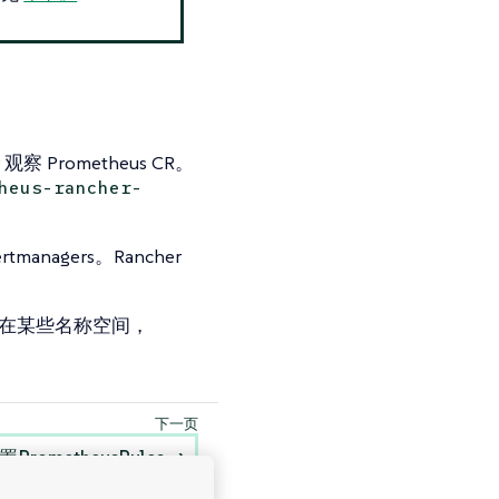
 观察 Prometheus CR。
heus-rancher-
managers。Rancher
限制在某些名称空间，
 PrometheusRules