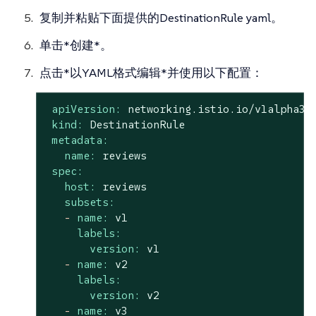
复制并粘贴下面提供的DestinationRule yaml。
单击*创建*。
点击*以YAML格式编辑*并使用以下配置：
apiVersion:
networking.istio.io/v1alpha3
kind:
DestinationRule
metadata:
name:
reviews
spec:
host:
reviews
subsets:
-
name:
v1
labels:
version:
v1
-
name:
v2
labels:
version:
v2
-
name:
v3