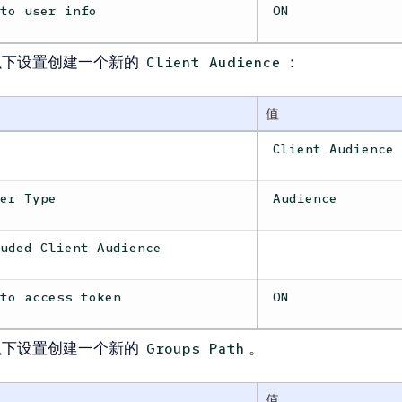
 to user info
ON
以下设置创建一个新的
：
Client Audience
值
e
Client Audience
per Type
Audience
luded Client Audience
 to access token
ON
以下设置创建一个新的
。
Groups Path
值