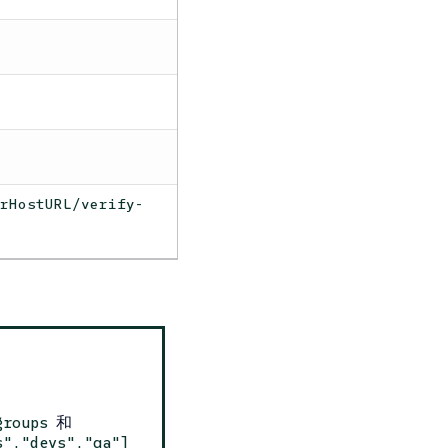
erHostURL/verify-
和
groups
s","devs","qa"]