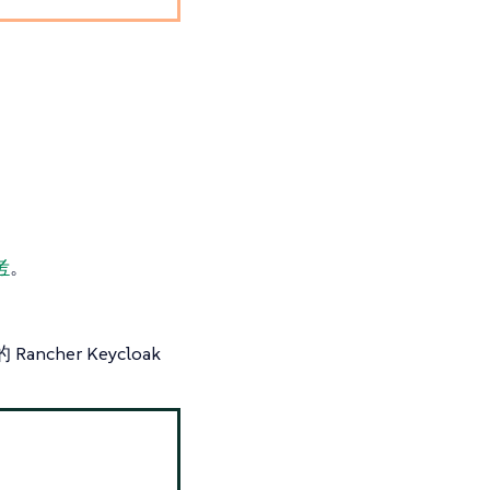
考
。
cher Keycloak