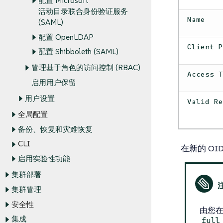
配置 Microsoft
活动目录联合身份验证服务
Name
(SAML)
配置 OpenLDAP
Client 
配置 Shibboleth (SAML)
管理基于角色的访问控制 (RBAC)
Access 
启用用户保留
用户设置
Valid R
全局配置
备份、恢复和灾难恢复
CLI
在新的 O
启用实验性功能
集群部署
集群管理
安全性
由您在
集成
full