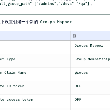
。
ull_group_path":["/admins","/devs","/qa"]
以下设置创建一个新的
：
Groups Mapper
值
e
Groups Mapper
per Type
Group Membershi
en Claim Name
groups
 to ID token
OFF
 to access token
OFF