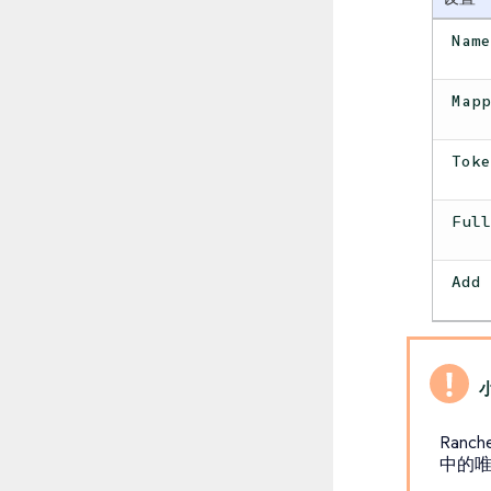
Nam
Map
Tok
Ful
Add
Ranc
中的唯