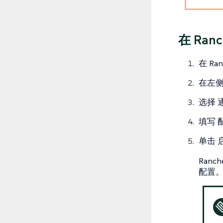
在 Ran
在 Ra
在左
选择
填写
单击
Ranc
配置