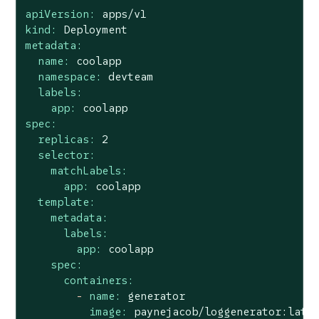
apiVersion:
apps/v1
kind:
Deployment
metadata:
name:
coolapp
namespace:
devteam
labels:
app:
coolapp
spec:
replicas:
2
selector:
matchLabels:
app:
coolapp
template:
metadata:
labels:
app:
coolapp
spec:
containers:
-
name:
generator
image:
paynejacob/loggenerator:late