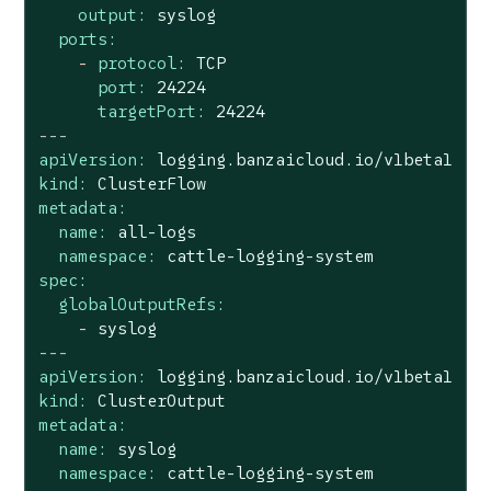
output:
syslog
ports:
-
protocol:
TCP
port:
24224
targetPort:
24224
---
apiVersion:
logging.banzaicloud.io/v1beta1
kind:
ClusterFlow
metadata:
name:
all-logs
namespace:
cattle-logging-system
spec:
globalOutputRefs:
-
syslog
---
apiVersion:
logging.banzaicloud.io/v1beta1
kind:
ClusterOutput
metadata:
name:
syslog
namespace:
cattle-logging-system