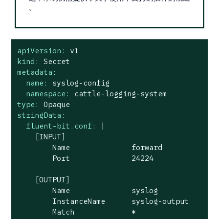
。
apiVersion:
v1
kind:
Secret
metadata:
name:
syslog-config
namespace:
cattle-logging-system
type:
Opaque
stringData:
fluent-bit.conf:
|

    [INPUT]

        Name              forward

[OUTPUT]
Name
syslog
InstanceName
syslog-output
Match
*