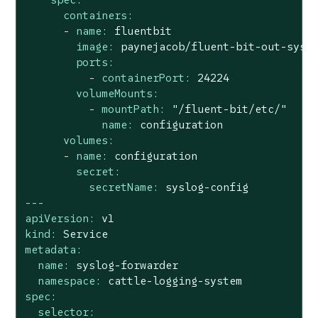
containers:
-
name:
fluentbit
image:
paynejacob/fluent-bit-out-sysl
ports:
-
containerPort:
24224
volumeMounts:
-
mountPath:
"/fluent-bit/etc/"
name:
configuration
volumes:
-
name:
configuration
secret:
secretName:
syslog-config
---
apiVersion:
v1
kind:
Service
metadata:
name:
syslog-forwarder
namespace:
cattle-logging-system
spec:
selector: