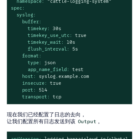
namespace:
"cattle-logging-system"
spec:
syslog:
buffer:
timekey:
30s
timekey_use_utc:
true
timekey_wait:
10s
flush_interval:
5s
format:
type:
json
app_name_field:
test
host:
syslog.example.com
insecure:
true
port:
514
transport:
tcp
现在我们已经配置了日志的去向，
让我们配置所有日志发送到该
。
Output
apiVersion:
logging.banzaicloud.io/v1beta1