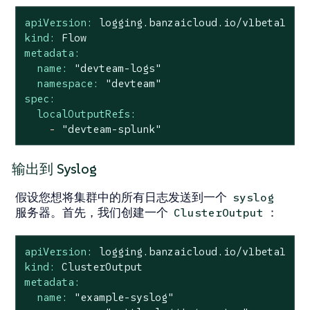
apiVersion:
logging.banzaicloud.io/v1beta1
kind:
Flow
metadata:
name:
"devteam-logs"
namespace:
"devteam"
spec:
localOutputRefs:
-
"devteam-splunk"
输出到 Syslog
假设您想将集群中的所有日志发送到一个
syslog
服务器。首先，我们创建一个
：
ClusterOutput
apiVersion:
logging.banzaicloud.io/v1beta1
kind:
ClusterOutput
metadata:
name:
"example-syslog"