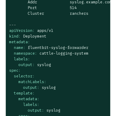
Addr
syslog.example.com
Port
514
Cluster
ranchers
---
apiVersion:
apps/v1
kind:
Deployment
metadata:
name:
fluentbit-syslog-forwarder
namespace:
cattle-logging-system
labels:
output:
syslog
spec:
selector:
matchLabels:
output:
syslog
template:
metadata:
labels:
output:
syslog
spec: