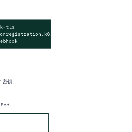
k-tls

onregistration.k8s.io --ignore-not-found=true
webhook
em`密钥。
 Pod。